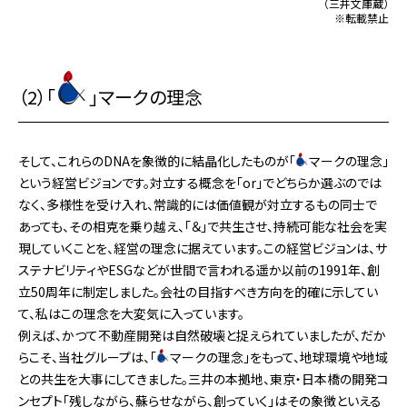
（三井文庫蔵）
※転載禁止
（2）「
」マークの理念
そして、これらのDNAを象徴的に結晶化したものが「
マークの理念」
という経営ビジョンです。対立する概念を「or」でどちらか選ぶのでは
なく、多様性を受け入れ、常識的には価値観が対立するもの同士で
あっても、その相克を乗り越え、「＆」で共生させ、持続可能な社会を実
現していくことを、経営の理念に据えています。この経営ビジョンは、サ
ステナビリティやESGなどが世間で言われる遥か以前の1991年、創
立50周年に制定しました。会社の目指すべき方向を的確に示してい
て、私はこの理念を大変気に入っています。
例えば、かつて不動産開発は自然破壊と捉えられていましたが、だか
らこそ、当社グループは、「
マークの理念」をもって、地球環境や地域
との共生を大事にしてきました。三井の本拠地、東京・日本橋の開発コ
ンセプト「残しながら、蘇らせながら、創っていく」はその象徴といえる