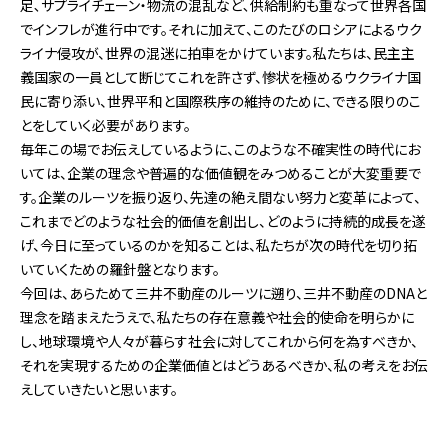
足､サプライチェーン・物流の混乱など､供給制約も重なって世界各国
でインフレが進行中です。それに加えて、このたびのロシアによるウク
ライナ侵攻が、世界の混迷に拍車をかけています。私たちは、民主主
義国家の一員として断じてこれを許さず、惨状を極めるウクライナ国
民に寄り添い、世界平和と国際秩序の維持のために、できる限りのこ
とをしていく必要があります。
毎年この場でお伝えしているように、このような不確実性の時代にお
いては、企業の理念や普遍的な価値観をみつめることが大変重要で
す。企業のルーツを振り返り、先達の絶え間ない努力と変革によって、
これまでどのような社会的価値を創出し、どのように持続的成長を遂
げ、今日に至っているのかを知ることは、私たちが次の時代を切り拓
いていくための羅針盤となります。
今回は、あらためて三井不動産のルーツに遡り、三井不動産のDNAと
理念を踏まえたうえで、私たちの存在意義や社会的使命を明らかに
し、地球環境や人々が暮らす社会に対してこれから何を為すべきか、
それを実現するための企業価値とはどうあるべきか、私の考えをお伝
えしていきたいと思います。