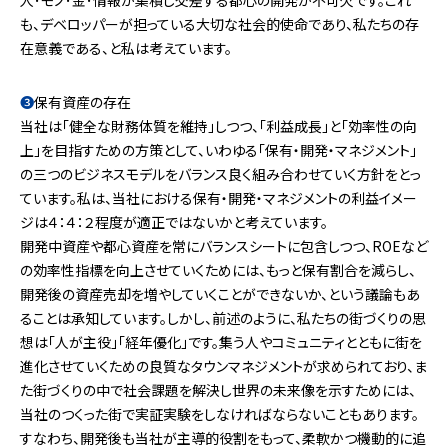
人･モノ･金･情報が集積し交差する都心の開発が不可欠です。これ
も、デベロッパーが担っている大切な社会的使命であり、私たちの存
在意義である、と私は考えています。
❸
保有資産の存在
当社は「健全な財務体質を維持」しつつ、「利益成長」と「効率性の向
上」を目指すための方策として、いわゆる「保有・開発・マネジメント」
の三つのビジネスモデルをバランス良く組み合わせていく方針をとっ
ています。私は、当社における保有・開発・マネジメントの利益イメー
ジは４：４：２程度が適正ではないかと考えています。
開発中資産や都心資産を常にバランスシートに包含しつつ、ROEなど
の効率性指標を向上させていくためには、もっと保有割合を減らし、
開発後の資産売却を増やしていくことができないか、という議論もあ
ることは承知しています。しかし、前述のように、私たちの街づくりの思
想は「人が主役」「経年優化」です。集う人やコミュニティとともに街を
進化させていくための良質なタウンマネジメントが求められており、ま
た街づくりの中で社会課題を解決し世界の未来像を示すためには、
当社のつくった街で実証実験をしなければならないこともあります。
すなわち、開発後も当社が主導的役割をもって、柔軟かつ機動的に追