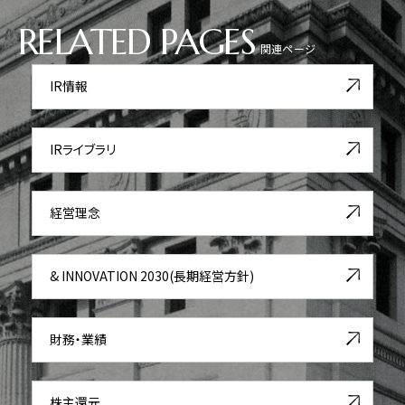
RELATED PAGES
関連ページ
IR情報
IRライブラリ
経営理念
& INNOVATION 2030(長期経営方針)
財務・業績
株主還元