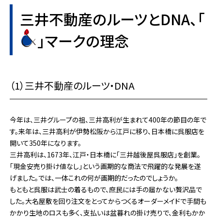
三井不動産のルーツとDNA、「
」マークの理念
（1）三井不動産のルーツ・DNA
今年は、三井グループの祖、三井高利が生まれて400年の節目の年で
す。来年は、三井高利が伊勢松阪から江戸に移り、日本橋に呉服店を
開いて350年になります。
三井高利は、1673年、江戸・日本橋に「三井越後屋呉服店」を創業。
「現金安売り掛け値なし」という画期的な商法で飛躍的な発展を遂
げました。では、一体これの何が画期的だったのでしょうか。
もともと呉服は武士の着るもので、庶民には手の届かない贅沢品で
した。大名屋敷を回り注文をとってからつくるオーダーメイドで手間も
かかり生地のロスも多く、支払いは盆暮れの掛け売りで、金利もかか