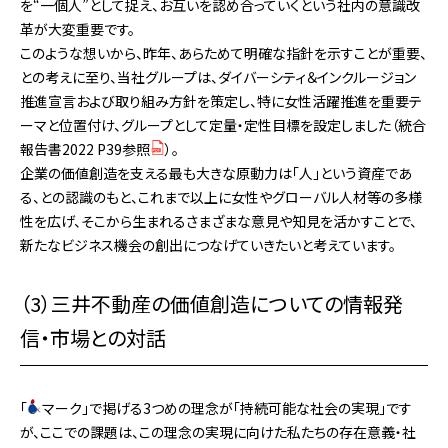
を“一個人”として捉え、お互いを認め合っていくという社内の意識改
革が大変重要です。
このような想いから、昨年、あらためて明確な指針を示すことが重要、
との考えに至り、当社グループは、ダイバーシティ＆インクルージョン
推進宣言および取り組み方針を策定し、特に女性活躍推進を重要テ
ーマと位置付け、グループとして定量・定性目標を設定しました（
統合
報告書2022 P39参照
）。
企業の価値創造を支える最も大きな原動力は「人」という資産であ
る、との認識のもと、これまで以上に女性やグローバル人材等の多様
性を広げ、そこから生まれるさまざまな意見や知見を活かすことで、
新たなビジネス機会の創出につなげていきたいと考えています。
（3）三井不動産の価値創造についての情報発
信・市場との対話
「
マーク」で掲げる3つめの理念が「持続可能な社会の実現」です
が、ここでの課題は、この理念の実現に向けた私たちの存在意義・社