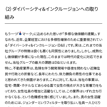
（2）ダイバーシティ＆インクルージョンへの取り
組み
もう一つ「
マーク」に込められた思いが「多様な価値観の連繋」、す
なわち、近年、企業経営における多様性確保のために重要視されてい
る「ダイバーシティ&インクルージョン（D&I）」です。実は、これまでの当
社グループの特徴は良くも悪くも同質性にありました。しかし、成熟化
し価値観が多様になった現在、このままでは時代の変化に対応できま
せん。当社グループの最大の課題はD&Iといえます。
特に、不動産業界は、危険を伴う開発現場や昼夜を問わない近隣住
民や行政との折衝など、長年にわたり、体力勝負の男性の仕事である
と思われてきた側面があります。これに対して、私は、当社の事業は、
住宅･商業・ホテルなどあらゆる面で女性の視点が大きな影響力をも
っており、女性社員の増加と活躍なくしては、この業界はいずれ立ち行
かなくなる、という危機感を強く感じていました。また、真の女性活躍
のためには、ジェンダーというフィルターを取り払い、社員一人ひとり