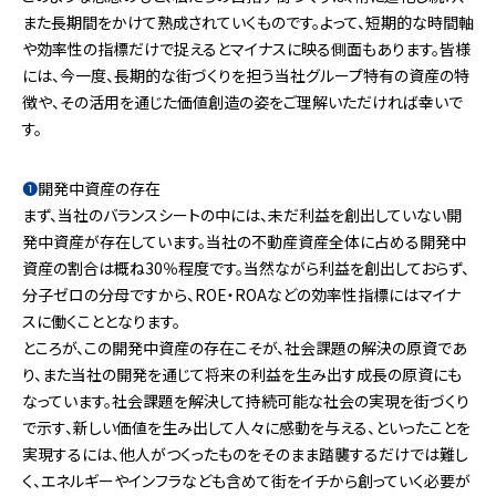
また長期間をかけて熟成されていくものです。よって、短期的な時間軸
や効率性の指標だけで捉えるとマイナスに映る側面もあります。皆様
には、今一度、長期的な街づくりを担う当社グループ特有の資産の特
徴や、その活用を通じた価値創造の姿をご理解いただければ幸いで
す。
❶
開発中資産の存在
まず、当社のバランスシートの中には、未だ利益を創出していない開
発中資産が存在しています。当社の不動産資産全体に占める開発中
資産の割合は概ね30％程度です。当然ながら利益を創出しておらず、
分子ゼロの分母ですから、ROE・ROAなどの効率性指標にはマイナ
スに働くこととなります。
ところが、この開発中資産の存在こそが、社会課題の解決の原資であ
り、また当社の開発を通じて将来の利益を生み出す成長の原資にも
なっています。社会課題を解決して持続可能な社会の実現を街づくり
で示す、新しい価値を生み出して人々に感動を与える、といったことを
実現するには、他人がつくったものをそのまま踏襲するだけでは難し
く、エネルギーやインフラなども含めて街をイチから創っていく必要が