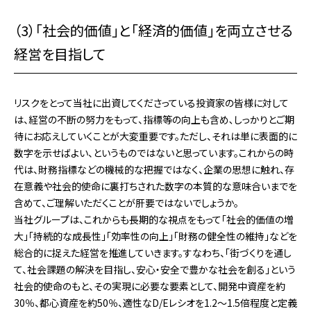
（3）「社会的価値」と「経済的価値」を両立させる
経営を目指して
リスクをとって当社に出資してくださっている投資家の皆様に対して
は、経営の不断の努力をもって、指標等の向上も含め､しっかりとご期
待にお応えしていくことが大変重要です。ただし、それは単に表面的に
数字を示せばよい、というものではないと思っています。これからの時
代は、財務指標などの機械的な把握ではなく、企業の思想に触れ、存
在意義や社会的使命に裏打ちされた数字の本質的な意味合いまでを
含めて、ご理解いただくことが肝要ではないでしょうか。
当社グループは、これからも長期的な視点をもって「社会的価値の増
大」「持続的な成長性」「効率性の向上」「財務の健全性の維持」などを
総合的に捉えた経営を推進していきます。すなわち、「街づくりを通し
て、社会課題の解決を目指し、安心・安全で豊かな社会を創る」という
社会的使命のもと、その実現に必要な要素として、開発中資産を約
30％、都心資産を約50％、適性なD/Eレシオを1.2～1.5倍程度と定義