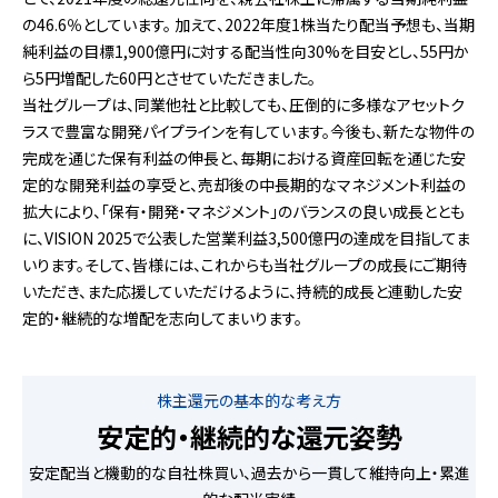
の46.6％としています。 加えて、2022年度1株当たり配当予想も、当期
純利益の目標1,900億円に対する配当性向30%を目安とし、55円か
ら5円増配した60円とさせていただきました。
当社グループは、同業他社と比較しても、圧倒的に多様なアセットク
ラスで豊富な開発パイプラインを有しています。今後も、新たな物件の
完成を通じた保有利益の伸長と、毎期における資産回転を通じた安
定的な開発利益の享受と、売却後の中長期的なマネジメント利益の
拡大により、「保有・開発・マネジメント」のバランスの良い成長ととも
に、VISION 2025で公表した営業利益3,500億円の達成を目指してま
いります。そして、皆様には、これからも当社グループの成長にご期待
いただき、また応援していただけるように、持続的成長と連動した安
定的・継続的な増配を志向してまいります。
株主還元の基本的な考え方
安定的・継続的な還元姿勢
安定配当と機動的な自社株買い、過去から一貫して維持向上・累進