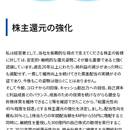
株主還元の強化
私は経営者として、当社を長期的な視点で支えてくださる株主の皆様
に対しては、安定的・継続的な還元姿勢こそが最も重要であると強く
認識しています。過去20年以上にわたり、純利益の減少があった時に
も減配せず､一貫して維持向上を続けてきた累進配当の実績がその
証であり、今後もこの姿勢は揺らぐことはありません。
そして今般、コロナからの回復、キャッシュ創出力への自信、自己資本
と利益成長とのバランス、成長のための投資を続けながらも健全な
財務体質を維持できること等を確認できたことから、「総還元性向
45％程度を目途」とする株主還元の強化を決定しました。配当性向を
概ね30％とし1株当たりの年間配当額を44円から55円に増配すると
同時に､継続性を重視した300億円の自己株式の取得を実行するこ
とで、2021年度の総還元性向を、親会社株主に帰属する当期純利益