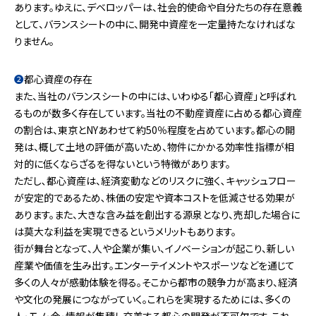
あります。ゆえに、デベロッパーは、社会的使命や自分たちの存在意義
として、バランスシートの中に、開発中資産を一定量持たなければな
りません。
❷
都心資産の存在
また、当社のバランスシートの中には、いわゆる「都心資産」と呼ばれ
るものが数多く存在しています。当社の不動産資産に占める都心資産
の割合は、東京とNYあわせて約50％程度を占めています。都心の開
発は、概して土地の評価が高いため、物件にかかる効率性指標が相
対的に低くならざるを得ないという特徴があります。
ただし､都心資産は、経済変動などのリスクに強く､キャッシュフロー
が安定的であるため､株価の安定や資本コストを低減させる効果が
あります。また、大きな含み益を創出する源泉となり、売却した場合に
は莫大な利益を実現できるというメリットもあります。
街が舞台となって、人や企業が集い、イノベーションが起こり、新しい
産業や価値を生み出す。エンターテイメントやスポーツなどを通じて
多くの人々が感動体験を得る。そこから都市の競争力が高まり、経済
や文化の発展につながっていく。これらを実現するためには、多くの