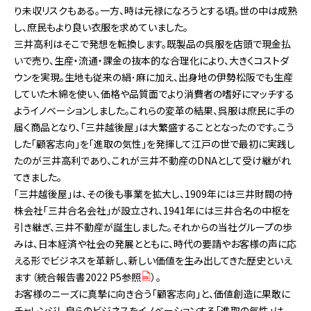
り未収リスクもある。一方、時は元禄になろうとする頃。世の中は成熟
し、庶民もより良い衣服を求めていました。
三井高利はそこで発想を転換します。既製品の呉服を店頭で現金払
いで売り、生産・流通・課金の抜本的な合理化により、大きくコストダ
ウンを実現。生地も従来の絹･麻に加え、出身地の伊勢松阪でも生産
していた木綿を使い、価格や品質面でより消費者の嗜好にマッチする
ようイノベーションしました。これらの変革の結果、呉服は庶民に手の
届く商品となり、「三井越後屋」は大繁盛することとなったのです。こう
した「顧客志向」を「進取の気性」を発揮して江戸の世で最初に実践し
たのが三井高利であり、これが三井不動産のDNAとして受け継がれ
てきました。
「三井越後屋」は、その後も事業を拡大し、1909年には三井財閥の持
株会社「三井合名会社」が設立され、1941年には三井合名の中枢を
引き継ぎ、三井不動産が誕生しました。それからの当社グループの歩
みは、日本経済や社会の発展とともに、時代の要請やお客様の声に応
える形でビジネスを革新し、新しい価値を生み出してきた歴史といえ
ます（
統合報告書2022 P5参照
）。
お客様のニーズに真摯に向き合う「顧客志向」と、価値創造に果敢に
チャレンジし自らのビジネスをイノベーションする「進取の気性」は、