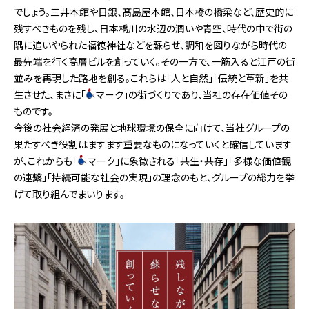
でしょう。三井本館や日銀、髙島屋本館、日本橋の橋梁など、歴史的に
残すべきものを残し、日本橋川の水辺の潤いや青空、時代の中で街の
隅に追いやられた福徳神社などを蘇らせ、調和を図りながら時代の
最先端を行く高層ビルを創っていく。その一方で、一筋入ると江戸の街
並みを再現した路地を創る。これらは「人と自然」「伝統と革新」を共
生させた、まさに「
マーク」の街づくりであり、当社の存在価値その
ものです。
今後の社会経済の発展と地球環境の保全に向けて、当社グループの
果たすべき役割はますます重要なものになっていくと確信しています
が、これからも「
マーク」に象徴される「共生・共存」「多様な価値観
の連繋」「持続可能な社会の実現」の理念のもと、グループの総力を挙
げて取り組んでまいります。