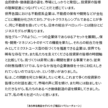
会的使命・価値創造の姿を、市場にしっかりと発信し、投資家の皆様
の理解促進につなげていくことだと感じています。
世界各国における不動産系企業は、不動産の保有や開発などが会社
ごとに機能分化されており、アセットクラスもシンプルであることが多
く、同じ不動産を扱っていても、日本の総合デベロッパーとは随分とビ
ジネスモデルが異なります。
当社グループのように、一つの企業体であらゆるアセットを展開し、保
有・開発・マネジメントのすべての機能を果たし、それらの総合力を強
みとしてミクストユース型の街づくりを推進できる企業は、世界でも
稀有な存在です。また私たちを支えてくださる投資家の皆様の時間軸
と比較しても、街づくりは非常に長い期間を要する事業であり、従来
の財務指標だけでは、なかなか当社の企業価値を十分にお伝えしき
れていないのではないか、という想いがありました。
私は、この問題を何とか解決したいと考え、これまで多くの投資家の
皆様との対話を通じて、市場の声に耳を傾け、また時には励ましをい
ただきながら、私たちのあるべき価値創造の姿を模索してきました。
以下、私の考えを述べたいと思います。