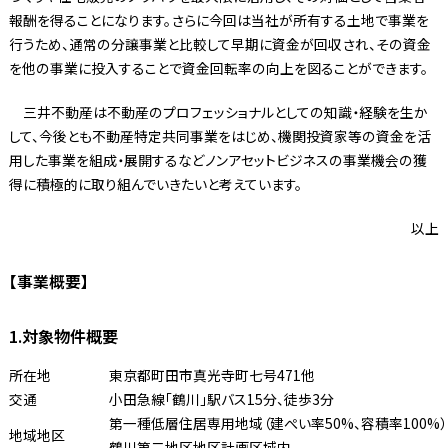
報酬を得ることになります。さらに今回は当社が所有する土地で事業を
行うため、通常の分譲事業と比較して早期に資金が回収され、その資金
を他の事業に投入することで資金回転率の向上を図ることができます。
三井不動産は不動産のプロフェッショナルとしての知識・経験を生か
して、今後とも不動産特定共同事業をはじめ、機関投資家等の資金を活
用した事業を組成・展開するなどノンアセットビジネスの事業機会の獲
得に積極的に取り組んでいきたいと考えています。
以上
【事業概要】
1.対象物件概要
所在地
東京都町田市真光寺町七号471他
交通
小田急線「鶴川」駅バス15分、徒歩3分
第一種低層住居専用地域（建ぺい率50%、容積率100%）
地域地区
鶴川第二地区地区計画区域内