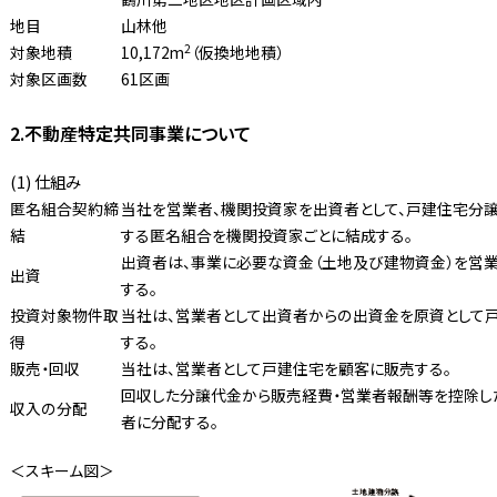
地目
山林他
2
対象地積
10,172m
（仮換地地積）
対象区画数
61区画
2.不動産特定共同事業について
(1) 仕組み
匿名組合契約締
当社を営業者、機関投資家を出資者として、戸建住宅分
結
する匿名組合を機関投資家ごとに結成する。
出資者は、事業に必要な資金（土地及び建物資金）を営
出資
する。
投資対象物件取
当社は、営業者として出資者からの出資金を原資として
得
する。
販売・回収
当社は、営業者として戸建住宅を顧客に販売する。
回収した分譲代金から販売経費・営業者報酬等を控除し
収入の分配
者に分配する。
＜スキーム図＞