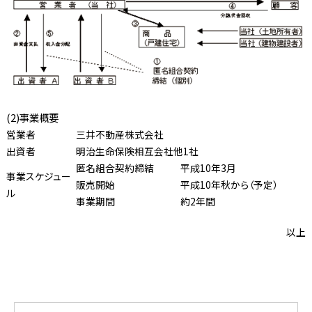
(2)事業概要
営業者
三井不動産株式会社
出資者
明治生命保険相互会社他1社
匿名組合契約締結
平成10年3月
事業スケジュー
販売開始
平成10年秋から（予定）
ル
事業期間
約2年間
以上