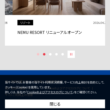
リゾート
2026.04.24
NEMU RESORT リニューアルオープン
個人情報保護方針
特定個人情報基本方針
当サイトでは、お客様の当サイト利用状況把握、サービス向上検討を目的として、
クッキー（Cookie）を使用しています。
個人情報の取扱いについて
Cookieおよびアクセスログについて
詳しくは、当社の「
Cookieおよびアクセスログについて
」をご確認ください。
サイトご利用上の注意
閉じる
© 2026 Mitsui Fudosan Co., Ltd.