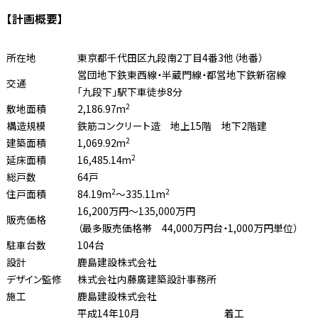
【計画概要】
所在地
東京都千代田区九段南2丁目4番3他（地番）
営団地下鉄東西線・半蔵門線・都営地下鉄新宿線
交通
「九段下」駅下車徒歩8分
2
敷地面積
2,186.97m
構造規模
鉄筋コンクリート造 地上15階 地下2階建
2
建築面積
1,069.92m
2
延床面積
16,485.14m
総戸数
64戸
2
2
住戸面積
84.19m
〜335.11m
16,200万円〜135,000万円
販売価格
（最多販売価格帯 44,000万円台・1,000万円単位）
駐車台数
104台
設計
鹿島建設株式会社
デザイン監修
株式会社内藤廣建築設計事務所
施工
鹿島建設株式会社
平成14年10月
着工