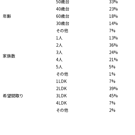
50歳台
33%
40歳台
23%
年齢
60歳台
18%
30歳台
14%
その他
7%
1人
13%
2人
36%
3人
24%
家族数
4人
21%
5人
5%
その他
1%
1LDK
7%
2LDK
39%
希望間取り
3LDK
45%
4LDK
7%
その他
2%