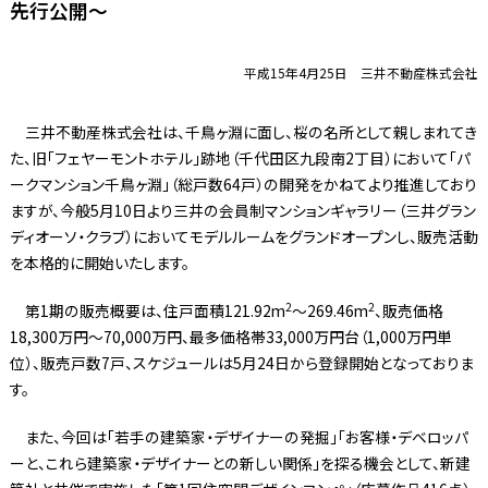
先行公開〜
平成15年4月25日 三井不動産株式会社
三井不動産株式会社は、千鳥ヶ淵に面し、桜の名所として親しまれてき
た、旧「フェヤーモントホテル」跡地（千代田区九段南2丁目）において「パ
ークマンション千鳥ヶ淵」（総戸数64戸）の開発をかねてより推進しており
ますが、今般5月10日より三井の会員制マンションギャラリー（三井グラン
ディオーソ・クラブ）においてモデルルームをグランドオープンし、販売活動
を本格的に開始いたします。
2
2
第1期の販売概要は、住戸面積121.92m
〜269.46m
、販売価格
18,300万円〜70,000万円、最多価格帯33,000万円台（1,000万円単
位）、販売戸数7戸、スケジュールは5月24日から登録開始となっておりま
す。
また、今回は「若手の建築家・デザイナーの発掘」「お客様・デベロッパ
ーと、これら建築家・デザイナーとの新しい関係」を探る機会として、新建