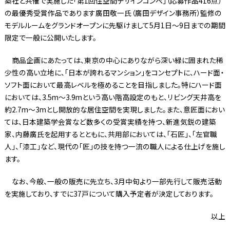
築社と共催で実施した「第1回住空間デザインコンペ」（応募作品416点）
の最優秀受賞作品であります廣田敬一氏（廣田デザイン事務所）監修の
モデルルームをグランドオープンに先駆けまして5月1日〜9日までの期間
限定で一般に公開いたします。
商品企画にあたっては、東京の中心にありながら深い緑に囲まれた稀
少性の高い立地に、「日本が誇れるマンション」をコンセプトに、ハード面・
ソフト面において最高レベルを極めることを目指しました。特にハード面
においては、3.5m〜3.9mという高い階高設定のもと、リビング天井高を
約2.7m〜3mとし開放的な居住空間を実現しました。また、意匠面におい
ては、日本建築学会賞など数多くの受賞実績を持つ、新進気鋭の建築
家、内藤廣氏を起用するとともに、共用部においては、「石匠」、「左官職
人」、「漆工」など、現代の「匠」の技を持つ一流の職人による仕上げを施し
ます。
なお、今般、一般の販売に先立ち、3月中旬より一部先行して販売活動
を実施しており、すでに37戸について購入予定者が決定しております。
以上