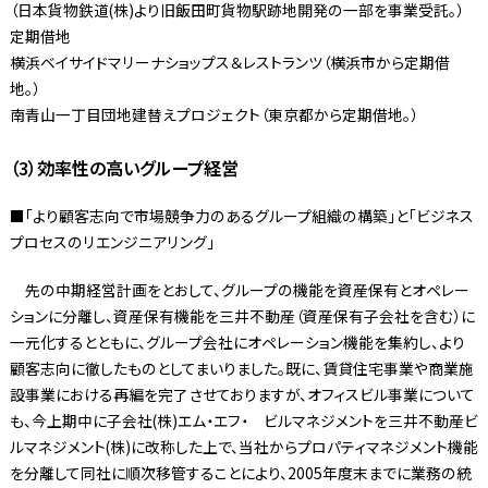
（日本貨物鉄道(株)より旧飯田町貨物駅跡地開発の一部を事業受託。）
定期借地
横浜ベイサイドマリーナショップス＆レストランツ（横浜市から定期借
地。）
南青山一丁目団地建替えプロジェクト（東京都から定期借地。）
（3）効率性の高いグループ経営
■「より顧客志向で市場競争力のあるグループ組織の構築」と「ビジネス
プロセスのリエンジニアリング」
先の中期経営計画をとおして、グループの機能を資産保有とオペレー
ションに分離し、資産保有機能を三井不動産（資産保有子会社を含む）に
一元化するとともに、グループ会社にオペレーション機能を集約し、より
顧客志向に徹したものとしてまいりました。既に、賃貸住宅事業や商業施
設事業における再編を完了させておりますが、オフィスビル事業について
も、今上期中に子会社(株)エム・エフ・ ビルマネジメントを三井不動産ビ
ルマネジメント(株)に改称した上で、当社からプロパティマネジメント機能
を分離して同社に順次移管することにより、2005年度末までに業務の統