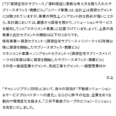
(*7)「賃貸住宅のサブリース」「賃料保証に柔軟な考え方を取り入れたサ
ブリースオフィス・商業ビル」「リパーク事業」は、会計上は賃貸セグメント
に分類されていますが、事業の特性上ノンアセット的な色彩が強いことか
ら、本計画においては、顧客から資産を預かり、ソリューションやサービス
を提供していく「マネジメント事業」に位置づけています。よって、上表の各
事業と会計セグメントの関係は以下のとおりです。
保有事業＝賃貸セグメント−(賃貸住宅サブリース＋リパーク＋02年度以
降に賃貸を開始したサブリースオフィス・商業ビル)
マネジメント事業＝ノンアセットセグメント＋(賃貸住宅サブリース+リパ
ーク+02年度以降に賃貸を開始したサブリースオフィス・商業ビル)
その他＝施設営業セグメント、完成工事セグメント、一般管理費ほか
以上
「チャレンジプラン2008」において、我々の目指す「不動産ソリューション
＆サービスプロバイダーへの進化」、ならびに昨今の社会、企業をめぐる
動向や環境変化を踏まえ、「三井不動産グループのビジョン・ミッション」
を改定いたしました。