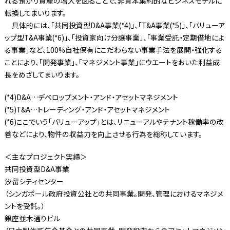
れる預かり資産の増大を図ることで、非資本集約的なビジネスモデルに
転換してまいります。
具体的には、「共同投資型D&A事業(*4)」、「T&A事業(*5)」、「バリューア
ップ型T&A事業(*6)」、「投資家向け分譲事業」、「事業受託・定期借地によ
る事業」など、100%自社保有にこだわらない事業手法を展開・強化する
ことにより、「開発事業」、「マネジメント事業」にウエートをおいた利益成
長をめざしてまいります。
(*4)D&A…デベロップメント・アンド・アセットマネジメント
(*5)T&A…トレーディング・アンド・アセットマネジメント
(*6)ここでいう「バリューアップ」とは、リニューアルやテナント稼働率の改
善などにより、物件の収益力を向上させる行為を総称しています。
＜主なプロジェクト実績＞
共同投資型D&A事業
汐留シティセンター
（シンガポール政府投資公社との共同事業。開発、管理におけるマネジメ
ントを受託。）
銀座並木通りビル