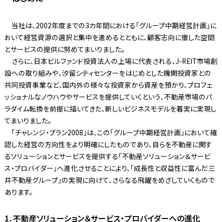
当社は、2002年度までの3カ年間における「グループ中期経営計画」に
おいて経営資源の選択と集中を進めるとともに、顧客志向に徹した空間
とサービスの提供に努めてまいりました。
さらに、日本ビルファンド投資法人の上場に代表される、J-REIT市場創
設への取り組みや、汐留シティセンターをはじめとした機関投資家との
共同投資事業など、国内外の様々な投資家から資産を預かり、プロフェ
ッショナルなノウハウやサービスを提供していくという、不動産市場のパ
ラダイム転換を前提に描いてきた、新しいビジネスモデルを着実に実現し
てまいりました。
「チャレンジ・プラン2008」は、この「グループ中期経営計画」において確
認した経営の方向性をより明確にしたものであり、自らを不動産に関す
るソリューションとサービスを提供する「不動産ソリューション＆サービ
ス・プロバイダー」へ進化させることにより、「成長性と収益性に富んだ三
井不動産グループ」の実現に向けて、さらなる飛躍をめざしていくもので
あります。
1．不動産ソリューション＆サービス・プロバイダーへの進化