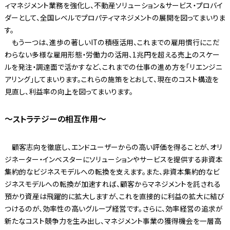
ィマネジメント業務を強化し、不動産ソリューション＆サービス・プロバイ
ダーとして、全国レベルでプロパティマネジメントの展開を図ってまいりま
す。
もう一つは、進歩の著しいITの積極活用、これまでの雇用慣行にこだ
わらない多様な雇用形態・労働力の活用、1兆円を超える売上のスケー
ルを発注・調達面で活かすなど、これまでの仕事の進め方を「リエンジニ
アリング」してまいります。これらの施策をとおして、現在のコスト構造を
見直し、利益率の向上を図ってまいります。
〜ストラテジーの相互作用〜
顧客志向を徹底し、エンドユーザーからの高い評価を得ることが、オリ
ジネーター・インベスターにソリューションやサービスを提供する非資本
集約的なビジネスモデルへの転換を支えます。また、非資本集約的なビ
ジネスモデルへの転換が加速すれば、顧客からマネジメントを託される
預かり資産は飛躍的に拡大しますが、これを直接的に利益の拡大に結び
つけるのが、効率性の高いグループ経営です。さらに、効率経営の追求が
新たなコスト競争力を生み出し、マネジメント事業の獲得機会を一層高