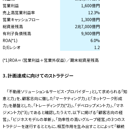
営業利益
1,600億円
売上高営業利益率
12.3%
営業キャッシュフロー
1,300億円
総資産残高
2兆7,000億円
有利子負債残高
9,900億円
ROA(*1)
6.0%
D/Eレシオ
1.2
(*1)ROA＝（営業利益＋営業外収益）／期末総資産残高
3．計画達成に向けてのストラテジー
「不動産ソリューション＆サービス・プロバイダー」として求められる「知
恵と力」を、顧客志向に徹した「マーケティング力」と「ネットワーク形成
力」を基盤とした、「トレーディング力(*2)」、「デベロップメント力」、「マネ
ジメント力(*3)」であると確認したうえで、以下に掲げる「顧客志向の経
営」、「ビジネスモデルの革新」、「効率性の高いグループ経営」の3つのス
トラテジーを遂行するとともに、相互作用を生み出すことによって「継続