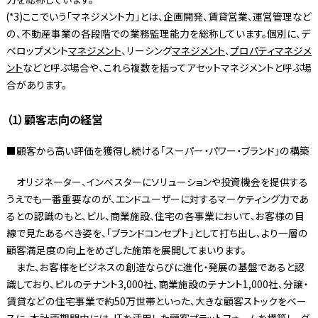
(*3)ここでいう「マネジメント力」とは、企画開発、賃貸営業、運営管理など
の、不動産事業の各段階での業務監理能力を総称しています。個別に、デ
ベロップメント
マネジメント
、リーシング
マネジメント
、
プロパティマネジメ
ント
などと呼ぶ場合や、これら複数を括ってアセットマネジメントと呼ぶ場
合があります。
（1）顧客志向の経営
■顧客から高い評価を獲得し続ける「スーパー・パワー・ブランド」の構築
オリジネーター、インベスターにソリューションや投資機会を提供する
うえでも一番重要なのが、エンドユーザーに対するマーケティング力であ
るとの認識のもと、ビル、商業施設、住宅の各事業において、お客様の目
線で見たあるべき姿を、「ブランドコンセプト」として打ち出し、より一層の
顧客満足度の向上をめざした施策を展開してまいります。
また、お客様をビジネスの創造ならびに進化・発展の基盤であると認
識しており、ビルのテナント3,000社、商業施設のテナント1,000社、分譲・
賃貸などの住宅事業で約50万世帯といった、大きな顧客ストックをベー
スに、本計画期間中には、ITを活用した顧客プラットフォームを構築し、グ