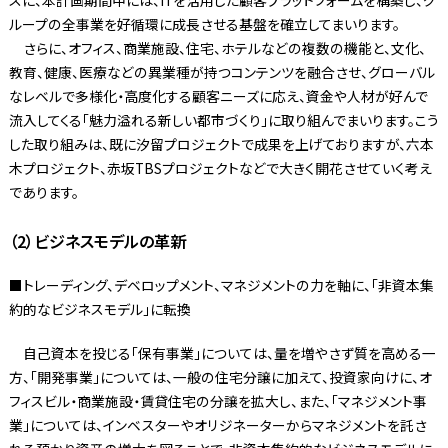
ループの全事業を好循環に成長させる基盤を確立してまいります。
さらに、オフィス、商業施設、住宅、ホテルなどの複数の機能と、文化、
教育、健康、医療などの異業種が持つコンテンツを融合させ、グローバル
なレベルで多様化・高度化する顧客ニーズに応え、資金や人材が好んで
流入してくる「魅力溢れる新しい都市づくり」に取り組んでまいります。こう
した取り組みは、既に汐留プロジェクトで成果を上げておりますが、六本
木プロジェクト、赤坂TBSプロジェクトなどで大きく開花させていく考え
であります。
（2）ビジネスモデルの革新
■トレーディング、デベロップメント、マネジメントの力を軸に、「非資本集
約的なビジネスモデル」に転換
自己資本を投じる「保有事業」については、量を増やさず質を高める一
方、「開発事業」については、一般の住宅分譲に加えて、投資家向けに、オ
フィスビル・商業施設・賃貸住宅の分譲を拡大し、また、「マネジメント事
業」については、インベスターやオリジネーターからマネジメントを託さ