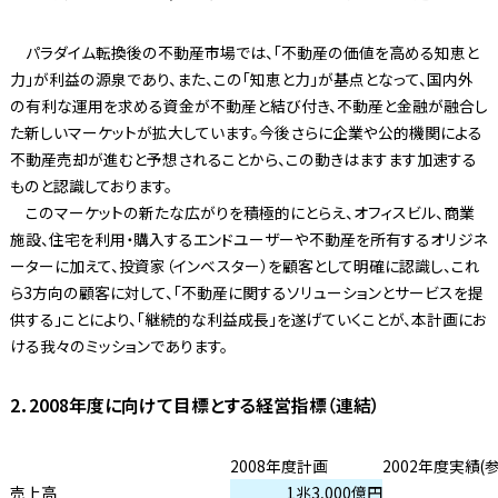
パラダイム転換後の不動産市場では、「不動産の価値を高める知恵と
力」が利益の源泉であり、また、この「知恵と力」が基点となって、国内外
の有利な運用を求める資金が不動産と結び付き、不動産と金融が融合し
た新しいマーケットが拡大しています。今後さらに企業や公的機関による
不動産売却が進むと予想されることから、この動きはますます加速する
ものと認識しております。
このマーケットの新たな広がりを積極的にとらえ、オフィスビル、商業
施設、住宅を利用・購入するエンドユーザーや不動産を所有するオリジネ
ーターに加えて、投資家（インベスター）を顧客として明確に認識し、これ
ら3方向の顧客に対して、「不動産に関するソリューションとサービスを提
供する」ことにより、「継続的な利益成長」を遂げていくことが、本計画にお
ける我々のミッションであります。
2．2008年度に向けて目標とする経営指標（連結）
2008年度計画
2002年度実績(
売上高
1兆3,000億円