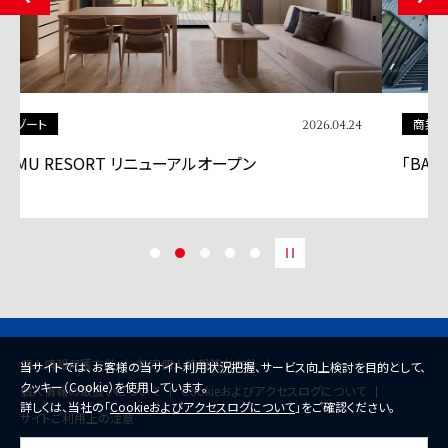
商業施設
2026.04.13
「BASEGATE横浜関内」グランドオープン
個人情報保護方針
特定個人情報基本方針
当サイトでは、お客様の当サイト利用状況把握、サービス向上検討を目的として、
クッキー（Cookie）を使用しています。
個人情報の取扱いについて
Cookieおよびアクセスログについて
詳しくは、当社の「
Cookieおよびアクセスログについて
」をご確認ください。
サイトご利用上の注意