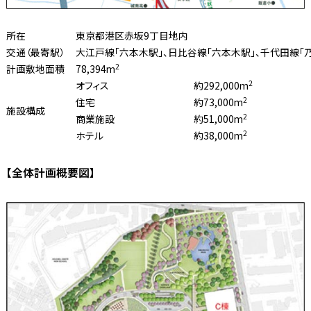
所在
東京都港区赤坂9丁目地内
交通（最寄駅）
大江戸線「六本木駅」、日比谷線「六本木駅」、千代田線「
2
計画敷地面積
78,394m
2
オフィス
約292,000m
2
住宅
約73,000m
施設構成
2
商業施設
約51,000m
2
ホテル
約38,000m
【全体計画概要図】