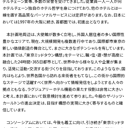
テルチェーン賞等、多数の栄誉を受けてきました。従業員一人一人が同
ホテルチェーン独自のホテル哲学を身につけており、他のホテルとは一
線を画す高品質なパーソナルサービスには定評があります。なお、日本に
おいては1997年の大阪に続き、首都圏では、初進出となります。
本計画地周辺は、大使館が数多く立地し、外国人居住者の多い国際性
豊かなエリアで、現在、大規模開発も複数進行中であり、国際都市東京の
新しい価値創造の舞台として、まさに大きなポテンシャルを有しています。
本計画では、「東京ミッドタウン構想」をテーマに、職・住・遊・憩が高度に
融合した24時間・365日都市として、世界中から様々な人や企業が集ま
り、活発に活動・交流する街づくりを目指しております。このようななか、国
内はもとより、世界各国から訪れる来街者をもてなし、この街から国際的
なステージで活躍すべく世界へ向かって情報発信をしようとする人々の
拠点ともなる、ラグジュアリーホテル機能の果たす役割は非常に大きい
と考え、本計画において鋭意検討を進めて参りました。今般のザ・リッツ・
カールトンの進出決定は、目指す構想の実現に大きく寄与するものと確
信しています。
コンソーシアムにおいては、今後も着工に向け、引き続き「東京ミッドタ