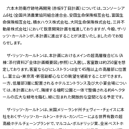
六本木防衛庁跡地再開発（赤坂9丁目計画）については、コンソーシア
ム6社（全国共済農業協同組合連合会、安田生命保険相互会社、富国生
命保険相互会社、積水ハウス株式会社、大同生命保険株式会社、三井不
動産株式会社）において鋭意開発計画を推進しておりますが、今般、ザ・リ
ッツ・カールトンが、本計画に進出することが決定いたしましたのでお知
らせします。
ザ・リッツ・カールトンは、本計画におけるメインの超高層複合ビル（A
棟：添付資料2「全体計画概要図」参照）に入居し、客室数は約250室を想
定しております。客室ならびにレストランは全て45階以上の高層部に位置
し、富士山・東京湾・新宿副都心などの眺望を堪能することができます。
一方、低層部3層に配置されるホテルエントランス及び大小宴会場につい
ては、本計画において、隣接する檜町公園と一体で整備される約4ヘクタ
ールの広大な緑地を臨む、緑に包まれた開放的な空間となる予定です。
ザ・リッツ・カールトンは、米国メリーランド州チェヴィー・チェイスに本
社をおくザ・リッツ・カールトン・ホテル・カンパニーによる世界有数の超
高級ホテルチェーンブランドで、マルコム・ボルドリッジ賞、全米ベストホ