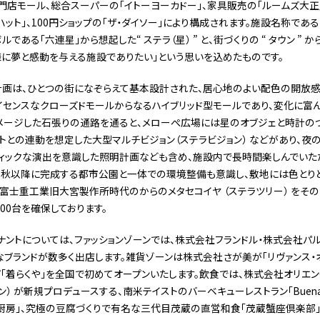
専門店モール、総合スーパーの「イトーヨーカドー」、家具販売の「ルームズ大
ット」、100円ショップの「ザ・ダイソー」により構成されます。施設名称である
ある「六連星」から想起した“ ステラ（星） ” と、街づくりの “ タウン ” 
に夢と感動を与える施設でありたい」という思いを込めたものです。
計画は、ひとつの街になぞらえて基本設計された、居心地のよい配色の開放
イセンスなクローズドモールからなるハイブリッド型モールであり、変化に富
メージした石張りの通路を通ると、メローぺ広場には星のオブジェと時計のつ
との連動を想定した大型マルチビジョン（ステラビジョン） などがあり、夜のモ
ティックな演出を意識した照明計画なども含め、施設内で長時間楽しんでい
本年秋以降に完成する都市公園と一体での環境整備も意識し、敷地には色とり
、富士重工業旧大宮製作所時代のからのメタセコイヤ （ステラツリー） をそ
300台を確保しております。
トについては、ファッションゾーンでは、株式会社フランドル・株式会社パ
なブランドが数多く出店します。雑貨ゾーンは株式会社さが美が「リヴァンス・
「着らくや」を全国で初めてオープンいたします。飲食では、株式会社オリエン
） が新規プロデュースする、南米テイストのバーベキューレストラン「Buena Co
厨房」、究極の豆腐づくりで有名な三代目茂蔵の直営和食「茂蔵蟹座倶楽部」