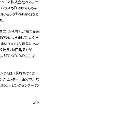
ナムコと株式会社ベネッセ
ウスも「Hello赤ちゃん
ョップ「Petland」など
す。
中恭二）から当社が総合企画
業後につきましても、引き
てまいりますが、運営にあた
長：前田昌男） が、「
「TOKYO-BAYららぽー
ンつくば （茨城県つくば
ングセンター （西宮市）」な
ショッピングセンター（ラ
以上