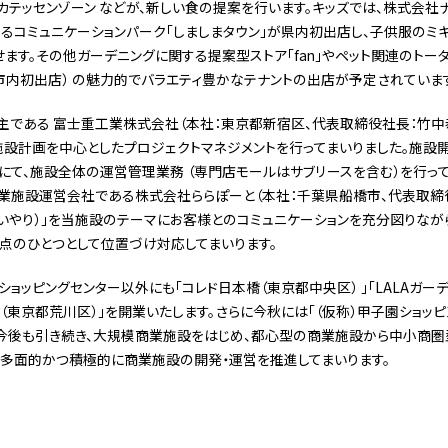
カテッセンゾーン などが、新しい食の提案を行います。キッズでは、株式会社
るコミュニケーションパーク「しましまタウン」が県内初出店し、子供服のミキハ
ます。その他ガーデニングに関する提案型ストア「fan」やペット関連のトータルシ
店が市内初出店） の魅力的でバラエティ豊かなテナントの出店が予定されていま
主である 富士重工業株式会社（本社：東京都新宿区、代表取締役社長：竹
施設計画を中心としたプロジェクトマネジメントを行ってまいりました。施設開
にて、施設全体の運営管理業務 （専門店モールはサブリースを含む）を行っ
業施設運営会社である株式会社ららぽーと（本社：千葉県船橋市、代表取締役社
・思いやり）」を当施設のテーマにお客様とのコミュニケーションを充分図りながら、
点のひとつとして位置づけ対応してまいります。
ッピングセンター以外にも「コレド日本橋（東京都中央区） 」「LALAガーデ
南千住 （東京都荒川区）」を開業いたします。さらに今秋には「（仮称）甲子園ショッピ
今後も引き続き、大規模商業施設をはじめ、都心型の商業施設から中小商圏型
で、多面的かつ積極的に商業施設の開発・運営を推進してまいります。