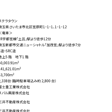
ステラタウン
埼玉県さいたま市北区宮原町1−1−1、1−1−12
＜電車＞
JR宇都宮線「土呂」駅より徒歩12分
埼玉新都市交通ニューシャトル「加茂宮」駅より徒歩7分
S造・SRC造
地上5 階 地下1 階
2
50,003.91m
2
141,621.01m
2
53,700m
2,338台（臨時駐車場込み約 2,800 台）
富士重工業株式会社
スバル興産株式会社
三井不動産株式会社
三井不動産株式会社