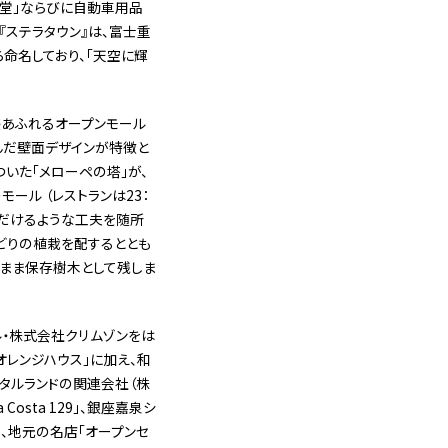
正堂」ならびに自動車用品
『ステラタウン』は、富士重
から命名しており、「天空に輝
感あふれるオープンモール
んだ壁面デザインが特徴と
いた「メローペの塔」が、
ール （レストランは23：
ただけるような工夫を随所
どりの植栽を配するととも
のまま保存樹木として残しま
ル・株式会社クリムゾンをは
オレンジハウス」に加え、和
タルランドの関連会社（株
sta 129」、銀座嘉泉シ
、地元の名店「オープンセ