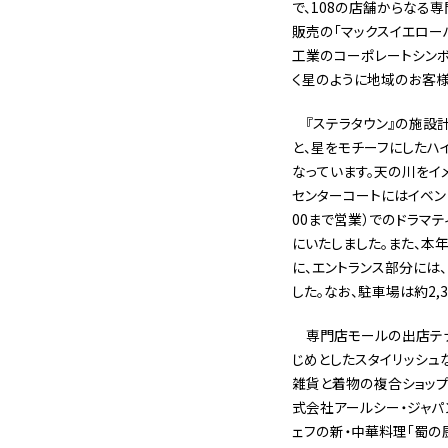
で、108の店舗からなる
販売の「マックスイエローハ
工業のコーポレートシンボルで
く星のように地域のお客様
『ステラタウン』の施設
と、星をモチーフにしたハ
なっています。天の川をイ
センターコートにはイベント
00まで営業）でのドラマ
にいたしました。また、
に、エントランス部分には
した。なお、駐車場は約2,
専門店モールの出店テナン
じめとしたスタイリッシュ
雑貨と着物の複合ショップ
式会社アールシー・ジャパン
ェフの新・中華料理「蜀の