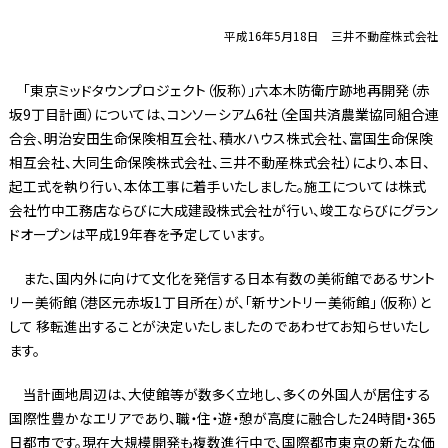
平成16年5月18日 三井不動産株式会社
「東京ミッドタウンプロジェクト（仮称）」六本木防衛庁跡地再開発（赤
坂9丁目計画）については、コンソーシアム6社（全国共済農業協同組合連
合会、明治安田生命保険相互会社、積水ハウス株式会社、富国生命保険
相互会社、大同生命保険株式会社、三井不動産株式会社）により、本日、
起工式を執り行い、本体工事に着手いたしました。施工については株式
会社竹中工務店ならびに大成建設株式会社が行い、竣工ならびにグラン
ドオープンは平成19年春を予定しています。
また、国内外に向けて文化を発信する日本有数の美術館であるサント
リー美術館（港区元赤坂1丁目所在）が、「新サントリー美術館」（仮称）と
して 移転進出することが決定いたしましたのであわせてお知らせいたし
ます。
当計画地周辺は、大使館等が数多く立地し、多くの外国人が居住する
国際性豊かなエリアであり、職・住・遊・憩が高度に融合した24時間・365
日都市です。現在大規模開発も複数進行中で、国際都市東京の新たな価