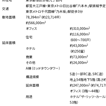
所在地
東京都港区赤坂九丁目内
都営大江戸線・東京メトロ日比谷線「六本木」駅直結予定
交通
東京メトロ千代田線「乃木坂」駅徒歩3分
2
敷地面積
78,394m
（約23,714坪）
2
約566,000m
2
オフィス
約310,000m
2
約116,000m
住宅
（600〜700戸）
延床面積
2
約43,000m
ホテル
（約250室）
2
商業
約73,000m
2
その他
約24,000m
A棟（ミッドタウンタワー）
S造（一部RC造、SRC造）
構造規模
地上54階地下5階（高さ約
2
延床面積
約247,000m
（約74,71
オフィス（3階〜44階）
用途
ホテル「ザ・リッツ・カール
53階）