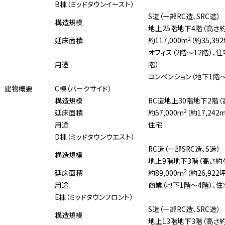
B棟（ミッドタウンイースト）
S造（一部RC造、SRC造）
構造規模
地上25階地下4階（高さ約
2
延床面積
約117,000m
（約35,39
オフィス（2階〜12階）、住
用途
階）
コンベンション（地下1階〜
建物概要
C棟（パークサイド）
構造規模
RC造地上30階地下2階（
2
延床面積
約57,000m
（約17,242
用途
住宅
D棟（ミッドタウンウエスト）
RC造（一部SRC造、S造）
構造規模
地上9階地下3階（高さ約4
2
延床面積
約89,000m
（約26,922
用途
商業（地下1階〜4階）、住
E棟（ミッドタウンフロント）
S造（一部RC造、SRC造）
構造規模
地上13階地下3階（高さ約