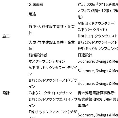
2
延床面積
約56,000m
（約16,940
オフィス（3階〜12階）、
用途
階）
A棟（ミッドタウンタワー）
竹中・大成建設工事共同企業
C棟（パークサイド）
体
施工
D棟（ミッドタウンウエスト
大成・竹中建設工事共同企業
B棟（ミッドタウンイースト
体
E棟（ミッドタウンフロント
総括設計者
日建設計
マスタープランデザイン
Skidmore, Owings & Merr
A棟（ミッドタウンタワー）デザイ
Skidmore, Owings & Merr
ン
B棟（ミッドタウンイースト）デザ
Skidmore, Owings & Merr
イン
設計
C棟（パークサイド）デザイン
青木淳建築計画事務所
D棟（ミッドタウンウエスト）デザ
坂倉建築研究所、隈研吾
イン
事務所
E棟（ミッドタウンフロント）デザ
Skidmore, Owings & Merr