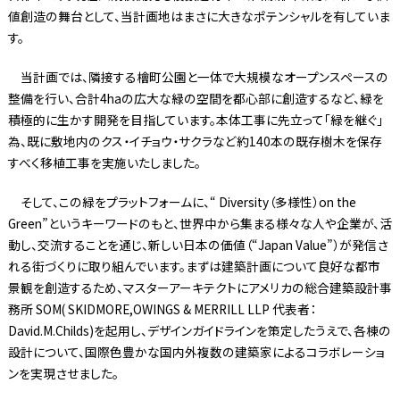
値創造の舞台として、当計画地はまさに大きなポテンシャルを有していま
す。
当計画では、隣接する檜町公園と一体で大規模なオープンスペースの
整備を行い、合計4haの広大な緑の空間を都心部に創造するなど、緑を
積極的に生かす開発を目指しています。本体工事に先立って「緑を継ぐ」
為、既に敷地内のクス・イチョウ・サクラなど約140本の既存樹木を保存
すべく移植工事を実施いたしました。
そして、この緑をプラットフォームに、“ Diversity（多様性）on the
Green”というキーワードのもと、世界中から集まる様々な人や企業が、活
動し、交流することを通じ、新しい日本の価値（“Japan Value”）が発信さ
れる街づくりに取り組んでいます。まずは建築計画について良好な都市
景観を創造するため、マスターアーキテクトにアメリカの総合建築設計事
務所 SOM( SKIDMORE,OWINGS & MERRILL LLP 代表者：
David.M.Childs)を起用し、デザインガイドラインを策定したうえで、各棟の
設計について、国際色豊かな国内外複数の建築家によるコラボレーショ
ンを実現させました。