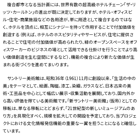
複合都市となる当計画には、世界有数の超高級ホテルチェーン「ザ・リ
ッツ・カールトン」の進出が既に決定しておりますが、ホテル・オフィスビ
ル・住宅・商業施設などの各用途が、単に用途として複合するのではな
く、ホテルを頂点に、相互にシナジーを持って作用することで付加価値を
創造する（例えば、ホテルのホスピタリティやサービスが、住宅に提供さ
れることで住宅の付加価値が高められたり、緑のオープンスペースをオフ
ィスワーカーのビジネスの場として活用できる仕掛けを行うことでより高
い価値創造を生む空間にするなど）、機能の複合により新たな価値が生
まれる街づくりを進めてまいります。
サントリー美術館は、昭和36年（1961）11月に創設以来、「生活の中の
美」をテーマとして、絵画、陶磁、漆工、染織、ガラスなど、日本古来の美
術・工芸品を中心として幅広い展示・収集活動を展開しており、国内外か
ら高い評価を得ている美術館です。「新サントリー美術館」（仮称）としての
移転は、単なる移転にとどまらず、「21世紀型の新しいミュージアムのあ
り方」を具現化すべく、規模を拡大しての開設を予定しており、当プロジェ
クトにおける文化情報発信機能の重要な一翼を担うことになると確信し
ています。