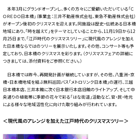
本年3月にグランドオープンし、多くの方々にご愛顧いただいている「Ｃ
ＯＲＥＤＯ日本橋」（事業主：三井不動産株式会社、東急不動産株式会社）
がオープン後初のクリスマスを迎えます。同施設は歴史・伝統ある日本橋
地域にあり、「時を越えて」をテーマとしていることから、11月19日から12
月25日まで、「江戸時代のクリスマスツリー」に現代風のアレンジを加え
た日本橋ならではのツリーを展示いたします。その他、コンサート等も予
定しており、日本橋のクリスマスを彩ります。（クリスマスフェアの詳細に
つきましては、添付資料をご参照ください。）
日本橋では昨今、再開発計画が継続していますが、その他、八重洲・京
橋・日本橋地域を結ぶ無料巡回バス「メトロリンク日本橋」の運行、三越
日本橋本店、三井本館に次ぐ日本銀行本店旧館のライトアップ、そして中
央通りの植栽帯に季節の花々で彩る「はな街道」活動など、官・民・地元
による様々な地域活性化に向けた取り組みが行われています。
＜現代風のアレンジを加えた江戸時代のクリスマスツリー＞