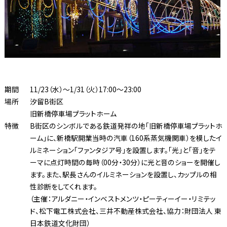
期間
11/23（水）〜1/31（火）17:00〜23:00
場所
汐留B街区
旧新橋停車場プラットホーム
特徴
B街区のシンボルである鉄道発祥の地「旧新橋停車場プラットホ
ーム」に、新橋駅開業当時の汽車（160系蒸気機関車）を模したイ
ルミネーション「ファンタジア号」を設置します。「光」と「音」をテ
ーマに点灯時間の毎時（00分・30分）に光と音のショーを開催し
ます。また、駅長さんのイルミネーションを設置し、カップルの相
性診断をしてくれます。
（主催：アルダニー・インベストメンツ・ピーティーイー・リミテッ
ド、松下電工株式会社、三井不動産株式会社、協力：財団法人 東
日本鉄道文化財団）