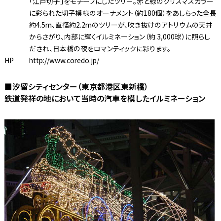
「江戸切子」をモチーフにしたツリー。赤と緑のクリスマスカラー
に彩られた切子模様のオーナメント（約180個）をあしらった全長
約4.5m、直径約2.2mのツリーが、吹き抜けのアトリウムの天井
からさがり、内部に輝くイルミネーション（約 3,000球）に照らし
だされ、日本橋の夜をロマンティックに彩ります。
HP
http://www.coredo.jp/
■汐留シティセンター（東京都港区東新橋）
鉄道発祥の地において当時の汽車を模したイルミネーション