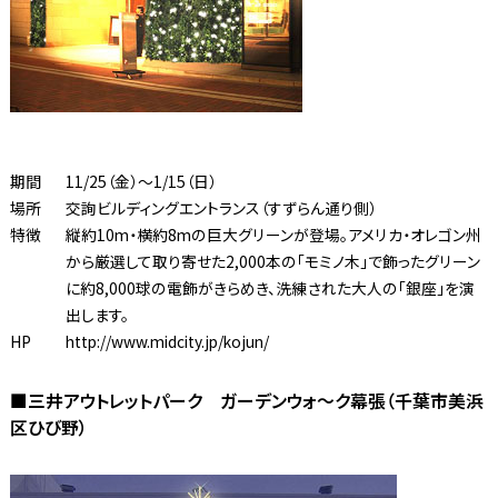
期間
11/25（金）〜1/15（日）
場所
交詢ビルディングエントランス（すずらん通り側）
特徴
縦約10m・横約8mの巨大グリーンが登場。アメリカ・オレゴン州
から厳選して取り寄せた2,000本の「モミノ木」で飾ったグリーン
に約8,000球の電飾がきらめき、洗練された大人の「銀座」を演
出します。
HP
http://www.midcity.jp/kojun/
■三井アウトレットパーク ガーデンウォ〜ク幕張（千葉市美浜
区ひび野）