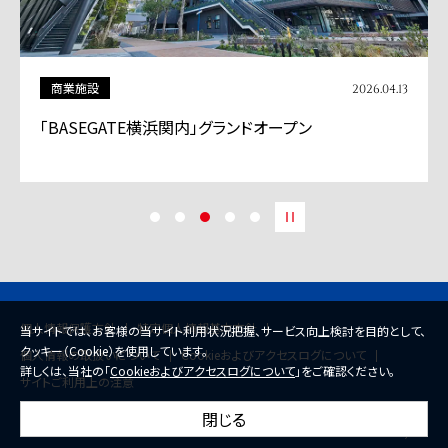
商業施設
2026.04.13
「BASEGATE横浜関内」グランドオープン
個人情報保護方針
特定個人情報基本方針
当サイトでは、お客様の当サイト利用状況把握、サービス向上検討を目的として、
クッキー（Cookie）を使用しています。
個人情報の取扱いについて
Cookieおよびアクセスログについて
詳しくは、当社の「
Cookieおよびアクセスログについて
」をご確認ください。
サイトご利用上の注意
閉じる
© 2026 Mitsui Fudosan Co., Ltd.