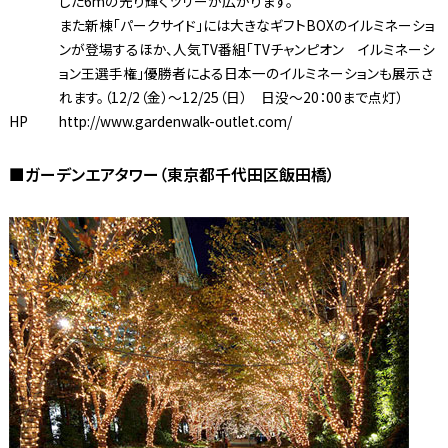
した6mの光り輝くツリーが広がります。
また新棟「パークサイド」には大きなギフトBOXのイルミネーショ
ンが登場するほか、人気TV番組「TVチャンピオン イルミネーシ
ョン王選手権」優勝者による日本一のイルミネーションも展示さ
れます。（12/2（金）〜12/25（日） 日没〜20：00まで点灯）
HP
http://www.gardenwalk-outlet.com/
■ガーデンエアタワー（東京都千代田区飯田橋）