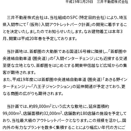
平成19年1月29日 三井不動産株式会社
三井不動産株式会社は、当社組成のSPC（特定目的会社）により、埼玉
県入間市にて「（仮称）入間アウトレットパーク計画」の開発に着手するこ
とを決定いたしましたのでお知らせいたします。なお建物着工は本年3
月、開業は平成20年春を予定しております。
当計画地は、首都圏の大動脈である国道16号線に隣接し、「首都圏中
央連絡自動車道（圏央道）」の「入間インターチェンジ」にも近接する交通
至便な立地となり、首都圏をはじめとする関東甲信越など広域からの集
客が期待されます。
また、平成19年度には首都圏中央連絡自動車道（圏央道）「あきる野イン
ターチェンジ」〜「八王子ジャンクション」の延伸開通が予定さており、更
なる商圏の広がりも期待されます。
2
当計画では、約89,000m
という広大な敷地に、延床面積約
2
2
99,000m
、店舗面積約32,000m
、店舗数約180店舗の施設を予定して
おり、当社最大級のアウトレットパークとなります。この規模を活かし、国
内外の有力なブランドを数多く集積することにより幅広い年代の方にご