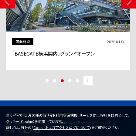
商業施設
2026.04.13
「BASEGATE横浜関内」グランドオープン
個人情報保護方針
特定個人情報基本方針
当サイトでは、お客様の当サイト利用状況把握、サービス向上検討を目的として、
クッキー（Cookie）を使用しています。
個人情報の取扱いについて
Cookieおよびアクセスログについて
詳しくは、当社の「
Cookieおよびアクセスログについて
」をご確認ください。
サイトご利用上の注意