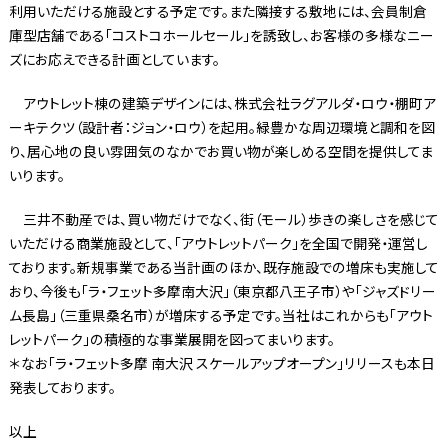
利用いただける施設とする予定です。また隣接する敷地には、会員制倉
庫型店舗である「コストコホールセール」を誘致し、お客様の多様なニー
ズにお応えできる計画としています。
アウトレット棟の建築デザインには、株式会社ラグアルダ・ロウ・棚町ア
ーキテクツ（設計者：ジョン・ロウ）を起用。緑豊かな周辺環境と調和を図
り、居心地の良い雰囲気のなかでお買い物が楽しめる空間を提供してま
いります。
三井不動産では、買い物だけでなく、街（モール）歩きの楽しさを感じて
いただける商業施設として、「アウトレットパーク」を全国で開発・運営し
ております。新規事業である当計画のほか、既存施設での増床も実施して
おり、今後も「ラ・フェット多摩南大沢」（東京都八王子市）や「ジャズドリー
ム長島」（三重県桑名市）が増床する予定です。当社はこれからも「アウト
レットパーク」の積極的な事業展開を図ってまいります。
＊なお「ラ・フェット多摩 南大沢 スケールアップオープン」リリースも本日
発表しております。
以上