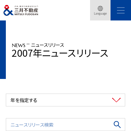
トップページ
ニュースリリース
2007年
Language
「（仮称）入間アウトレットパーク計画」開発決定、2008年春開業予定
ニュースリリース
NEWS
2007年ニュースリリース
年を指定する