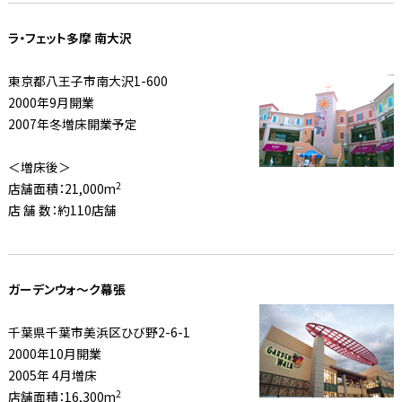
ラ・フェット多摩 南大沢
東京都八王子市南大沢1-600
2000年9月開業
2007年冬増床開業予定
＜増床後＞
2
店舗面積：21,000m
店 舗 数：約110店舗
ガーデンウォ〜ク幕張
千葉県千葉市美浜区ひび野2-6-1
2000年10月開業
2005年 4月増床
2
店舗面積：16,300m