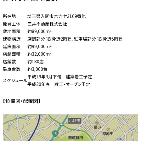
所在地
埼玉県入間市宮寺字3169番他
開発主体
三井不動産株式会社
2
敷地面積
約89,000m
建物構造
店舗部分：鉄骨造2階建、駐車場部分：鉄骨造5階建
2
延床面積
約99,000m
2
店舗面積
約32,000m
店舗数
約180店
駐車台数
約3,000台
平成19年3月下旬 建築着工予定
スケジュール
平成20年春 竣工・オープン予定
【位置図・配置図】