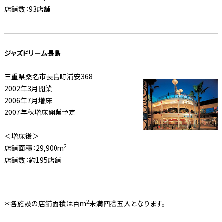
店舗数：93店舗
ジャズドリーム長島
三重県桑名市長島町浦安368
2002年3月開業
2006年7月増床
2007年秋増床開業予定
＜増床後＞
2
店舗面積：29,900m
店舗数：約195店舗
2
＊各施設の店舗面積は百m
未満四捨五入となります。