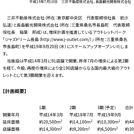
平成19年7月10日 三井不動産株式会社、長島観光開発株式会社
三井不動産株式会社（所在：東京都中央区 代表取締役社長 岩沙
弘道）と長島観光開発株式会社（所在：三重県桑名市長島町 代表取締
役社長 稲葉 邦成）は、増床計画を推進しているアウトレットパーク
「ジャズドリーム長島（http://www.j-outlet.com/）」（所在：三重県桑名
市長島町）を平成19年9月20日（木）にスケールアップオープンいたしま
す。
当施設は平成14年3月に91店舗で開業、昨年7月の増床による第2期
を経て、今般、再度の増床により全190店舗からなる国内最大級のアウト
レットとして第3期開業を迎えます。
【計画概要】
1期
2期
3期（予定）
合計
開業年月
平成14年3月
平成18年7月
平成19年9月
2
2
2
延床面積
約20,500m
約14,100m
約10,300m
約44
2
2
2
店舗面積
約14,300m
約9,200m
約6,500m
約30