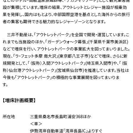
などのホテル・高級温泉旅館群等、「ナガシマリゾート」として観光集客施
設が集積しています。増床の結果、アウトレットとレジャー施設が相乗効
果を発揮し、国内はもとより、中部国際空港を基点とした海外からの旅行
者の集客も期待できる魅力的なレジャーゾーンとなります。
三井不動産は、「アウトレットパーク」を全国で開発・運営しています。こ
れまでも当施設のほか、「ガーデンウォ〜ク幕張」(千葉県千葉市美浜区)
などで増床を行い、アウトレットパークの事業拡大を図ってまいりました。
現在、「ラ・フェット多摩 南大沢」(東京都八王子市)などで増床、さらに新
規開発として、「（仮称）入間アウトレットパーク」(埼玉県入間市)や、「（仮
称）仙台港アウトレットパーク」(宮城県仙台市)を推進しています。当社は
今後も「アウトレットパーク」の積極的な事業展開を図ってまいりま
す。
【増床計画概要】
所在地
三重県桑名市長島町浦安368ほか
＜車＞
伊勢湾岸自動車道「湾岸長島IC」よりすぐ