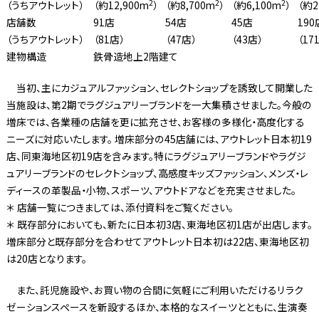
2
2
2
（うちアウトレット）
（約12,900m
）
（約8,700m
）
（約6,100m
）
（約2
店舗数
91店
54店
45店
190
（うちアウトレット）
（81店）
（47店）
（43店）
（17
建物構造
鉄骨造地上2階建て
当初、主にカジュアルファッション、セレクトショップを誘致して開業した
当施設は、第2期でラグジュアリーブランドを一大集積させました。今般の
増床では、各業種の店舗を更に拡充させ、お客様の多様化・高度化する
ニーズに対応いたします。 増床部分の45店舗には、アウトレット日本初19
店、同東海地区初19店を含みます。特にラグジュアリーブランドやラグジ
ュアリーブランドのセレクトショップ、高感度キッズファッション、メンズ・レ
ディースの革製品・小物、スポーツ、アウトドアなどを充実させました。
＊ 店舗一覧につきましては、添付資料をご覧ください。
＊ 既存部分においても、新たに日本初3店、東海地区初1店が出店します。
増床部分と既存部分を合わせてアウトレット日本初は22店、東海地区初
は20店となります。
また、託児施設や、お買い物の合間に気軽にご利用いただけるリラク
ゼーションスペースを新設するほか、本格的なスイーツとともに、生演奏