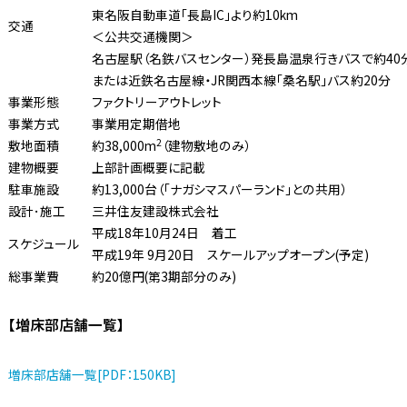
東名阪自動車道「長島IC」より約10km
交通
＜公共交通機関＞
名古屋駅（名鉄バスセンター）発長島温泉行きバスで約40
または近鉄名古屋線・JR関西本線「桑名駅」バス約20分
事業形態
ファクトリーアウトレット
事業方式
事業用定期借地
2
敷地面積
約38,000m
（建物敷地のみ）
建物概要
上部計画概要に記載
駐車施設
約13,000台（「ナガシマスパーランド」との共用）
設計･施工
三井住友建設株式会社
平成18年10月24日 着工
スケジュール
平成19年 9月20日 スケールアップオープン(予定)
総事業費
約20億円(第3期部分のみ)
【増床部店舗一覧】
増床部店舗一覧[PDF：150KB]