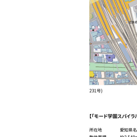
231号)
【「モード学園スパイラ
所在地
愛知県名