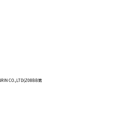
RIN CO.,LTD(Z08BB第