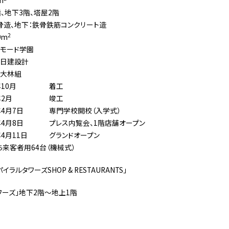
m
階、地下3階、塔屋2階
骨造、地下：鉄骨鉄筋コンクリート造
2
9m
モード学園
日建設計
大林組
10月
着工
年2月
竣工
年4月7日
専門学校開校（入学式）
年4月8日
プレス内覧会、1階店舗オープン
4月11日
グランドオープン
うち来客者用64台（機械式）
ルタワーズSHOP & RESTAURANTS」
ワーズ」地下2階〜地上1階