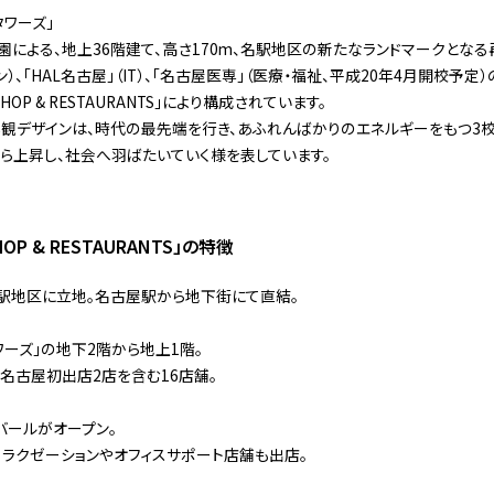
タワーズ」
園による、地上36階建て、高さ170m、名駅地区の新たなランドマークとなる
ン）、「HAL名古屋」（IT）、「名古屋医専」（医療・福祉、平成20年4月開校予
OP & RESTAURANTS」により構成されています。
外観デザインは、時代の最先端を行き、あふれんばかりのエネルギーをもつ3
ら上昇し、社会へ羽ばたいていく様を表しています。
P & RESTAURANTS」の特徴
駅地区に立地。名古屋駅から地下街にて直結。
ワーズ」の地下2階から地上1階。
、名古屋初出店2店を含む16店舗。
バールがオープン。
リラクゼーションやオフィスサポート店舗も出店。