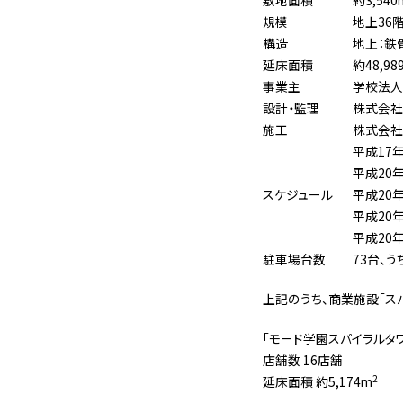
敷地面積
約3,540
規模
地上36
構造
地上：鉄
延床面積
約48,98
事業主
学校法人
設計・監理
株式会社
施工
株式会社
平成17年
平成20
スケジュール
平成20
平成20
平成20年
駐車場台数
73台、
上記のうち、商業施設「スパイラ
「モード学園スパイラルタ
店舗数 16店舗
2
延床面積 約5,174m