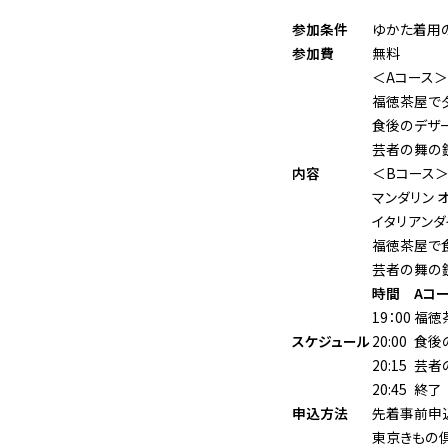
参加条件
ゆかた着用
参加費
無料
＜Aコース＞
福徳茶屋で夕
食後のデザ
芸者の舞の
内容
＜Bコース＞
マンダリン 
イタリアンダ
福徳茶屋で
芸者の舞の
時間
Aコ
19：00
福徳
スケジュール
20:00
食後
20:15
芸者
20:45
終了
申込方法
先着事前申込
東京きもの