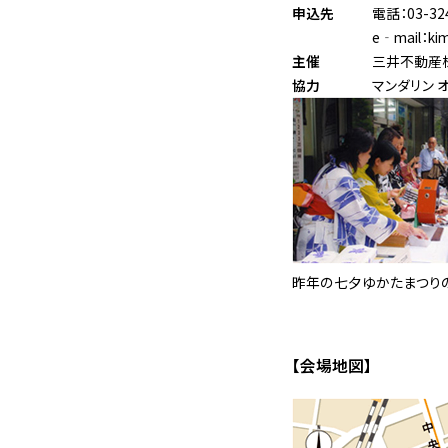
申込先
電話：03-324
e‐mail：kim
主催
三井不動産
協力
マンダリン 
昨年の七夕ゆかたまつり
【会場地図】