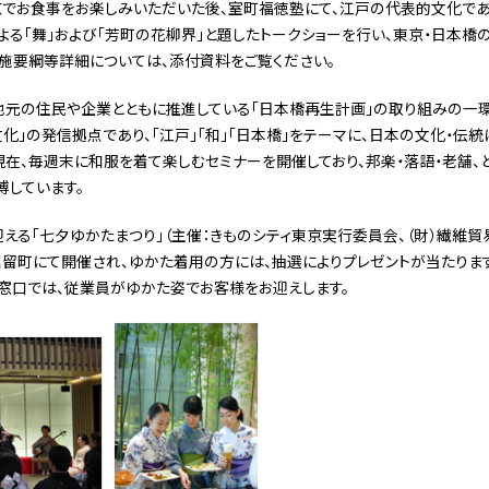
東京でお食事をお楽しみいただいた後、室町福徳塾にて、江戸の代表的文化で
による「舞」および「芳町の花柳界」と題したトークショーを行い、東京・日本
実施要綱等詳細については、添付資料をご覧ください。
の住民や企業とともに推進している「日本橋再生計画」の取り組みの一環とし
化」の発信拠点であり、「江戸」「和」「日本橋」をテーマに、日本の文化・伝
現在、毎週末に和服を着て楽しむセミナーを開催しており、邦楽・落語・老舗、
しています。
える「七夕ゆかたまつり」（主催：きものシティ東京実行委員会、（財）繊維貿易
日本橋堀留町にて開催され、ゆかた着用の方には、抽選によりプレゼントが当たり
窓口では、従業員がゆかた姿でお客様をお迎えします。