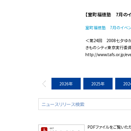
【室町福徳塾 7月のイ
室町福徳塾 7月のイベントの
＜第24回 2008七夕
きものシティ東京実行委員会 
http://www.tafs.or.jp/e
2026年
2025年
20
PDFファイルをご覧いただく