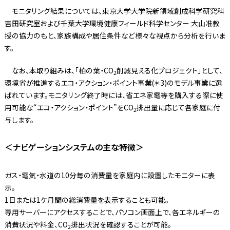
モニタリング結果については、東京大学大学院新領域創成科学研究科
吉田研究室および千葉大学環境健康フィールド科学センター 大山准教
授の協力のもと、家族構成や居住条件など様々な視点から分析を行いま
す。
なお、本取り組みは、「柏の葉・CO
削減見える化プロジェクト」として、
2
環境省が推進するエコ・アクション・ポイント事業(＊3)のモデル事業に選
ばれています。モニタリング終了時には、省エネ家電等を購入する際に使
用可能な“エコ・アクション・ポイント”をCO
排出量に応じて各家庭に付
2
与します。
＜ナビゲーションシステムの主な特徴＞
ガス・電気・水道の10分毎の消費量を家庭内に設置したモニターに表
示。
1日または1ケ月間の総消費量を表示することも可能。
専用サーバーにアクセスすることで、パソコン画面上で、各エネルギーの
消費状況や料金、CO
排出状況を確認することが可能。
2