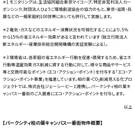
＊1 モニタリングは、生活協同組合東京マイコープ、特定非営利法人カー
ボンシンク、財団法人ひょうご環境創造協会の協力のもと、東京・滋賀・兵
庫などの一般家庭約100世帯においても併行して実施します。
＊2 電気・ガスなどのエネルギー消費状況を可視化することにより、5％
から15％の省エネルギー効果があると言われています（独立行政法人
新エネルギー・産業技術総合開発機構の実証実験による）。
＊3 環境省は、各家庭の省エネルギー行動を促進・誘発するため、省エネ
行動等温室効果ガス削減に資する行動に対して、様々な商品やサービス
等と交換可能なポイント（エコ・アクション・ポイント）を付与する「エコ・ア
クション・ポイント事業」を推進しています。柏の葉・CO
削減見える化プロ
2
ジェクトでは、株式会社ジェーシービーと連携し、パークシティ柏の葉キ
ャンパス一番街のご入居者にエコ・アクション・ポイントを付与します。
以上
【パークシティ柏の葉キャンパス一番街物件概要】