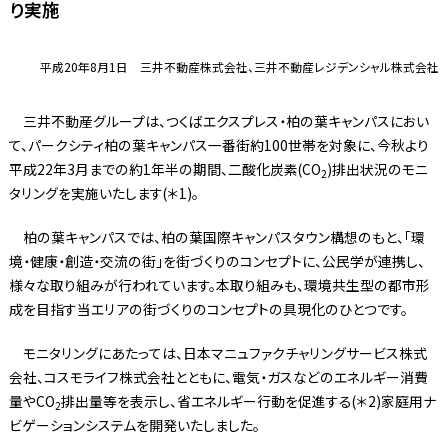
り実施
平成20年8月1日 三井不動産株式会社、三井不動産レジデンシャル株式会社
三井不動産グループは、つくばエクスプレス・柏の葉キャンパスにおい
て、パークシティ柏の葉キャンパス一番街約100世帯を対象に、今秋より
平成22年3月までの約1年半の期間、二酸化炭素(CO
)排出状況のモニ
2
タリングを実施いたします(＊1)。
柏の葉キャンパスでは、柏の葉国際キャンパスタウン構想のもと、「環
境・健康・創造・交流の街」を街づくりのコンセプトに、公民学が連携し、
様々な取り組みが行われています。本取り組みも、環境共生型の都市形
成を目指す当エリアの街づくりのコンセプトの具現化のひとつです。
モニタリングにあたっては、日本マニュファクチャリングサービス株式
会社、コスモライフ株式会社とともに、電気・ガスなどのエネルギー消費
量やCO
排出量等を表示し、省エネルギー行動を促進する(＊2)家庭用ナ
2
ビゲーションシステムを開発いたしました。