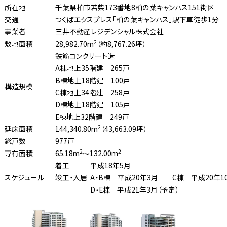
所在地
千葉県柏市若柴173番地8柏の葉キャンパス151街区
交通
つくばエクスプレス「柏の葉キャンパス」駅下車徒歩1分
事業者
三井不動産レジデンシャル株式会社
2
敷地面積
28,982.70m
（約8,767.26坪）
鉄筋コンクリート造
A棟地上35階建 265戸
B棟地上18階建 100戸
構造規模
C棟地上34階建 258戸
D棟地上18階建 105戸
E棟地上32階建 249戸
2
延床面積
144,340.80m
（43,663.09坪）
総戸数
977戸
2
2
専有面積
65.18m
〜132.00m
着工
平成18年5月
スケジュール
竣工・入居
A・B棟 平成20年3月 C棟 平成20年1
D・E棟 平成21年3月（予定）