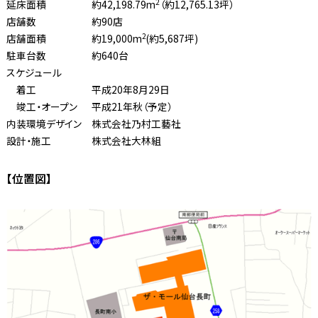
2
延床面積
約42,198.79m
（約12,765.13坪）
店舗数
約90店
2
店舗面積
約19,000m
(約5,687坪)
駐車台数
約640台
スケジュール
着工
平成20年8月29日
竣工・オープン
平成21年秋（予定）
内装環境デザイン
株式会社乃村工藝社
設計・施工
株式会社大林組
【位置図】