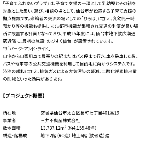
「子育てふれあいプラザ」は、子育て支援の一環として乳幼児とその親を
対象とした集い、遊び、相談の場として、仙台市が設置する子育て支援の
拠点施設です。来館者の交流の場としての「ひろば」に加え、乳幼児一時
預かり等の機能も提供します。都市機能が集積され交通の利便が良い場
所に設置する計画となっており、平成15年度には、仙台市地下鉄広瀬通
駅近隣に、最初の施設「のびすく仙台」が設置されています。
*3「パーク・アンド・ライド」
自宅から自家用車で最寄りの駅またはバス停まで行き、車を駐車した後、
バスや電車等の公共交通機関を利用して目的地に向かうシステムです。
渋滞の緩和に加え、排気ガスによる大気汚染の軽減、二酸化炭素排出量
の削減といった効果があります。
【プロジェクト概要】
所在地
宮城県仙台市太白区長町七丁目401番19
事業者
三井不動産株式会社
2
敷地面積
13,737.12m
（約4,155.48坪）
構造・階構成
地下2階（RC造） 地上6階（鉄骨造）建