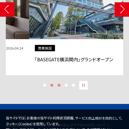
商業施設
2026.04.13
「BASEGATE横浜関内」グランドオープン
個人情報保護方針
特定個人情報基本方針
当サイトでは、お客様の当サイト利用状況把握、サービス向上検討を目的として、
クッキー（Cookie）を使用しています。
個人情報の取扱いについて
Cookieおよびアクセスログについて