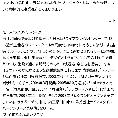
き、地域の活性化に貢献できるよう、当プロジェクトをはじめ各分野にお
いて積極的に事業推進してまいります。
以上
*1「ライフスタイルパーク」
当社が国内で先駆けて開発した日本版「ライフスタイルセンター」で、都
市近郊生活者のライフスタイルの高度化・多様化に対応した業態です。店
舗は、ファッションやレストランのほか、地域に必要とされるサービス機能
などを集積します。施設設計はデザイン性を重視。生活者の利便性を備
えつつも、施設で過ごす時間そのものの快適さ・楽しさを提供し、地域コ
ミュニティの核となるような商業施設を目指します。当施設は、「トレアー
ジュ白旗」（神奈川県藤沢市、2003年4月開業）、「LALAガーデンつくば」
（茨城県つくば市、2004年3月開業、2005年10月増床）、「LaLaテラス南
千住」（東京都荒川区、2004年4月開業）、「ララガーデン春日部」（埼玉県
春日部市、2007年11月開業）そして2008年秋にグランドオープンを予定
している「ララガーデン川口」（埼玉県川口市）に次ぐ当社ライフスタイル
パークシリーズ第6弾になります。
*2「子育てふれあいプラザ」