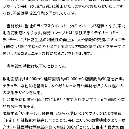
ラガーデン長町」を、8月29日に着工いたしますのでお知らせいたします。
なお、開業は平成21年秋を予定しています。
当施設は、当社のライフスタイルパーク(*1)シリーズ6店目となり、東北
地方初出店となります。開発コンセプトは“家族で憩うデイリーコミュニ
ティモール”。「日常生活の利便性の向上」、「人や情報の交流、コミュニテ
ィ創造」、「親子でゆったりと過ごせる時間と空間の提供」などをテーマに
掲げ、地域コミュニティの核になることを目指します。
当施設の特徴は以下のとおりです。
2
2
敷地面積 約14,000m
、延床面積 約42,000m
、店舗数 約90店を計画。
ナチュラルな色彩を基調に、木や緑といった自然素材を取り入れ温かみ
のあるデザインを採用。
仙台市認可保育所・仙台市による「子育てふれあいプラザ」(*2)等の公益
的施設も設置予定。
隣接する「ザ・モール仙台長町」と2階・3階レベルでブリッジにより接続
（予定）。店舗機能を補完し合うことで、長町エリアの商業機能をより一層
2
充実。店舗面積は両施設合計で約63,000m
となり、仙台市内最大の商