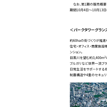
なお、第1期の販売概要は、
期間10月4日〜10月13
＜パークタワーグラン
約60haの街づくりが推
住宅・オフィス・商業施設
ンション。
2
目黒川を望む約3,400m
ブルガリなど世界一流ブ
日常生活をサポートする
制震構造や4重のセキュリ