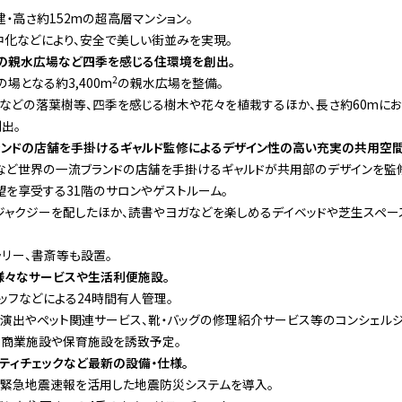
・高さ約152mの超高層マンション。
化などにより、安全で美しい街並みを実現。
の親水広場など四季を感じる住環境を創出。
2
場となる約3,400m
の親水広場を整備。
などの落葉樹等、四季を感じる樹木や花々を植栽するほか、長さ約60mに
出。
ランドの店舗を手掛けるギャルド監修によるデザイン性の高い充実の共用空間
タなど世界の一流ブランドの店舗を手掛けるギャルドが共用部のデザインを監
を享受する31階のサロンやゲストルーム。
ジャクジーを配したほか、読書やヨガなどを楽しめるデイベッドや芝生スペー
ラリー、書斎等も設置。
様々なサービスや生活利便施設。
ッフなどによる24時間有人管理。
演出やペット関連サービス、靴・バッグの修理紹介サービス等のコンシェルジ
の商業施設や保育施設を誘致予定。
ティチェックなど最新の設備・仕様。
、緊急地震速報を活用した地震防災システムを導入。