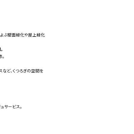
およぶ壁面緑化や屋上緑化
。
修。
スなど、くつろぎの空間を
ュサービス。