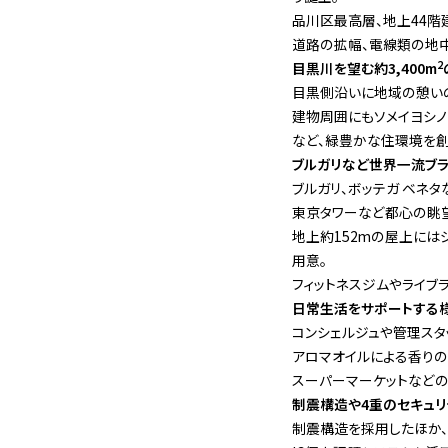
品川区最高層、地上44階建
道路の拡幅、電線類の地中
2
目黒川を望む約3,400m
目黒側沿いに地域の憩いの
建物周囲にもソメイヨシノ
など、緑豊かな住環境を創
ブルガリなど世界一流ブ
ブルガリ、ボッテガ ベネ
東京タワーなど都心の眺望
地上約152mの屋上には
用意。
フィットネスジムやライブ
日常生活をサポートする
コンシェルジュや管理スタ
アロマオイルによる香りの
スーパーマーケットなど
制震構造や4重のセキュリ
制震構造を採用したほか