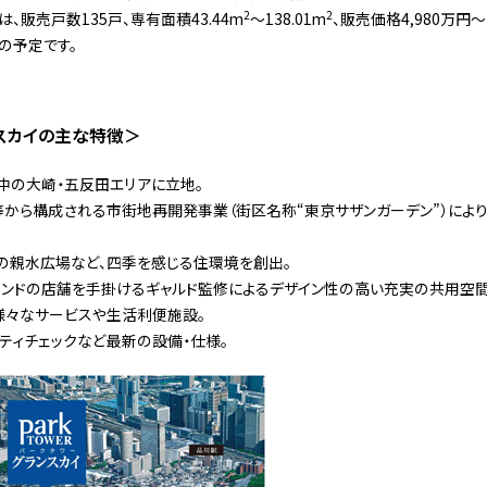
2
2
販売戸数135戸、専有面積43.44m
〜138.01m
、販売価格4,980万円〜
日の予定です。
スカイの主な特徴＞
進中の大崎・五反田エリアに立地。
等から構成される市街地再開発事業（街区名称“東京サザンガーデン”）によ
の親水広場など、四季を感じる住環境を創出。
ランドの店舗を手掛けるギャルド監修によるデザイン性の高い充実の共用空間
様々なサービスや生活利便施設。
ティチェックなど最新の設備・仕様。