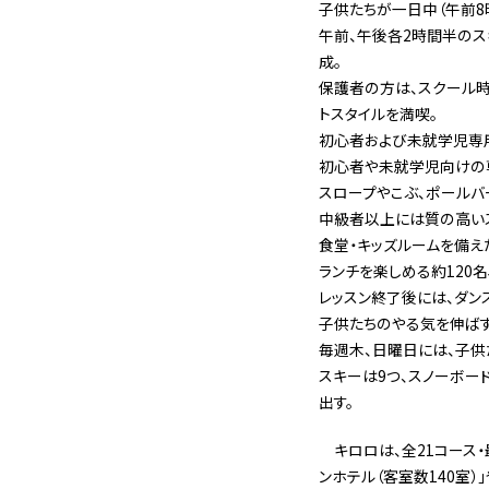
子供たちが一日中（午前8
午前、午後各2時間半のス
成。
保護者の方は、スクール時
トスタイルを満喫。
初心者および未就学児専用
初心者や未就学児向けの専
スロープやこぶ、ポールバ
中級者以上には質の高いス
食堂・キッズルームを備え
ランチを楽しめる約120
レッスン終了後には、ダン
子供たちのやる気を伸ばす
毎週木、日曜日には、子供
スキーは9つ、スノーボー
出す。
キロロは、全21コース・
ンホテル（客室数140室