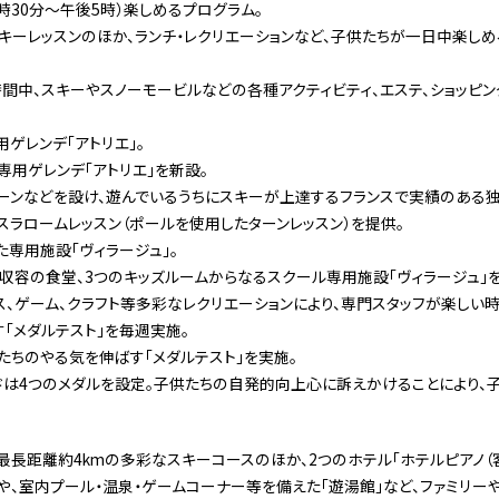
時30分〜午後5時）楽しめるプログラム。
キーレッスンのほか、ランチ・レクリエーションなど、子供たちが一日中楽し
間中、スキーやスノーモービルなどの各種アクティビティ、エステ、ショッピン
ゲレンデ「アトリエ」。
用ゲレンデ「アトリエ」を新設。
ーンなどを設け、遊んでいるうちにスキーが上達するフランスで実績のある
ラロームレッスン（ポールを使用したターンレッスン）を提供。
た専用施設「ヴィラージュ」。
名収容の食堂、3つのキッズルームからなるスクール専用施設「ヴィラージュ」
ス、ゲーム、クラフト等多彩なレクリエーションにより、専門スタッフが楽しい時
「メダルテスト」を毎週実施。
たちのやる気を伸ばす「メダルテスト」を実施。
ドは4つのメダルを設定。子供たちの自発的向上心に訴えかけることにより、
最長距離約4kmの多彩なスキーコースのほか、2つのホテル「ホテルピアノ（客
）」や、室内プール・温泉・ゲームコーナー等を備えた「遊湯館」など、ファミリ