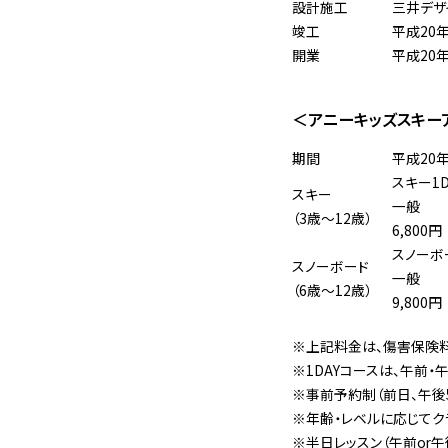
設計施工
三井デザ
竣工
平成20年
開業
平成20年
＜アニーキッズスキー
期間
平成20
スキー1
スキー
一般
（3歳〜12歳）
6,800円
スノーボ
スノーボード
一般
（6歳〜12歳）
9,800円
※上記料金は、傷害保険料
※1DAYコースは、午前・
※事前予約制（前日、午後
※年齢・レベルに応じてク
※半日レッスン（午前or