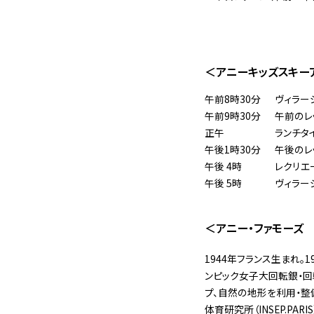
＜アニーキッズスキー
午前8時30分
ヴィラー
午前9時30分
午前のレ
正午
ランチタ
午後1時30分
午後のレ
午後 4時
レクリエ
午後 5時
ヴィラー
＜アニー・ファモーズ
1944年フランス生まれ。
ンピック女子大回転銀・回転
プ、自然の地形を利用・整
体育研究所（INSEP.P