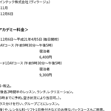
インテック株式会社（ヴィラージュ）
11月
12月6日
アカデミー料金＞
年12月6日〜平成21年4月5日（毎日開校）
DAYコース（午前9時30分〜午後5時）
宿泊者
6,400円
ード1DAYコース（午前9時30分〜午後5時）
宿泊者
9,300円
・税込。
午後各2時間半のレッスン、ランチ、レクリエーション。
5時までに予約。空き状況により当日可。）。
ラス分けを行い、グループごとにレッスン。
午後）や、レンタル料・リフト1日券付きなどのお得なパックコースもご用意。