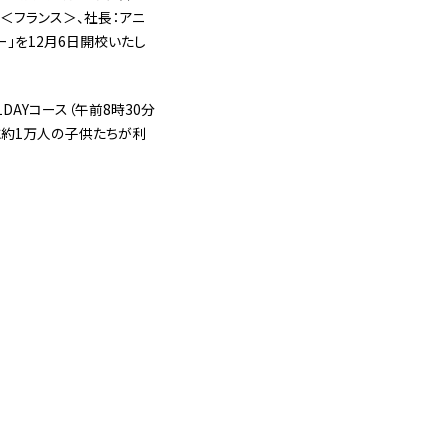
ア＜フランス＞、社長：アニ
」を12月6日開校いたし
AYコース（午前8時30分
に約1万人の子供たちが利