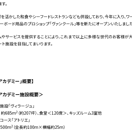
す。
活かした和食やシーフードレストランなども併設しており、今年に入り、ワー
ノーボード用品のプロショップ「ヴァンクール」等を新たにオープンいたしました
やサービスを提供することにより、これまで以上に多様な世代のお客様が大
ト施設を目指してまいります。
アカデミー」概要】
アカデミー施設概要＞
施設「ヴィラージュ」
2
約685m
（約207坪）、食堂＜120席＞、キッズルーム3室他
コース「アトリエ」
2
,500m
（全長約100m×横幅約25m）