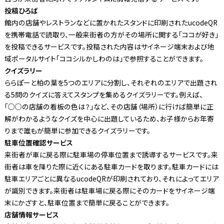
投稿ひろば
館内の店舗やレストランなどに置かれたスタンドに印刷されたucodeQR
を携帯電話で読取り、一般来街者の方がその場所に関する「ココが好き」
を投稿できるサービスです。投稿された内容はサイネージ端末および地
域ポータルサイト「ココシルかしわのは」で参照することができます。
クイズラリー
ららぽーと柏の葉を5つのエリアに分割し、それぞれのエリアで出題され
る5問のクイズに答えてスタンプを集めるクイズラリーです。例えば、
「○○の店舗の看板の色は？」など、その店舗（場所）に行けば簡単に正
解がわかるようなクイズを中心に出題しているため、お子様からお年寄
りまで誰もが簡単に参加できるクイズラリーです。
駐車位置確認サービス
来街者が車に戻る際に駐車場の停車位置まで誘導するサービスです。来
街者は車を降りた際に近くにある駐車カードを取ります。駐車カードには
駐車エリアごとに異なるucodeQRが印刷されており、それによってエリア
が識別できます。来街者は駐車場に戻る際にそのカードをサイネージ端
末にかざすと、駐車位置まで簡単に戻ることができます。
店舗情報サービス