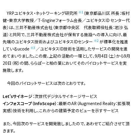
※1
YRPユビキタス・ネットワーキング研究所
（東京都品川区 所長：坂村
健・東京大学教授／T-Engineフォーラム会長／ユビキタスID センター代
表）は、三井不動産株式会社（東京都中央区 代表取締役社長：岩沙 弘
道）と共同で、三井不動産株式会社が保有する施設への導入に向け、最
※2
先端のユビキタス技術およびユビキタスIDセンター
が標準化を推進
※3
しているucode
／ユビキタスID技術を活用したサービスの開発を進
めてまいりました。この度、上記の活動の一環として、9月4日（土）から9月
20日（祝）の間、ららぽーと柏の葉においてそのパイロットサービスを実
施致します。
今回のパイロットサービスは次のとおりです。
Let'sサイネージ
：次世代デジタルサイネージサービス
インフォスコープ（InfoScope）
：最新のAR（Augmented Reality：拡張現
実感）技術を利用し、これからの建築予定のビューを示すサービス
また、今回次のサービスを開発致しましたので、あわせてご紹介させて頂
きます。