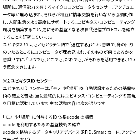
場所に、通信能力を有するマイクロコンピュータやセンサー、アクチュエ
ータ等が埋め込まれ、それらが相互に情報交換を行いながら協調動作
し、人間生活をより高度にサポートする、ユビキタス・コンピューティング
環境を構築すること、更にその基盤となる次世代通信プロトコルを確立
することを研究しています。
ユビキタスとは、もともとラテン語で「遍在する」という意味で、身の回り
のいたるところにコンピュータが埋め込まれ、そのものが何であるかを
意識せずに、「いつでも、どこでも、だれでも」がそれらを活用できる、とい
う概念をさします。
※2 ユビキタスID センター
ユビキタスID センターは、「モノ」や「場所」を自動認識するための基盤技
術の確立と普及、更に最終的にはユビキタス・コンピューティングの実現
を目標に活動しています。主な活動内容は次の通りです。
「モノ」や「場所」に付与するID 体系ucode の構築
ucode を利用するための基盤技術の確立
ucodeを格納するデータキャリアデバイス（RFID、Smart カード、アクティ
ブチップ、など）