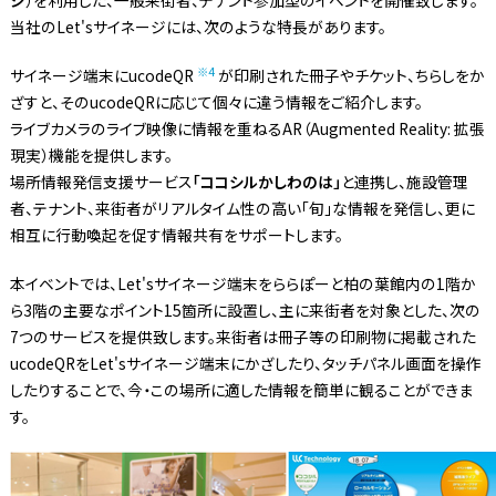
当社のLet'sサイネージには、次のような特長があります。
※4
サイネージ端末にucodeQR
が印刷された冊子やチケット、ちらしをか
ざすと、そのucodeQRに応じて個々に違う情報をご紹介します。
ライブカメラのライブ映像に情報を重ねるAR（Augmented Reality: 拡張
現実）機能を提供します。
場所情報発信支援サービス
「ココシルかしわのは」
と連携し、施設管理
者、テナント、来街者がリアルタイム性の高い「旬」な情報を発信し、更に
相互に行動喚起を促す情報共有をサポートします。
本イベントでは、Let'sサイネージ端末をららぽーと柏の葉館内の1階か
ら3階の主要なポイント15箇所に設置し、主に来街者を対象とした、次の
7つのサービスを提供致します。来街者は冊子等の印刷物に掲載された
ucodeQRをLet'sサイネージ端末にかざしたり、タッチパネル画面を操作
したりすることで、今・この場所に適した情報を簡単に観ることができま
す。