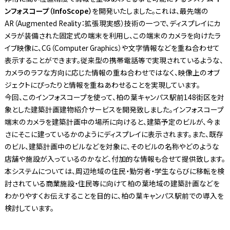
ンフォスコープ（InfoScope）
を開発いたしました。これは、最先端の
AR（Augmented Reality：拡張現実感）技術の一つで、ディスプレイにカ
メラが装備された固定式の端末を利用し、この端末のカメラを向けたラ
イブ映像に、CG（Computer Graphics）や文字情報などを重ね合わせて
表示することができます。従来型の携帯電話等で実現されているような、
カメラのラフな方向に応じた情報の重ね合わせではなく、映像上のオブ
ジェクトにぴったりと情報を重ねあわせることを実現しています。
今回、このインフォスコープを使って、柏の葉キャンパス駅前148街区を対
象とした建築計画建物紹介サービスを開発致しました。インフォスコープ
端末のカメラを建築計画中の場所に向けると、建築予定のビルが、今ま
さにそこに建っているかのようにディスプレイに表示されます。また、既存
のビル、建築計画中のビルなどを対象に、そのビルの名称やどのような
店舗や施設が入っているのかなど、付加的な情報も合せて提供致します。
本システムについては、周辺地域の住民・勤労者・学生ならびに移転を検
討されている商業施設・住民等に向けて柏の葉地域の建築計画などを
わかりやすくお伝えすることを目的に、柏の葉キャンパス駅前での導入を
検討しています。