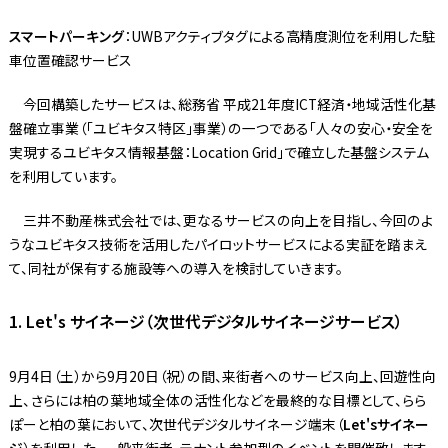
スマートパーキング
：UWBアクティブタグによる高精度測位を利用した駐
車位置確認サービス
今回構築したサービスは、総務省 平成21年度ICT経済・地域活性化基
盤確立事業（「ユビキタス特区」事業）の一つである「人々の安心・安全を
実現するユビキタス情報基盤：Location Grid」で確立した基盤システム
を利用しています。
三井不動産株式会社では、更なるサービスの向上を目指し、今回のよ
うなユビキタス技術を活用したパイロットサービスによる実証を踏まえ
て、同社が保有する施設等への導入を検討していきます。
1. Let's サイネージ（次世代デジタルサイネージサービス）
9月4日（土）から9月20日（祝）の間、来街者へのサービス向上、回遊性向
上、さらには柏の葉地域全体の活性化などを最終的な目標として、らら
ぽーと柏の葉において、次世代デジタルサイネージ端末（
Let'sサイネー
ジ
）を利用した、一般来街者、テナント参加型のイベントを開催致します。