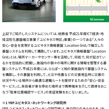
上記でご紹介したシステムについては、総務省 平成21年度ICT経済・地
域活性化基盤確立事業（「ユビキタス特区」事業）の一つである「人々の
安心・安全を実現するユビキタス情報基盤：Location Grid」で確立した
基盤システムを利用して構築しています。ユビキタス情報基盤「Location
Grid」とは、場所マーカーやセンサー等を活用して、何処で、何が起きてい
るかを包括的に把握し、施設内の個々の場所に関する情報を管理する基
盤システムで、平成21年度には、ららぽーと柏の葉施設内で基盤システム
を構築し、その基盤を利用して、火災や地震などの災害発生時に災害の
状況や今いる場所から最適な避難ルートを提供するための「安心・安全
サービス」と、来街者が車を停めた場所まで携帯端末を介して誘導をおこ
なう「駐車位置確認サービス」の実証実験をおこないました。
※1 YRPユビキタス・ネットワーキング研究所
YRP ユビキタス・ネットワーキング研究所は、身の回りのあらゆるモノや