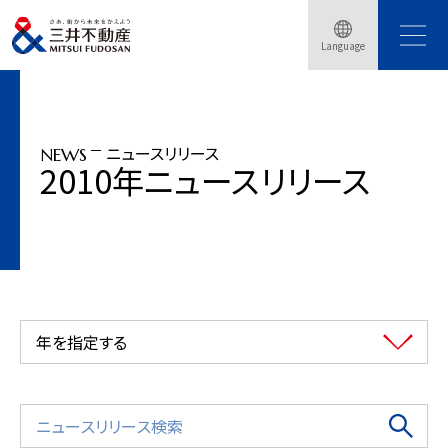
トップページ
ニュースリリース
2010年
Language
「三井ショッピングパーク ららぽーと柏の葉」最先端ユビキタス技術を活用・・・
ニュースリリース
NEWS
2010年ニュースリリース
年を指定する