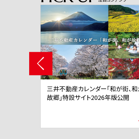
和が街、和が
三井不動産 TVCMシリーズ「三井
年版公開
ずちゃん」「スーパープレイ」篇 6
11日から全国で放映開始