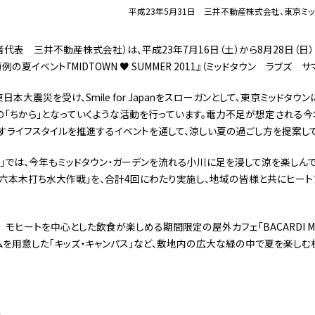
平成23年5月31日 三井不動産株式会社、東京ミ
代表 三井不動産株式会社）は、平成23年7月16日（土）から8月28日（日
夏イベント『MIDTOWN ♥ SUMMER 2011』（ミッドタウン ラブズ 
本大震災を受け、Smile for Japanをスローガンとして、東京ミッドタウ
興の「ちから」となっていくような活動を行っています。電力不足が想定される今
すライフスタイルを推進するイベントを通して、涼しい夏の過ごし方を提案して
ZU」では、今年もミッドタウン・ガーデンを流れる小川に足を浸して涼を楽しん
六本木打ち水大作戦」を、合計4回にわたり実施し、地域の皆様と共にヒート
ヒートを中心とした飲食が楽しめる期間限定の屋外カフェ「BACARDI MIDP
を用意した「キッズ・キャンパス」など、敷地内の広大な緑の中で夏を楽しむ