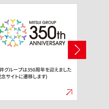
井不動産サステナブルSTORY
「EMA WIS
ol.26 捨てない選択が、世界とつな
製絵馬の列
る 商業施設から広がる参加型サス
ナビリティ