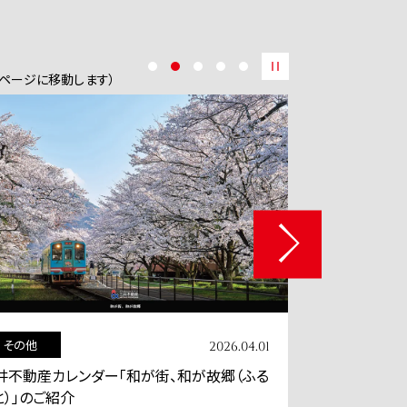
okページに移動します）
その他
イベント
2026.03.26
く人の交流を広げる「&BIZ」
舟運プロジェクト『