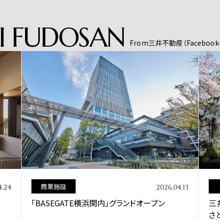
I
FUDOSAN
From三井不動産（Facebo
その他
4.13
2026.04.01
三井不動産カレンダー「和が街、和が故郷（ふる
働
さと）」のご紹介