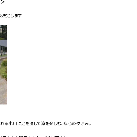
プ＞
後決定します
流れる小川に足を浸して涼を楽しむ、都心の夕涼み。