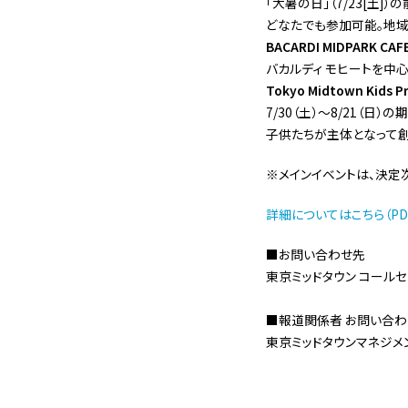
「大暑の日」（7/23[土
どなたでも参加可能。地域
BACARDI MIDPARK
バカルディ モヒートを中
Tokyo Midtown Ki
7/30（土）〜8/21（日
子供たちが主体となって創
※メインイベントは、決定次第
詳細についてはこちら（PDF:
■お問い合わせ先
東京ミッドタウン コールセンタ
■報道関係者 お問い合わ
東京ミッドタウンマネジメント株式