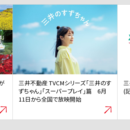
のす
三井グループは350周年を迎えました
三
月
(記念サイトに遷移します)
V
が
テ