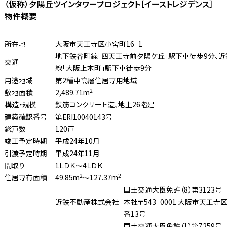
（仮称）夕陽丘ツインタワープロジェクト［イーストレジデンス］
物件概要
所在地
大阪市天王寺区小宮町16−1
地下鉄谷町線「四天王寺前夕陽ケ丘」駅下車徒歩9分、近
交通
線「大阪上本町」駅下車徒歩9分
用途地域
第2種中高層住居専用地域
2
敷地面積
2,489.71m
構造・規模
鉄筋コンクリート造、地上26階建
建築確認番号
第ERI10040143号
総戸数
120戸
竣工予定時期
平成24年10月
引渡予定時期
平成24年11月
間取り
1ＬＤＫ〜4ＬＤＫ
2
2
住居専有面積
49.85m
〜127.37m
国土交通大臣免許（8）第3123号
近鉄不動産株式会社
本社〒543−0001 大阪市天王寺
番13号
国土交通大臣免許（1）第7259号