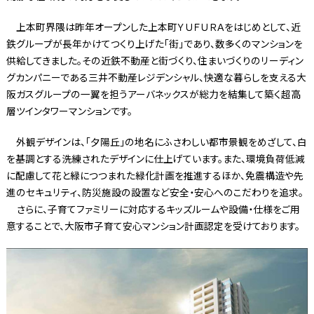
上本町界隈は昨年オープンした上本町ＹＵＦＵＲＡをはじめとして、近
鉄グループが長年かけてつくり上げた「街」であり、数多くのマンションを
供給してきました。その近鉄不動産と街づくり、住まいづくりのリーディン
グカンパニーである三井不動産レジデンシャル、快適な暮らしを支える大
阪ガスグループの一翼を担うアーバネックスが総力を結集して築く超高
層ツインタワーマンションです。
外観デザインは、「夕陽丘」の地名にふさわしい都市景観をめざして、白
を基調とする洗練されたデザインに仕上げています。また、環境負荷低減
に配慮して花と緑につつまれた緑化計画を推進するほか、免震構造や先
進のセキュリティ、防災施設の設置など安全・安心へのこだわりを追求。
さらに、子育てファミリーに対応するキッズルームや設備・仕様をご用
意することで、大阪市子育て安心マンション計画認定を受けております。