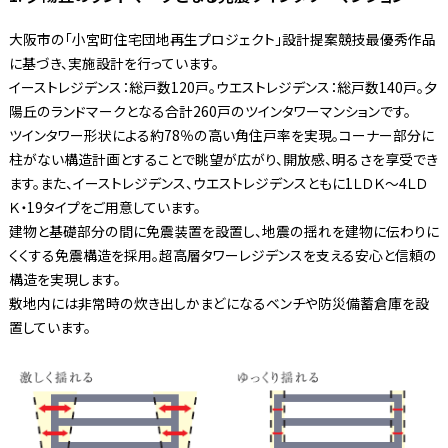
大阪市の「小宮町住宅団地再生プロジェクト」設計提案競技最優秀作品
に基づき、実施設計を行っています。
イーストレジデンス：総戸数120戸。ウエストレジデンス：総戸数140戸。夕
陽丘のランドマークとなる合計260戸のツインタワーマンションです。
ツインタワー形状による約78％の高い角住戸率を実現。コーナー部分に
柱がない構造計画とすることで眺望が広がり、開放感、明るさを享受でき
ます。また、イーストレジデンス、ウエストレジデンスともに1ＬＤＫ〜4ＬＤ
Ｋ・19タイプをご用意しています。
建物と基礎部分の間に免震装置を設置し、地震の揺れを建物に伝わりに
くくする免震構造を採用。超高層タワーレジデンスを支える安心と信頼の
構造を実現します。
敷地内には非常時の炊き出しかまどになるベンチや防災備蓄倉庫を設
置しています。