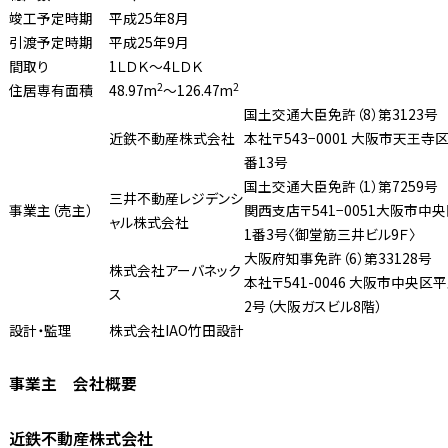
竣工予定時期
平成25年8月
引渡予定時期
平成25年9月
間取り
1ＬＤＫ〜4ＬＤＫ
2
2
住居専有面積
48.97m
〜126.47m
国土交通大臣免許（8）第3123号
近鉄不動産株式会社
本社〒543−0001 大阪市天王寺
番13号
国土交通大臣免許（1）第7259号
三井不動産レジデンシ
事業主（売主）
関西支店〒541−0051大阪市中
ャル株式会社
1番3号〈御堂筋三井ビル9Ｆ〉
大阪府知事免許（6）第33128号
株式会社アーバネック
本社〒541-0046 大阪市中央区
ス
2号（大阪ガスビル8階）
設計・監理
株式会社IAO竹田設計
事業主 会社概要
近鉄不動産株式会社