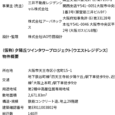
三井不動産レジデンシ
事業主（売主）
関西支店〒541−0051大阪市中
ャル株式会社
1番3号〈御堂筋三井ビル9Ｆ〉
大阪府知事免許（6）第33128号
株式会社アーバネック
本社〒541-0046 大阪市中央区
ス
2号（大阪ガスビル8階）
設計・監理
株式会社IAO竹田設計
（仮称）夕陽丘ツインタワープロジェクト［ウエストレジデンス］
物件概要
所在地
大阪市天王寺区小宮町15−1
地下鉄谷町線「四天王寺前夕陽ケ丘」駅下車徒歩9分、近
交通
線「大阪上本町」駅下車徒歩9分
用途地域
第2種中高層住居専用地域
2
敷地面積
2,671.83m
構造・規模
鉄筋コンクリート造、地上29階建
建築確認番号
第ERI11003802号
総戸数
140戸