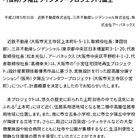
平成23年5月31日 近鉄不動産株式会社、三井不動産レジデンシャル株式会社、株
式会社アーバネックス
近鉄不動産（大阪市天王寺区上本町6−5−13、取締役社長：澤田悦
郎）、三井不動産レジデンシャル（東京都中央区日本橋室町3−1−20、代表
取締役社長：松本光弘）、アーバネックス（大阪市中央区平野町4−1−2、代
表取締役社長：髙橋幸夫）は、大阪市の「小宮住宅団地再生プロジェク
ト」設計提案競技最優秀作品に基づき、実施設計を行った超高層分譲マ
ンション「（仮称）夕陽丘ツインタワープロジェクト（大阪市天王寺区小宮
町）」について、計画概要を決定しましたのでお知らせいたします。
本プロジェクトは、悠久の歴史に彩られた上町台地の中でも活気にあ
ふれる「上本町」にほど近く、住居系用途地域となる第二種中高層住居専
用地域に位置します。また、南に市立五条小学校、北に市立夕陽丘中学校
が隣接する立地です。さらに、周辺には百貨店・シティホテルなどの大型
商業施設や総合病院とともに社寺や公園が集積するなど、生活利便性と
閑静な住環境の両方を享受していただくことができます。