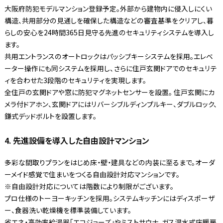
大阪府防犯モデルマンション登録予定。外部から建物内に侵入しにくい
構造、共用部分の見通しを確保した構造などの審査基準をクリアし、暮
らしの安心を24時間365日見守る先進のセキュリティシステムを導入し
ます。
共用エントランスのオートロックはパッシブキーシステムを採用。エレベ
ーター操作にも同システムを採用し、さらに住戸玄関ドアでのセキュリテ
ィを合わせた3段階のセキュリティを実現します。
全住戸の玄関ドアや窓に防犯マグネットセンサーを設置。 住戸玄関にカ
メラ付ドアホン、玄関ドアにはリバーシブルディンプルキー、ダブルロック、
鎌式デッドボルトを設置します。
4. 先進設備を導入した自由設計マンション
多彩な間取りプランをはじめ床・壁・建具などの内装に至るまで。オーダ
ーメイド感覚で住まいをつくる自由設計対応マンションです。
※自由設計対応については階数により制限がございます。
プロ仕様のトーヨーキッチンを採用。システムキッチンにはディスポーザ
ー、食器洗い乾燥機を標準装備しています。
省エネ・高効率給湯器「エコジョーズ」やミストサウナ、ガス温水式床暖房