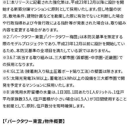
※1：本リリースに記載された強化策は、平成23年12月以降に設計を開
始する新築分譲マンションに原則として採用いたします。但し地盤の状
況、敷地条件、建物計画などを勘案した際に有効でないと判断した場合
や行政指導および今後行政による指針等が発表された場合は、取り組み
内容を変更する場合があります。
※2：「パークタワー東雲」「パークタワー梅田」は本防災基準を策定する
際のモデルプロジェクトであり、平成23年12月以前に設計を開始してい
るため、本防災基準の全項目を満たしている訳ではありません。
※3.6.7：該当する取り組みは、三大都市圏（首都圏・中京圏・近畿圏）で
の採用となります。
※4：GL工法（接着剤入り粘土圧着ボード貼り工法）の壁面は除きます。
※5：太陽光発電3ｋW以上、蓄電池1ｋWh以上の設備を三大都市圏で開
発を予定するマンションに採用いたします。
※8：非常用水貯留槽の水量は、1日3回、1回あたり1人6リットル、1住戸
平均家族数3.5人（住戸面積が小さい場合は1.5人）が3日間使用すること
を前提として、原則、住戸数分を常時確保します。
【「パークタワー東雲」物件概要】