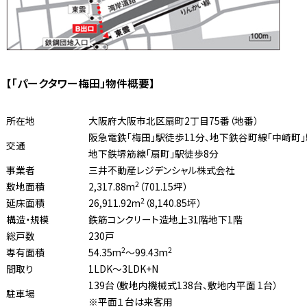
【「パークタワー梅田」物件概要】
所在地
大阪府大阪市北区扇町2丁目75番（地番）
阪急電鉄「梅田」駅徒歩11分、地下鉄谷町線「中崎町」
交通
地下鉄堺筋線「扇町」駅徒歩8分
事業者
三井不動産レジデンシャル株式会社
2
敷地面積
2,317.88m
（701.15坪）
2
延床面積
26,911.92m
（8,140.85坪）
構造・規模
鉄筋コンクリート造地上31階地下1階
総戸数
230戸
2
2
専有面積
54.35m
〜99.43m
間取り
1LDK〜3LDK+N
139台（敷地内機械式138台、敷地内平面 1台）
駐車場
※平面１台は来客用