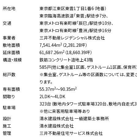
所在地
東京都江東区東雲1丁目1番6（地番）
東京臨海高速鉄道「東雲」駅徒歩7分、
交通
東京メトロ有楽町線「辰巳」駅徒歩10分、
東京メトロ有楽町線「豊洲」駅徒歩16分
事業者
三井不動産レジデンシャル株式会社
2
敷地面積
7,541.44m
（2,281.28坪）
2
延床面積
61,687.26m
（18,660.39坪）
構造・規模
鉄筋コンクリート造地上43階
585戸(他に集会室1区画、ゲストルーム1区画、保育所
総戸数
※集会室、ゲストルーム等の区画数については、変更
ります。
2
2
専有面積
55.37m
〜90.35m
間取り
2LDK〜4LDK
323台（敷地内タワー式駐車場320台、敷地内自走式3
駐車場
※他に来客用駐車場等あり
設計
清水建設株式会社 一級建築士事務所
施工
清水建設株式会社
管理
三井不動産住宅サービス株式会社