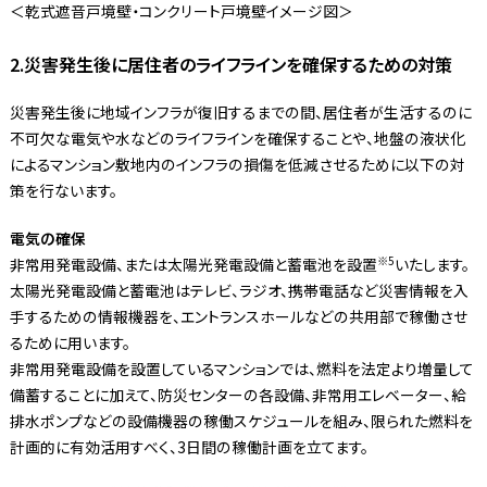
＜乾式遮音戸境壁・コンクリート戸境壁イメージ図＞
2.災害発生後に居住者のライフラインを確保するための対策
災害発生後に地域インフラが復旧するまでの間、居住者が生活するのに
不可欠な電気や水などのライフラインを確保することや、地盤の液状化
によるマンション敷地内のインフラの損傷を低減させるために以下の対
策を行ないます。
電気の確保
※5
非常用発電設備、または太陽光発電設備と蓄電池を設置
いたします。
太陽光発電設備と蓄電池はテレビ、ラジオ、携帯電話など災害情報を入
手するための情報機器を、エントランスホールなどの共用部で稼働させ
るために用います。
非常用発電設備を設置しているマンションでは、燃料を法定より増量して
備蓄することに加えて、防災センターの各設備、非常用エレベーター、給
排水ポンプなどの設備機器の稼働スケジュールを組み、限られた燃料を
計画的に有効活用すべく、3日間の稼働計画を立てます。