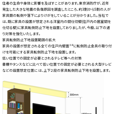
住者の生命や身体に影響を及ぼすことがあります。東京消防庁が、近年
発生した大きな地震の負傷原因を調査したところ、約3割から5割の人が
家具類の転倒や落下によりけがをしていることが分かりました。当社で
は、既に家具の設置が想定される洋室内の間仕切壁(住戸内の居室間を
仕切る壁)に家具転倒防止下地を設置しておりましたが、今般、以下の通
り対策を強化いたします。
家具転倒防止下地設置範囲の拡大
※4
家具の設置が想定される全ての住戸内壁面
に転倒防止金具の取り付
けを可能にする家具転倒防止下地を設置します。
低い位置での固定が必要とされるテレビ等への対策
書棚やタンスなどに比べて低い位置での固定が必要とされる大型テレビ
などの設置想定位置に は、上下２段の家具転倒防止下地を設置します。