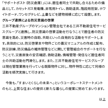
「サポートポスト（防災倉庫）」には、居住者同士で共助し合えるための備
品として、カセットガス発電機、非常用トイレ、救助道具、階段用担架、ホワ
イトボード、ワンセグテレビ、土嚢などを建物規模に応じて設置します。
グループ連携による防災意識の啓蒙
三井不動産グループのマンション管理会社である三井不動産住宅サービ
スグループと連携し、防災意識の啓蒙活動を行なうことで居住者の防災
意識を高め、災害時の自助、共助といった自発的な活動をサポートしま
す。具体的には、防災啓蒙本や物件ごとの震災マニュアルの作成と配布、
防災訓練、防災備品の維持管理などに関して管理組合のサポートを行な
うことで、災害直後の安否確認、救助活動、情報管理・発信など居住者同
士の共助活動を円滑化します。 また、三井不動産住宅サービスグループ
は現在管理業務を行っている既築物件に対し、物件特性に応じて同様の
活動を順次実施して行きます。
今後も、「すまいとくらしの未来へ」というコーポレートステートメント
のもと、上質な住まいの提供と新たな暮らしの提案に努めてまいります。
以上