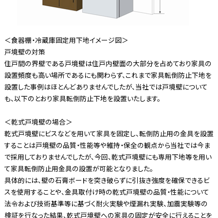
＜食器棚・冷蔵庫固定用下地イメージ図＞
戸境壁の対策
住戸間の界壁である戸境壁は住戸内壁面の大部分を占めており家具の
設置頻度も高い場所であるにも関わらず、これまで家具転倒防止下地を
設置した事例はほとんどありませんでしたが、当社では戸境壁について
も、以下のとおり家具転倒防止下地を設置いたします。
＜乾式戸境壁の場合＞
乾式戸境壁にビスなどを用いて家具を固定し、転倒防止用の金具を設置
することは戸境壁の品質・性能等や維持・保全の観点から当社では今ま
で採用しておりませんでしたが、今回、乾式戸境壁にも専用下地等を用い
て家具転倒防止用金具の設置が可能となりました。
具体的には、壁の石膏ボードを突き破らずに引抜き強度を確保できるビ
スを使用することや、金具取付け時の乾式戸境壁の品質・性能について
法令および技術基準等に基づく耐火実験や煙漏れ実験、加震実験等の
検証を行なった結果、乾式戸境壁への家具の固定が安全に行えることを