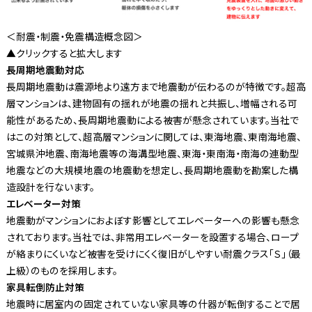
＜耐震・制震・免震構造概念図＞
▲クリックすると拡大します
長周期地震動対応
長周期地震動は震源地より遠方まで地震動が伝わるのが特徴です。超高
層マンションは、建物固有の揺れが地震の揺れと共振し、増幅される可
能性があるため、長周期地震動による被害が懸念されています。当社で
はこの対策として、超高層マンションに関しては、東海地震、東南海地震、
宮城県沖地震、南海地震等の海溝型地震、東海・東南海・南海の連動型
地震などの大規模地震の地震動を想定し、長周期地震動を勘案した構
造設計を行ないます。
エレベーター対策
地震動がマンションにおよぼす影響としてエレベーターへの影響も懸念
されております。当社では、非常用エレベーターを設置する場合、ロープ
が絡まりにくいなど被害を受けにくく復旧がしやすい耐震クラス「Ｓ」（最
上級）のものを採用します。
家具転倒防止対策
地震時に居室内の固定されていない家具等の什器が転倒することで居