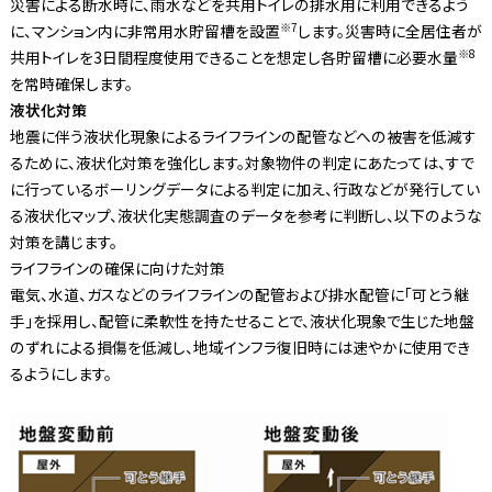
災害による断水時に、雨水などを共用トイレの排水用に利用できるよう
※7
に、マンション内に非常用水貯留槽を設置
します。災害時に全居住者が
※8
共用トイレを3日間程度使用できることを想定し各貯留槽に必要水量
を常時確保します。
液状化対策
地震に伴う液状化現象によるライフラインの配管などへの被害を低減す
るために、液状化対策を強化します。対象物件の判定にあたっては、すで
に行っているボーリングデータによる判定に加え、行政などが発行してい
る液状化マップ、液状化実態調査のデータを参考に判断し、以下のような
対策を講じます。
ライフラインの確保に向けた対策
電気、水道、ガスなどのライフラインの配管および排水配管に「可とう継
手」を採用し、配管に柔軟性を持たせることで、液状化現象で生じた地盤
のずれによる損傷を低減し、地域インフラ復旧時には速やかに使用でき
るようにします。