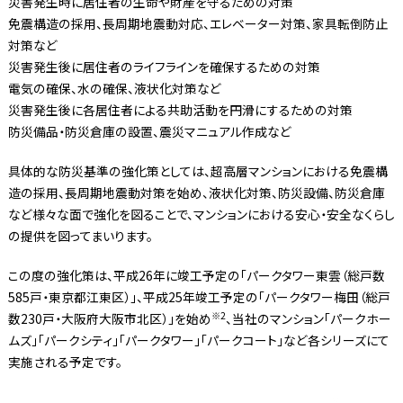
災害発生時に居住者の生命や財産を守るための対策
免震構造の採用、長周期地震動対応、エレベーター対策、家具転倒防止
対策など
災害発生後に居住者のライフラインを確保するための対策
電気の確保、水の確保、液状化対策など
災害発生後に各居住者による共助活動を円滑にするための対策
防災備品・防災倉庫の設置、震災マニュアル作成など
具体的な防災基準の強化策としては、超高層マンションにおける免震構
造の採用、長周期地震動対策を始め、液状化対策、防災設備、防災倉庫
など様々な面で強化を図ることで、マンションにおける安心・安全なくらし
の提供を図ってまいります。
この度の強化策は、平成26年に竣工予定の「パークタワー東雲（総戸数
585戸・東京都江東区）」、平成25年竣工予定の「パークタワー梅田（総戸
※2
数230戸・大阪府大阪市北区）」を始め
、当社のマンション「パークホー
ムズ」「パークシティ」「パークタワー」「パークコート」など各シリーズにて
実施される予定です。