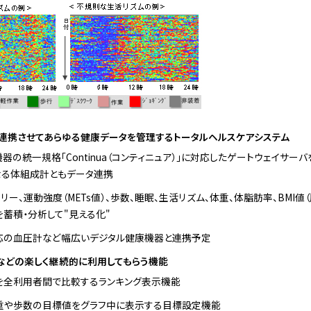
連携させてあらゆる健康データを管理するトータルヘルスケアシステム
器の統一規格「Continua（コンティニュア）」に対応したゲートウェイサー
なる体組成計ともデータ連携
ー、運動強度（METs値）、歩数、睡眠、生活リズム、体重、体脂肪率、BMI値
蓄積・分析して"見える化"
ua対応の血圧計など幅広いデジタル健康機器と連携予定
などの楽しく継続的に利用してもらう機能
を全利用者間で比較するランキング表示機能
重や歩数の目標値をグラフ中に表示する目標設定機能