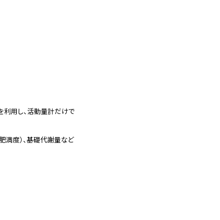
バを利用し、活動量計だけで
（肥満度）、基礎代謝量など