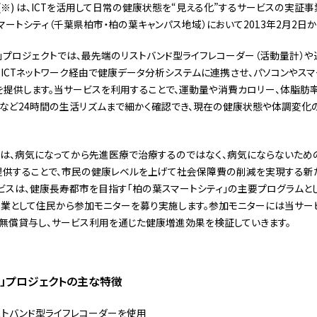
(※) は、ICTを活用して日常の健康状態を“見える化”するサービスの実証事
マートシティ（千葉県柏市・柏の葉キャンパス地域）において2013年2月2日か
」プロジェクトでは、最先端のリストバンド型ライフレコーダー（活動量計）
ICTネットワーク経由で健康データ分析システムに連携させ、パソコンやス
を提供します。当サービスを利用することで、運動量や消費カロリー、体脂肪
容など24時間の生活リズムまで細かく確認でき、現在の健康状態や体調変化
」は、病気になってから先進医療で治療するのではなく、病気にならないた
提供することで、市民の健康レベルを上げて社会保障費の削減を実現する新
ビスは、健康長寿都市を目指す「柏の葉スマートシティ」の主要プログラムと
事業として住民から参加モニターを募り実施します。参加モニターには当サー
無償貸与し、サービス利用を通じた健康増進効果を検証していきます。
ス」プロジェクトの主な特徴
ストバンド型ライフレコーダーを使用