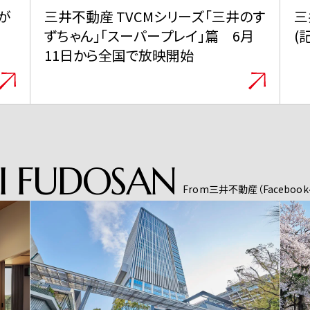
のす
三井グループは350周年を迎えました
三
月
(記念サイトに遷移します)
V
I
FUDOSAN
From三井不動産（Facebo