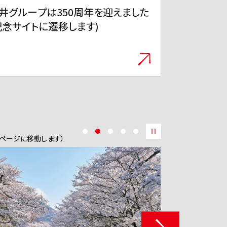
井不動産サステナブルSTORY
「EMA WI
ol.26 捨てない選択が、世界とつな
製絵馬の列
がる 商業施設から広がる参加型サス
テナビリティ
okページに移動します）