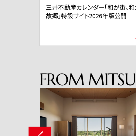
和が街、和が
三井不動産 TVCMシリーズ「三井
年版公開
ずちゃん」「スーパープレイ」篇 6
11日から全国で放映開始
FROM
MITSU