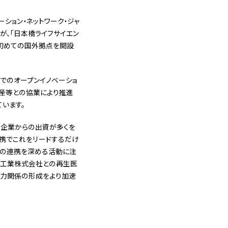
ーション・ネットワーク・ジャ
ゴが、「日本橋ライフサイエン
て初めての国外拠点を開設
域でのオープンイノベーショ
動産等との協業により推進
います。
ス企業からの出資が多くを
連携でこれをリードするだけ
学の連携を深める活動に注
品工業株式会社との再生医
協力関係の形成をより加速