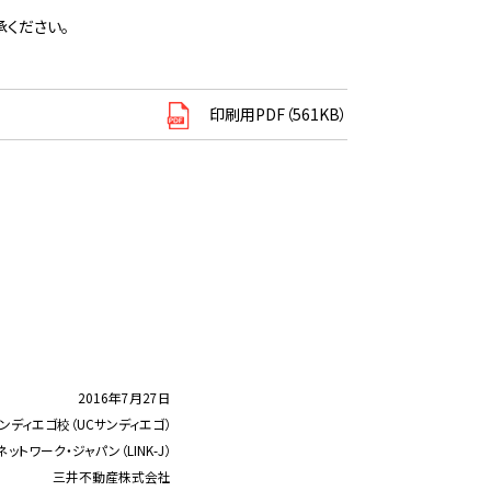
ください。
印刷用PDF（561KB）
2016年7月27日
ンディエゴ校（UCサンディエゴ）
トワーク・ジャパン（LINK-J）
三井不動産株式会社