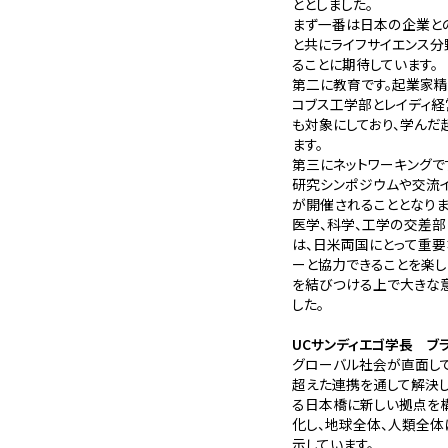
ととしました。
まず一番は日本の企業と
と共にライフサイエンス
ることに期待しています。
第二に教育です。起業家精
コブス工学部とレイディ
も対象にしており、学んだ
ます。
第三にネットワーキングで
研究シンポジウムや交流イ
が開催されることとなりま
医学、科学、工学の交差
は、日米両国にとって重要
ーと協力できることを楽し
を結びつける上で大きな意
した。
UCサンディエゴ学長 ブラ
グローバル社会が直面して
超えた連携を通して解決し
る日本橋に新しい拠点を構
化し、地球全体、人類全
示しています。