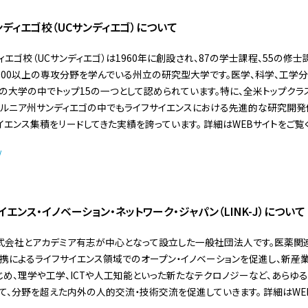
ディエゴ校（UCサンディエゴ）について
エゴ校（UCサンディエゴ）は1960年に創設され、87の学士課程、55の修士
100以上の専攻分野を学んでいる州立の研究型大学です。医学、科学、工学
の大学の中でトップ15の一つとして認められています。特に、全米トップクラ
ォルニア州サンディエゴの中でもライフサイエンスにおける先進的な研究開発
イエンス集積をリードしてきた実績を誇っています。 詳細はWEBサイトをご覧
/
エンス・イノベーション・ネットワーク・ジャパン（LINK-J）について
産株式会社とアカデミア有志が中心となって設立した一般社団法人です。医薬
携によるライフサイエンス領域でのオープン・イノベーションを促進し、新産
じめ、理学や工学、ICTや人工知能といった新たなテクロノジーなど、あらゆ
て、分野を超えた内外の人的交流・技術交流を促進していきます。 詳細はWE