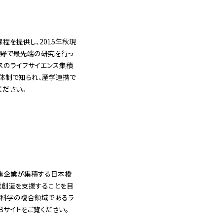
課程を提供し、2015年秋現
分野で最先端の研究を行っ
スのライフサイエンス集積
体制で知られ、産学連携で
ください。
関連企業が集積する日本橋
業創造を支援することを目
る科学の複合領域であるラ
Bサイトをご覧ください。