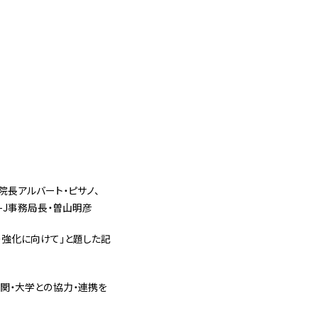
院長アルバート・ピサノ、
-J事務局長・曽山明彦
の強化に向けて」と題した記
機関・大学との協力・連携を