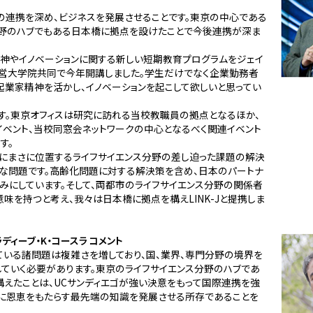
の連携を深め、ビジネスを発展させることです。東京の中心である
分野のハブでもある日本橋に拠点を設けたことで今後連携が深ま
神やイノベーションに関する新しい短期教育プログラムをジェイ
経営大学院共同で今年開講しました。学生だけでなく企業勤務者
起業家精神を活かし、イノベーションを起こして欲しいと思ってい
す。東京オフィスは研究に訪れる当校教職員の拠点となるほか、
ベント、当校同窓会ネットワークの中心となるべく関連イベント
す。
部にまさに位置するライフサイエンス分野の差し迫った課題の解決
な問題です。高齢化問題に対する解決策を含め、日本のパートナ
みにしています。そして、両都市のライフサイエンス分野の関係者
味を持つと考え、我々は日本橋に拠点を構えLINK-Jと提携しま
ディーブ・K・コースラ コメント
いる諸問題は複雑さを増しており、国、業界、専門分野の境界を
ていく必要があります。東京のライフサイエンス分野のハブであ
えたことは、UCサンディエゴが強い決意をもって国際連携を強
体に恩恵をもたらす最先端の知識を発展させる所存であることを