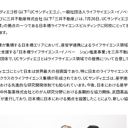
ィエゴ校（以下「UCサンディエゴ」）、一般社団法人ライフサイエンス・イノベ
）ならびに三井不動産株式会社（以下「三井不動産」）は、7月26日、UCサンディエ
業」の拠点の一つである日本橋ライフサイエンスビルディングに同校にとっ
ます。
連企業が集積する日本橋エリアにおいて、産官学連携によるライフサイエンス領
支援する「日本橋ライフサイエンス・イノベー ション推進事業」を三井不
団体で、UCサンディエゴとはライフサイエンス領域での提携について合意して
ディエゴにとって日本は世界最大の投資国であり、特に日本のライフサイエン
プクラスのライフサイエンス集積が形成されており、UCサンディエゴは、産学
における先進的な研究開発体制でも知られています。今後、日本における産
に、中外製薬株式会社とのがん研究分野における長期的な協力関係、武田薬
が進行しており、日本橋に日本における拠点を設置したことにより、新しい