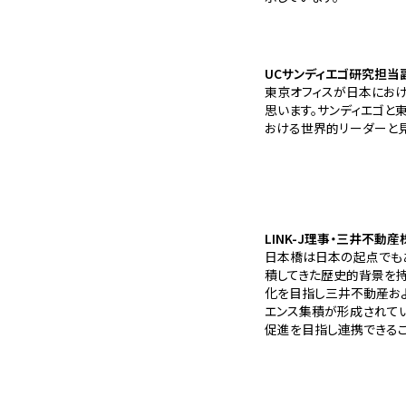
UCサンディエゴ研究担当副
東京オフィスが日本におけ
思います。サンディエゴと
おける世界的リーダーと見
LINK-J理事・三井不動
日本橋は日本の起点でもあ
積してきた歴史的背景を持
化を目指し三井不動産およ
エンス集積が形成されてい
促進を目指し連携できるこ