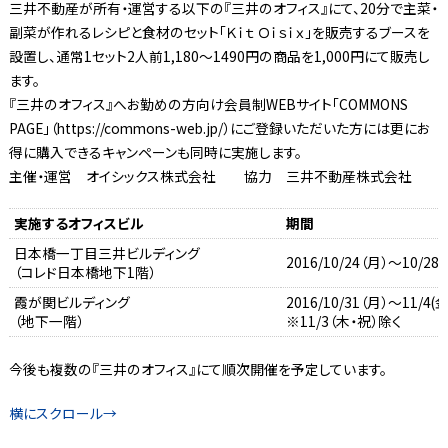
三井不動産が所有・運営する以下の『三井のオフィス』にて、20分で主菜・
副菜が作れるレシピと食材のセット「Ｋｉｔ Ｏｉｓｉｘ」を販売するブースを
設置し、通常1セット2人前1,180～1490円の商品を1,000円にて販売し
ます。
『三井のオフィス』へお勤めの方向け会員制WEBサイト「COMMONS
PAGE」（https://commons-web.jp/）にご登録いただいた方には更にお
得に購入できるキャンペーンも同時に実施します。
主催・運営 オイシックス株式会社 協力 三井不動産株式会社
実施するオフィスビル
期間
日本橋一丁目三井ビルディング
2016/10/24（月）～10/2
（コレド日本橋地下1階）
霞が関ビルディング
2016/10/31（月）～11/4(
（地下一階）
※11/3（木・祝）除く
今後も複数の『三井のオフィス』にて順次開催を予定しています。