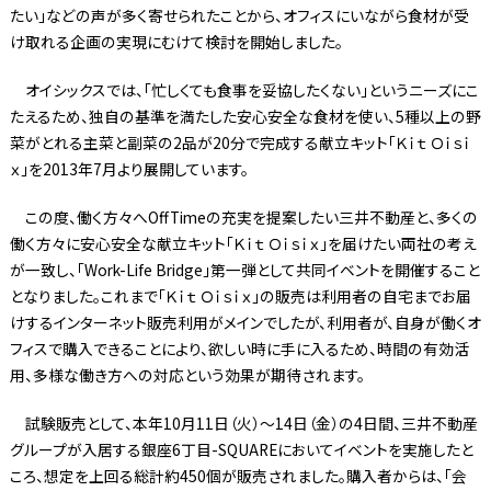
たい」などの声が多く寄せられたことから、オフィスにいながら食材が受
け取れる企画の実現にむけて検討を開始しました。
オイシックスでは、「忙しくても食事を妥協したくない」というニーズにこ
たえるため、独自の基準を満たした安心安全な食材を使い、5種以上の野
菜がとれる主菜と副菜の2品が20分で完成する献立キット「Ｋｉｔ Ｏｉｓｉ
ｘ」を2013年7月より展開しています。
この度、働く方々へOffTimeの充実を提案したい三井不動産と、多くの
働く方々に安心安全な献立キット「Ｋｉｔ Ｏｉｓｉｘ」を届けたい両社の考え
が一致し、「Work-Life Bridge」第一弾として共同イベントを開催すること
となりました。これまで「Ｋｉｔ Ｏｉｓｉｘ」の販売は利用者の自宅までお届
けするインターネット販売利用がメインでしたが、利用者が、自身が働くオ
フィスで購入できることにより、欲しい時に手に入るため、時間の有効活
用、多様な働き方への対応という効果が期待されます。
試験販売として、本年10月11日（火）～14日（金）の4日間、三井不動産
グループが入居する銀座6丁目-SQUAREにおいてイベントを実施したと
ころ、想定を上回る総計約450個が販売されました。購入者からは、「会