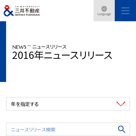
トップページ
ニュースリリース
2016年
Language
オフィスビル内で時短食材キット「Ｋｉｔ Ｏｉｓｉｘ」の販売イベント開催
ニュースリリース
NEWS
2016年ニュースリリース
年を指定する