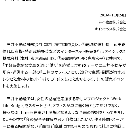
2016年10月24日
三井不動産株式会社
オイシックス株式会社
三井不動産株式会社（本社：東京都中央区、代表取締役社長 菰田正
信）は、有機・特別栽培野菜などのインターネット販売を行うオイシックス
株式会社（本社：東京都品川区、代表取締役社長：高島宏平）と共同で、
「手軽＆豊かな食卓を通じ“働く”を応援します」をテーマに三井不動産が
所有・運営する一部の『三井のオフィス』にて、20分で主菜・副菜が作れる
レシピと食材のセット「Ｋｉｔ Ｏｉｓｉｘ（きっとおいしっくす）」の販売イベン
トを実施します。
三井不動産では、女性の活躍を応援する新しいプロジェクト「Work-
Life Bridge」をスタートさせ、オフィスが単に働く場としてだけでなく、
様々なOffTimeも充実させる場となるような企画の検討を行ってきまし
た。その中で「食の安全や健康を考え自炊はしたいが、作る時間・スーパ
ーに寄る時間がない」「面倒」「簡単に作れるものであれば料理に挑戦し