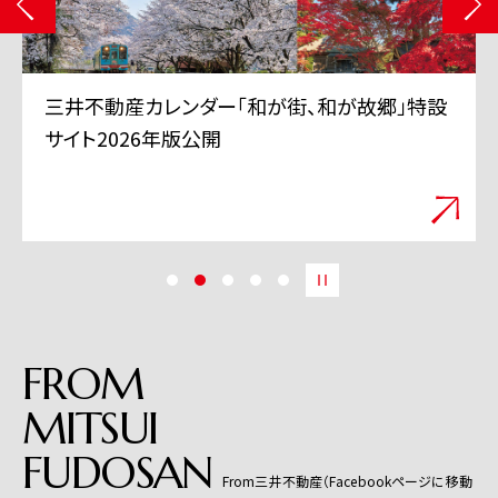
三井不動産 TVCMシリーズ「三井のすずちゃん」
「スーパープレイ」篇 6月11日から全国で放映
開始
FROM
MITSUI
FUDOSAN
From三井不動産（Facebookページに移動