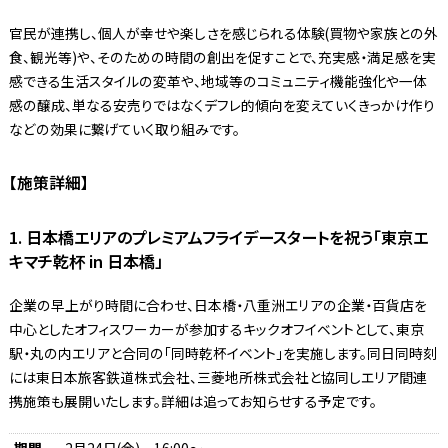
官民が連携し、個人が幸せや楽しさを感じられる体験(買物や家族との外
食、観光等)や、そのための時間の創出を促すことで、充実感・満足感を実
感できる生活スタイルの変革や、地域等のコミュニティ機能強化や一体
感の醸成、単なる安売りではなくデフレ的傾向を変えていくきっかけ作り
などの効果に繋げていく取り組みです。
【施策詳細】
1. 日本橋エリアのプレミアムフライデースタートを祝う「東京エ
キマチ乾杯 in 日本橋」
企業の早上がり時間に合わせ、日本橋・八重洲エリアの企業・百貨店を
中心としたオフィスワーカーが参加するキックオフイベントとして、東京
駅・丸の内エリアと合同の「同時乾杯イベント」を実施します。同日同時刻
には東日本旅客鉄道株式会社、三菱地所株式会社と協同しエリア間連
携施策も展開いたします。詳細は追ってお知らせする予定です。
期間
2月24日(金) 16:00～