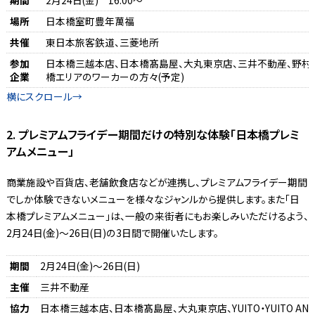
場所
日本橋室町豊年萬福
共催
東日本旅客鉄道、三菱地所
参加
日本橋三越本店、日本橋髙島屋、大丸東京店、三井不動産、野村
企業
橋エリアのワーカーの方々(予定)
2. プレミアムフライデー期間だけの特別な体験「日本橋プレミ
アムメニュー」
商業施設や百貨店、老舗飲食店などが連携し、プレミアムフライデー期間
でしか体験できないメニューを様々なジャンルから提供します。また「日
本橋プレミアムメニュー」は、一般の来街者にもお楽しみいただけるよう、
2月24日(金)〜26日(日)の3日間で開催いたします。
期間
2月24日(金)～26日(日)
主催
三井不動産
協力
日本橋三越本店、日本橋髙島屋、大丸東京店、YUITO・YUITO ANN