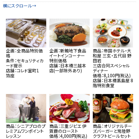
企画：全商品特別価
企画：新館地下食品
商品：帝国ホテル・大
格
イートインコーナー
和屋 三玄・五代目 野
条件：セキュリティカ
特別価格
田岩
ード提示
店舗：日本橋三越本
三店合同スペシャル
店舗：コレド室町1
店(一部除外あり)
ディナー
箔座
価格：8,100円(税込)
店舗：日本橋髙島屋 8
階特別食堂
商品：シニアプロのプ
商品：三重ジビエ 伊
商品：オリジナルチー
レミアムワンポイント
賀鹿のロースト
ズバーガーと常陸野
レッスン
価格：4,000円(税込)
クラフトビールセット