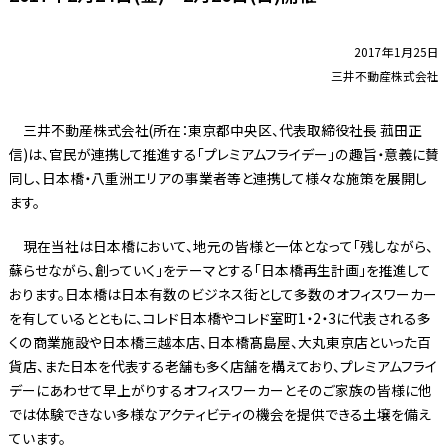
2017年1月25日
三井不動産株式会社
三井不動産株式会社(所在：東京都中央区、代表取締役社長 菰田正
信)は、官民が連携して推進する「プレミアムフライデー」の趣旨・意義に賛
同し、日本橋・八重洲エリアの事業者等と連携して様々な施策を展開し
ます。
現在当社は日本橋において、地元の皆様と一体となって「残しながら、
蘇らせながら、創っていく」をテーマとする「日本橋再生計画」を推進して
おります。日本橋は日本有数のビジネス街として多数のオフィスワーカー
を有しているとともに、コレド日本橋やコレド室町1・2・3に代表される多
くの商業施設や日本橋三越本店、日本橋髙島屋、大丸東京店といった百
貨店、また日本を代表する老舗も多く店舗を構えており、プレミアムフライ
デーにあわせて早上がりするオフィスワーカーとそのご家族の皆様に他
では体験できない多様なアクティビティの機会を提供できる土壌を備え
ています。