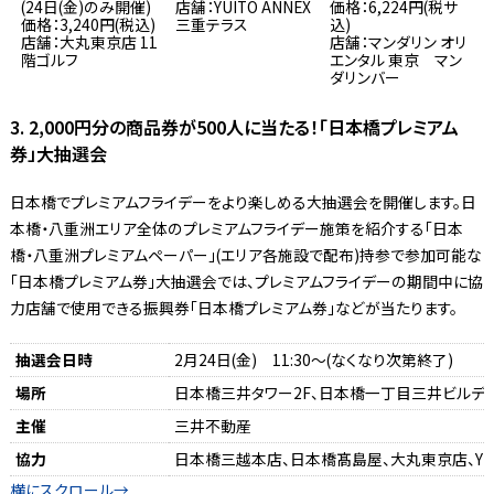
(24日(金)のみ開催)
店舗：YUITO ANNEX
価格：6,224円(税サ
価格：3,240円(税込)
三重テラス
込)
店舗：大丸東京店 11
店舗：マンダリン オリ
階ゴルフ
エンタル 東京 マン
ダリンバー
3. 2,000円分の商品券が500人に当たる！「日本橋プレミアム
券」大抽選会
日本橋でプレミアムフライデーをより楽しめる大抽選会を開催します。日
本橋・八重洲エリア全体のプレミアムフライデー施策を紹介する「日本
橋・八重洲プレミアムペーパー」(エリア各施設で配布)持参で参加可能な
「日本橋プレミアム券」大抽選会では、プレミアムフライデーの期間中に協
力店舗で使用できる振興券「日本橋プレミアム券」などが当たります。
抽選会日時
2月24日(金) 11:30～(なくなり次第終了)
場所
日本橋三井タワー2F、日本橋一丁目三井ビルディ
主催
三井不動産
協力
日本橋三越本店、日本橋髙島屋、大丸東京店、YUITO・