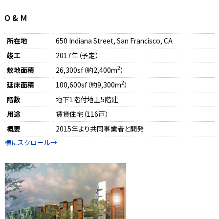
O & M
所在地
650 Indiana Street, San Francisco, CA
竣工
2017年（予定）
2
敷地面積
26,300sf（約2,400m
）
2
延床面積
100,600sf（約9,300m
）
階数
地下1階付地上5階建
用途
賃貸住宅（116戸）
概要
2015年より共同事業者と開発