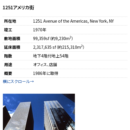
1251アメリカ街
所在地
1251 Avenue of the Americas, New York，NY
竣工
1970年
2
敷地面積
99,359sf（約9,230m
）
2
延床面積
2,317,635 sf（約215,310m
）
階数
地下4階付地上54階
用途
オフィス、店舗
概要
1986年に取得