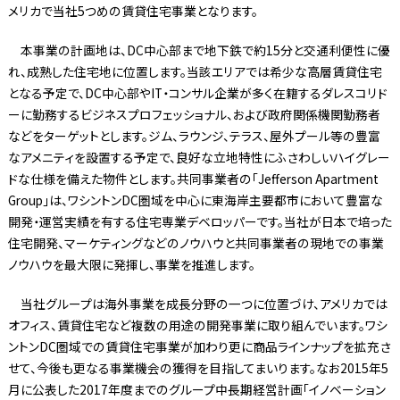
メリカで当社5つめの賃貸住宅事業となります。
本事業の計画地は、DC中心部まで地下鉄で約15分と交通利便性に優
れ、成熟した住宅地に位置します。当該エリアでは希少な高層賃貸住宅
となる予定で、DC中心部やIT・コンサル企業が多く在籍するダレスコリド
ーに勤務するビジネスプロフェッショナル、および政府関係機関勤務者
などをターゲットとします。ジム、ラウンジ、テラス、屋外プール等の豊富
なアメニティを設置する予定で、良好な立地特性にふさわしいハイグレー
ドな仕様を備えた物件とします。共同事業者の「Jefferson Apartment
Group」は、ワシントンDC圏域を中心に東海岸主要都市において豊富な
開発・運営実績を有する住宅専業デベロッパーです。当社が日本で培った
住宅開発、マーケティングなどのノウハウと共同事業者の現地での事業
ノウハウを最大限に発揮し、事業を推進します。
当社グループは海外事業を成長分野の一つに位置づけ、アメリカでは
オフィス、賃貸住宅など複数の用途の開発事業に取り組んでいます。ワシ
ントンDC圏域での賃貸住宅事業が加わり更に商品ラインナップを拡充さ
せて、今後も更なる事業機会の獲得を目指してまいります。なお2015年5
月に公表した2017年度までのグループ中長期経営計画「イノベーション