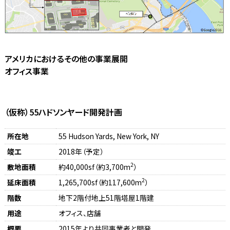
アメリカにおけるその他の事業展開
オフィス事業
（仮称）55ハドソンヤード開発計画
所在地
55 Hudson Yards, New York, NY
竣工
2018年（予定）
2
敷地面積
約40,000sf（約3,700m
）
2
延床面積
1,265,700sf（約117,600m
）
階数
地下2階付地上51階塔屋1階建
用途
オフィス、店舗
概要
2015年より共同事業者と開発