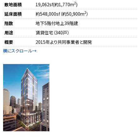
2
敷地面積
19,062sf(約1,770m
)
2
延床面積
約548,000sf（約50,900m
）
階数
地下5階付地上39階建
用途
賃貸住宅（340戸）
概要
2015年より共同事業者と開発