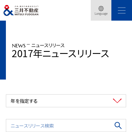
トップページ
ニュースリリース
2017年
Language
ワシントンDC圏域での賃貸住宅事業決定 約330戸 2020年竣工予定
ニュースリリース
NEWS
2017年ニュースリリース
年を指定する