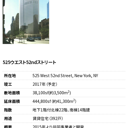
525ウエスト52ndストリート
所在地
525 West 52nd Street, New York, NY
竣工
2017年（予定）
2
敷地面積
38,100sf(約3,500m
)
2
延床面積
444,800sf（約41,300m
）
階数
地下1階付北棟22階、南棟14階建
用途
賃貸住宅（392戸）
概要
2015年より共同事業者と開発