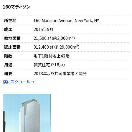
160マディソン
所在地
160 Madison Avenue, New York，NY
竣工
2015年9月
2
敷地面積
21,500 sf（約2,000m
）
2
延床面積
312,400 sf（約29,000m
）
階数
地下1階付地上42階
用途
賃貸住宅（318戸）
概要
2013年より共同事業者と開発