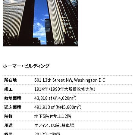
ホーマー・ビルディング
所在地
601 13th Street NW, Washington D.C
竣工
1914年（1990年大規模改修実施）
2
敷地面積
43,318 sf（約4,020m
）
2
延床面積
491,913 sf（約45,600m
）
階数
地下5階付地上12階
用途
オフィス、店舗、駐車場
概要
2012年に取得