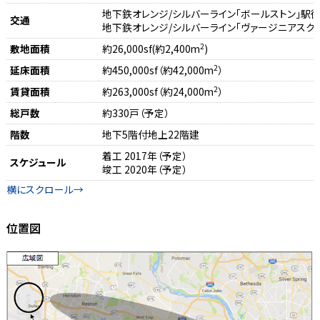
地下鉄オレンジ/シルバーライン「ボールストン｣駅
交通
地下鉄オレンジ/シルバーライン「ヴァージニアスク
2
敷地面積
約26,000sf(約2,400m
)
2
延床面積
約450,000sf（約42,000m
）
2
賃貸面積
約263,000sf（約24,000m
）
総戸数
約330戸（予定）
階数
地下5階付地上22階建
着工 2017年（予定）
スケジュール
竣工 2020年（予定）
位置図