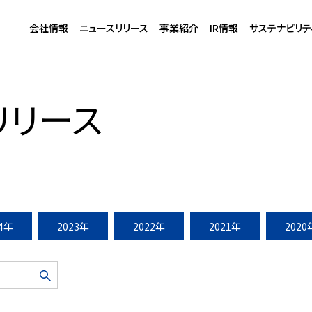
会社情報
ニュースリリース
事業紹介
IR情報
サステナビリテ
区名称を「msb Tamachi（ムスブ田町）」に決定
リリース
24年
2023年
2022年
2021年
2020