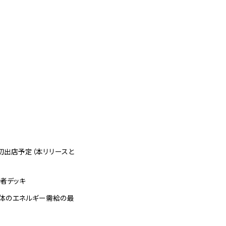
初出店予定（本リリースと
行者デッキ
全体のエネルギー需給の最