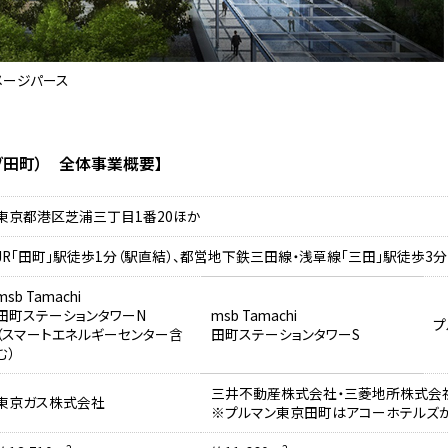
メージパース
ムスブ田町） 全体事業概要】
東京都港区芝浦三丁目1番20ほか
JR「田町」駅徒歩1分（駅直結）、都営地下鉄三田線・浅草線「三田」駅徒歩3分
msb Tamachi
田町ステーションタワーN
msb Tamachi
プ
（スマートエネルギーセンター含
田町ステーションタワーS
む）
三井不動産株式会社・三菱地所株式会
東京ガス株式会社
※プルマン東京田町はアコーホテルズ