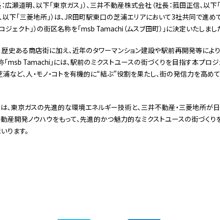
：広瀬道明、以下「東京ガス」）、三井不動産株式会社（社長：菰田正信、以下
、以下「三菱地所」）は、JR田町駅東口の芝浦エリアにおいて3社共同で進めて
ジェクト」）の街区名称を「msb Tamachi（ムスブ田町）」に決定いたしまし
は、歴史ある商店街に加え、近年のタワーマンション建設や駅前再開発等によ
「msb Tamachi」には、駅前のミクストユースの街づくりを目指す本プロジ
と芝浦など、人・モノ・コトを有機的に“結ぶ”役割を果たし、街の発信力を高め
ては、東京ガスの先進的な環境エネルギー技術と、三井不動産・三菱地所が日
産開発ノウハウをもって、先進的かつ魅力的なミクストユースの街づくりを推進し、
いります。