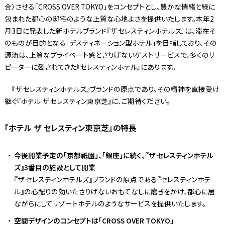
合）させる「CROSS OVER TOKYO」をコンセプトとし、豊かな情緒と緑に
包まれた都心の邸宅のような上質な心地よさを提供いたします。本年2
月3日に発表した新ホテルブランド『ザ セレスティンホテルズ』は、滞在そ
のものが目的となる「デスティネーション型ホテル」を目指しており、その
源流は、上質なプライベート感とさりげないゲストサービスで、多くのリ
ピーターに愛されてきた『セレスティンホテル』にあります。
『ザ セレスティンホテルズ』ブランドの原点であり、その精神を直接受け
継ぐ『ホテル ザ セレスティン東京芝』に、ご期待ください。
『ホテル ザ セレスティン東京芝』の特長
今後開業予定の「京都祇園」、「銀座」に続く、『ザ セレスティンホテル
ズ』3番目の施設として開業
『ザ セレスティンホテルズ』ブランドの原点である『セレスティンホテ
ル』の心配りの効いたさりげないおもてなしに磨きをかけ、都心に居
ながらにしてリゾートホテルのようなサービスを提供いたします。
空間デザインのコンセプトは「CROSS OVER TOKYO」