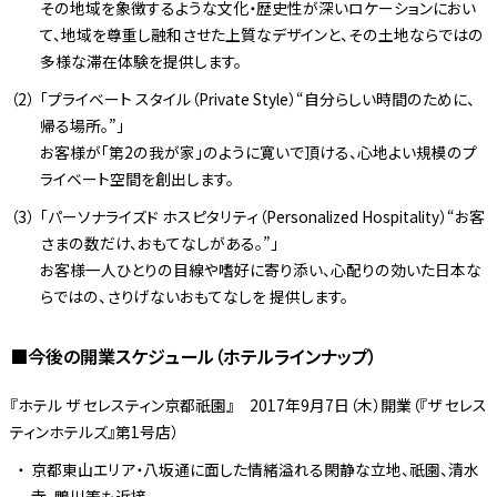
その地域を象徴するような文化・歴史性が深いロケーションにおい
て、地域を尊重し融和させた上質なデザインと、その土地ならではの
多様な滞在体験を提供します。
「プライベート スタイル（Private Style）“自分らしい時間のために、
帰る場所。”」
お客様が「第2の我が家」のように寛いで頂ける、心地よい規模のプ
ライベート空間を創出します。
「パーソナライズド ホスピタリティ（Personalized Hospitality）“お客
さまの数だけ、おもてなしがある。”」
お客様一人ひとりの目線や嗜好に寄り添い、心配りの効いた日本な
らではの、さりげないおもてなしを 提供します。
■今後の開業スケジュール（ホテルラインナップ）
『ホテル ザ セレスティン京都祇園』 2017年9月7日（木）開業（『ザ セレス
ティンホテルズ』第1号店）
京都東山エリア・八坂通に面した情緒溢れる閑静な立地、祇園、清水
寺、鴨川等も近接。