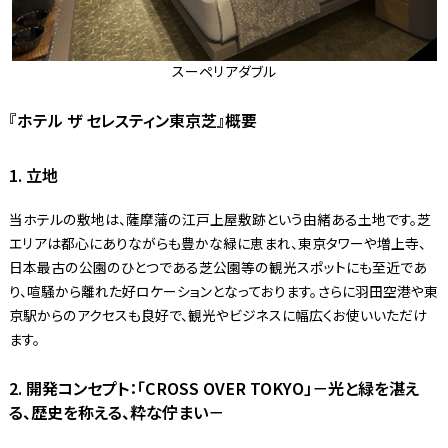
スーペリアダブル
『ホテル ザ セレスティン東京芝』概要
1. 立地
当ホテルの敷地は、薩摩藩の江戸上屋敷跡という由緒ある土地です。芝
エリアは都心にありながらも豊かな緑に恵まれ、東京タワーや増上寺、
日本最古の公園のひとつである芝公園等の観光スポットにも至近であ
り、喧騒から離れた好ロケーションとなっております。さらに羽田空港や東
京駅からのアクセスも良好で、観光やビジネスに幅広くお使いいただけ
ます。
2. 開発コンセプト：「CROSS OVER TOKYO」－光と緑を湛え
る、歴史を称える、粋な佇まい－