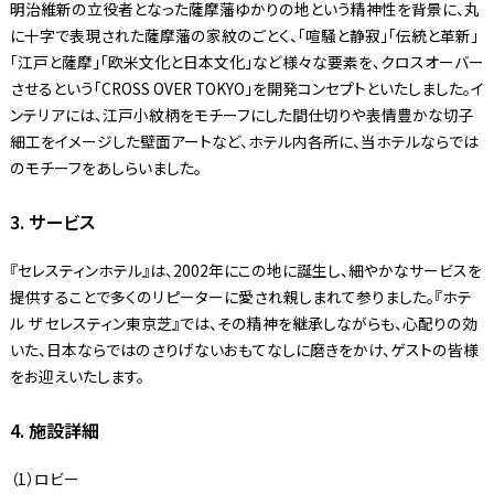
明治維新の立役者となった薩摩藩ゆかりの地という精神性を背景に、丸
に十字で表現された薩摩藩の家紋のごとく、「喧騒と静寂」「伝統と革新」
「江戸と薩摩」「欧米文化と日本文化」など様々な要素を、クロスオーバー
させるという「CROSS OVER TOKYO」を開発コンセプトといたしました。イ
ンテリアには、江戸小紋柄をモチーフにした間仕切りや表情豊かな切子
細工をイメージした壁面アートなど、ホテル内各所に、当ホテルならでは
のモチーフをあしらいました。
3. サービス
『セレスティンホテル』は、2002年にこの地に誕生し、細やかなサービスを
提供することで多くのリピーターに愛され親しまれて参りました。『ホテ
ル ザ セレスティン東京芝』では、その精神を継承しながらも、心配りの効
いた、日本ならではのさりげないおもてなしに磨きをかけ、ゲストの皆様
をお迎えいたします。
4. 施設詳細
（1）ロビー