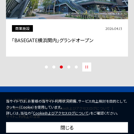
その他
2026.04.01
三井不動産カレンダー「和が街、和が故郷（ふるさと）」
のご紹介
個人情報保護方針
特定個人情報基本方針
当サイトでは、お客様の当サイト利用状況把握、サービス向上検討を目的として、
クッキー（Cookie）を使用しています。
個人情報の取扱いについて
Cookieおよびアクセスログについて
詳しくは、当社の「
Cookieおよびアクセスログについて
」をご確認ください。
サイトご利用上の注意
閉じる
© 2026 Mitsui Fudosan Co., Ltd.