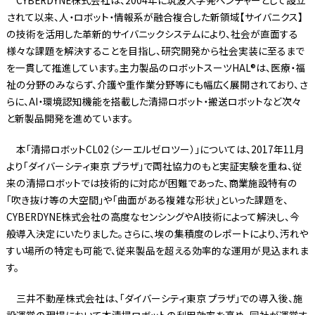
されて以来、人・ロボット・情報系が融合複合した新領域【サイバニクス】
の技術を活用した革新的サイバニックシステムにより、社会が直面する
様々な課題を解決することを目指し、研究開発から社会実装に至るまで
を一貫して推進しています。主力製品のロボットスーツHAL®は、医療・福
祉の分野のみならず、介護や重作業分野等にも幅広く展開されており、さ
らに、AI・環境認知機能を搭載した清掃ロボット・搬送ロボットなど次々
と新製品開発を進めています。
本「清掃ロボットCL02（シーエルゼロツー）」については、2017年11月
より「ダイバーシティ東京 プラザ」で両社協力のもと実証実験を重ね、従
来の清掃ロボットでは技術的に対応が困難であった、商業施設特有の
「吹き抜け等の大空間」や「曲面がある複雑な形状」といった課題を、
CYBERDYNE株式会社の高度なセンシングやAI技術によって解決し、今
般導入決定にいたりました。さらに、埃の集積度のレポートにより、汚れや
すい場所の特定も可能で、従来製品を超える効率的な運用が見込まれま
す。
三井不動産株式会社は、「ダイバーシティ東京 プラザ」での導入後、施
設運営の現場において本清掃ロボットの利用効率を高め、同社が運営す