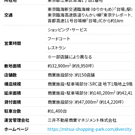
東京臨海新交通臨海線（ゆりかもめ）「台場」駅か
交通
東京臨海高速鉄道りんかい線「東京テレポート」
首都高速11号台場線「台場」ICから約1km
ショッピング・サービス
フードコート
営業時間
レストラン
※一部店舗により異なる
2
敷地面積
約32,900m
（約9,950坪）
店舗数
商業施設部分：約150店舗
構造規模
商業施設・駐車場部分：SRC造 地下1階地上9階
2
延床面積
商業施設・駐車場部分：約140,200m
（約42,41
2
貸付面積
商業施設部分：約47,000m
（約14,220坪）
駐車台数
約1,400台
運営管理会社
三井不動産商業マネジメント株式会社
ホームページ
https://mitsui-shopping-park.com/divercity-