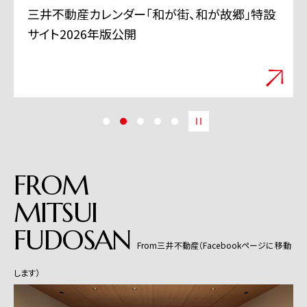
三井不動産 TVCMシリーズ「三井のすずちゃん」
「スーパープレイ」篇 6月11日から全国で放映
開始
FROM
MITSUI
FUDOSAN
From三井不動産（Facebookページに移動
します）