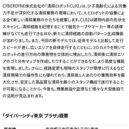
CYBERDYNE株式会社の「清掃ロボットCL02」は、少子高齢化による労働
力不足が深刻化する清掃業務の現場において、人とロボットの協働によ
る全く新しい清掃業務のかたちを提案します。CL02は建物内部の形状を
スキャンし、清掃経路を記憶することで磁気テープやマーカー等の誘導
線がなくても走行できるほか、新たに清掃経路の自動パターン生成機能
が加わりました。また、今回の新モデルでは、従来モデルと比較して走行
スピードが速く、広いエリアを自律走行するとともに、３Ｄカメラを用いて
ロボットの進行方向の障害物を立体的に検出したり、清掃後に清掃エリ
アのゴミ分布マップを作成したりすることができるなど、より高度な機能
を実現しました。さらに、経路変更も現場のスタッフが簡単に行えるなど
清掃現場での操作性にも優れており、清掃員１人あたりの業務効率を最
大化させ、安定した高品質な清掃を最小のスタッフ構成で遂行すること
が可能になることから、今後も、商業施設や空港など様々な大型施設で
の活用が見込まれます。
「ダイバーシティ東京 プラザ」概要
所在地
東京都江東区青海1丁目1番地