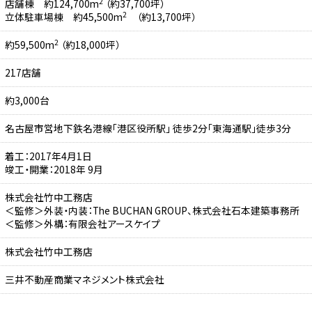
2
店舗棟 約124,700m
（約37,700坪）
2
立体駐車場棟 約45,500m
（約13,700坪）
2
約59,500m
（約18,000坪）
217店舗
約3,000台
名古屋市営地下鉄名港線「港区役所駅」 徒歩2分「東海通駅」徒歩3分
着工：2017年4月1日
竣工・開業：2018年 9月
株式会社竹中工務店
＜監修＞外装・内装：The BUCHAN GROUP、株式会社石本建築事務所
＜監修＞外構：有限会社アースケイプ
株式会社竹中工務店
三井不動産商業マネジメント株式会社