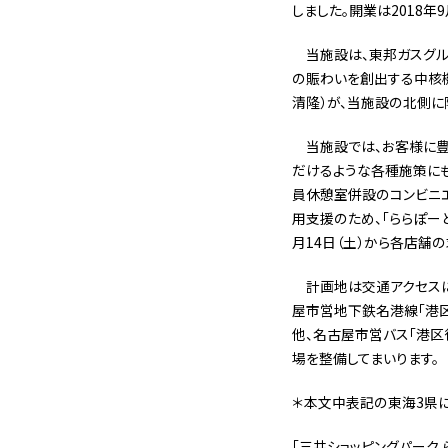
しました。開業は2018年
当施設は、東邦ガスグル
の賑わいを創出する中核機
清隆）が、当施設の北側に
当施設では、お客様に
だけるような各種施策に
員休憩室併設のコンビニエ
用支援のため、「ららぽー
月14日（土）から各店舗
計画地は交通アクセス
屋市営地下鉄名港線「港区役
他、名古屋市営バス「港
場を整備してまいります。
＊本文中表記の東海3県に
「三井ショッピングパーク