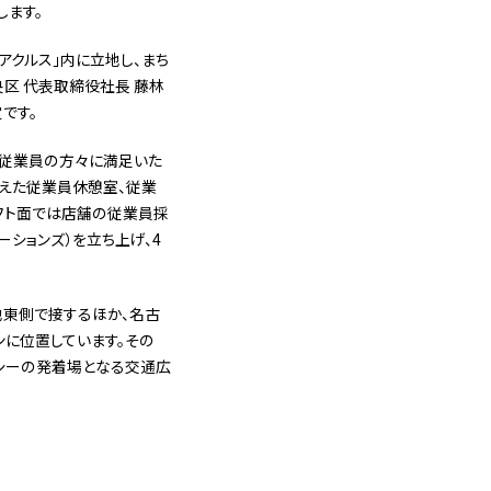
します。
クルス」内に立地し、まち
区 代表取締役社長 藤林
です。
や従業員の方々に満足いた
えた従業員休憩室、従業
フト面では店舗の従業員採
ションズ）を立ち上げ、4
地東側で接するほか、名古
ンに位置しています。その
シーの発着場となる交通広