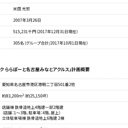
米田 光宏
2007年3月26日
515,231千円（2017年12月31日現在）
305名（グループ合計/2017年10月1日現在）
ーク ららぽーと名古屋みなとアクルス」計画概要
愛知県名古屋市港区港明二丁目501番2他
2
約83,200m
（約25,150坪）
店舗棟 鉄骨造地上4階建一部2階建
（店舗：1～3階、駐車場：4階、屋上）
立体駐車場棟 鉄骨造地上6階建 2棟