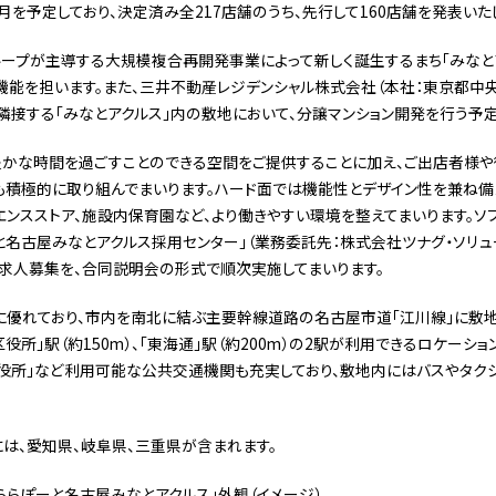
9月を予定しており、決定済み全217店舗のうち、先行して160店舗を発表いた
ープが主導する大規模複合再開発事業によって新しく誕生するまち「みなとア
能を担います。また、三井不動産レジデンシャル株式会社（本社：東京都中央
隣接する「みなとアクルス」内の敷地において、分譲マンション開発を行う予定
豊かな時間を過ごすことのできる空間をご提供することに加え、ご出店者様
も積極的に取り組んでまいります。ハード面では機能性とデザイン性を兼ね備
ンスストア、施設内保育園など、より働きやすい環境を整えてまいります。ソ
と名古屋みなとアクルス採用センター」（業務委託先：株式会社ツナグ・ソリュー
の求人募集を、合同説明会の形式で順次実施してまいります。
に優れており、市内を南北に結ぶ主要幹線道路の名古屋市道「江川線」に敷
所」駅（約150m）、「東海通」駅（約200m）の2駅が利用できるロケーショ
区役所」など利用可能な公共交通機関も充実しており、敷地内にはバスやタク
は、愛知県、岐阜県、三重県が含まれます。
 ららぽーと名古屋みなとアクルス」外観（イメージ）