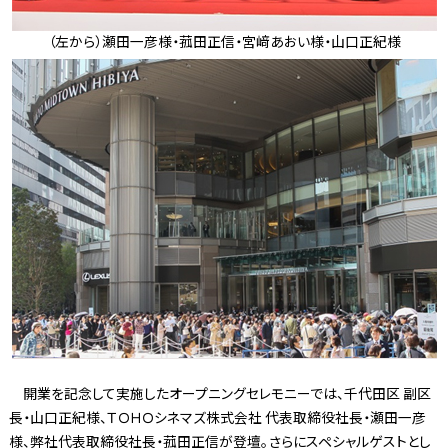
（左から）瀬田一彦様・菰田正信・宮﨑あおい様・山口正紀様
開業を記念して実施したオープニングセレモニーでは、千代田区 副区
長・山口正紀様、ＴＯＨＯシネマズ株式会社 代表取締役社長・瀬田一彦
様、弊社代表取締役社長・菰田正信が登壇。さらにスペシャルゲストとし