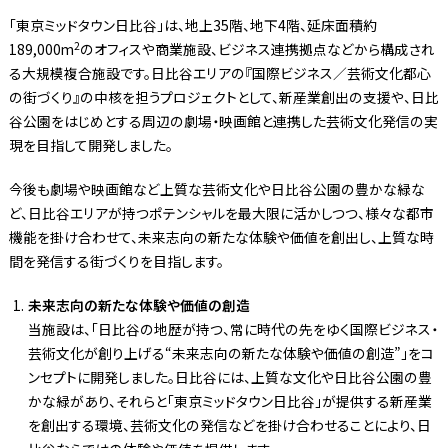
「東京ミッドタウン日比谷」は、地上35階、地下4階、延床面積約
2
189,000m
のオフィスや商業施設、ビジネス連携拠点などから構成され
る大規模複合施設です。日比谷エリアの『国際ビジネス／芸術文化都心
の街づくり』の中核を担うプロジェクトとして、新産業創出の支援や、日比
谷公園をはじめとする周辺の劇場・映画館と連携した芸術文化発信の実
現を目指して開発しました。
今後も劇場や映画館など上質な芸術文化や日比谷公園の豊かな緑な
ど、日比谷エリアが持つポテンシャルを最大限に活かしつつ、様々な都市
機能を掛け合わせて、未来志向の新たな体験や価値を創出し、上質な時
間を発信する街づくりを目指します。
未来志向の新たな体験や価値の創造
当施設は、「日比谷の地歴が持つ、常に時代の先をゆく国際ビジネス・
芸術文化が創り上げる“未来志向の新たな体験や価値の創造”」をコ
ンセプトに開発しました。日比谷には、上質な文化や日比谷公園の豊
かな緑があり、それらと「東京ミッドタウン日比谷」が提供する新産業
を創出する環境、芸術文化の発信などを掛け合わせることにより、日