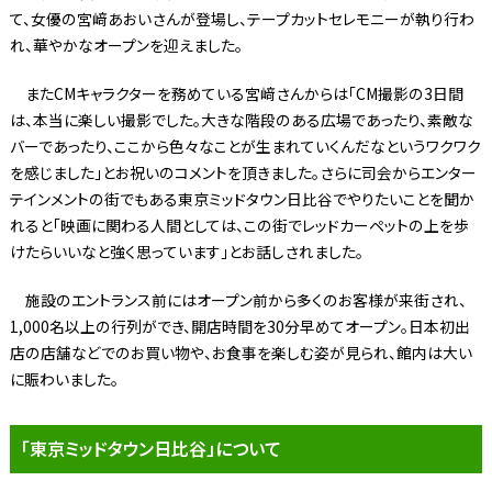
て、女優の宮﨑あおいさんが登場し、テープカットセレモニーが執り行わ
れ、華やかなオープンを迎えました。
またCMキャラクターを務めている宮﨑さんからは「CM撮影の3日間
は、本当に楽しい撮影でした。大きな階段のある広場であったり、素敵な
バーであったり、ここから色々なことが生まれていくんだなというワクワク
を感じました」とお祝いのコメントを頂きました。さらに司会からエンター
テインメントの街でもある東京ミッドタウン日比谷でやりたいことを聞か
れると「映画に関わる人間としては、この街でレッドカーペットの上を歩
けたらいいなと強く思っています」とお話しされました。
施設のエントランス前にはオープン前から多くのお客様が来街され、
1,000名以上の行列ができ、開店時間を30分早めてオープン。日本初出
店の店舗などでのお買い物や、お食事を楽しむ姿が見られ、館内は大い
に賑わいました。
「東京ミッドタウン日比谷」について