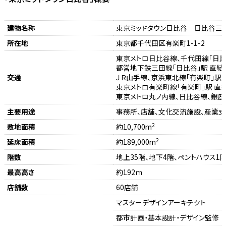
建物名称
東京ミッドタウン日比谷 日比谷三
所在地
東京都千代田区有楽町1-1-2
東京メトロ日比谷線、千代田線「日比谷
都営地下鉄三田線「日比谷」駅 直結
交通
ＪＲ山手線、京浜東北線「有楽町」駅（
東京メトロ有楽町線「有楽町」駅 直結
東京メトロ丸ノ内線、日比谷線、銀座線
主要用途
事務所、店舗、文化交流施設、産業支
2
敷地面積
約10,700m
2
延床面積
約189,000m
階数
地上35階、地下4階、ペントハウス1
最高高さ
約192ｍ
店舗数
60店舗
マスターデザインアーキテクト
都市計画・基本設計・デザイン監修