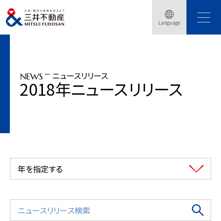
トップページ
ニュースリリース
2018年
Language
「三井アウトレットパーク 横浜ベイサイド」建替え計画に伴い一時閉館
ニュースリリース
NEWS
2018年ニュースリリース
年を指定する