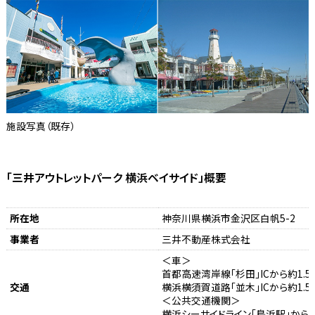
施設写真（既存）
「三井アウトレットパーク 横浜ベイサイド」概要
所在地
神奈川県横浜市金沢区白帆5-2
事業者
三井不動産株式会社
＜車＞
首都高速湾岸線「杉田」ICから約1.5
交通
横浜横須賀道路「並木」ICから約1.5
＜公共交通機関＞
横浜シーサイドライン「鳥浜駅」から