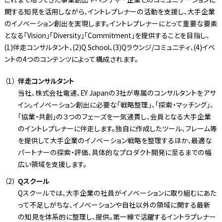
関する知見を活用しながら、イントレプレナーの活動を支援し、大手企業
のイノベーション創出を実現します。イントレプレナーにとって重要な要素
となる「Vision」「Diversity」「Commitment」を提供することを目指し、
(1)伴走コンサルタント、(2)Q School、(3)Qラウンジ/コミュニティ、(4)イベ
ントの4つのコンテンツによって構成されます。
伴走コンサルタント
当社、株式会社電通、EY Japanの3社が専属のコンサルタントをアサ
イン。イノベーション創出に必要な「戦略整理」、「探索・マッチング」、
「協業・共創」の３つのフェーズを一気通貫し、会員となる大手企業
のイントレプレナーに伴走します。独自に作成したツール、フレーム等
を提供して大手企業のイノベーション戦略を整理するほか、最適な
パートナーの探索・評価、具体的なプロダクト開発に至るまでの幅
広い領域を支援します。
Qスクール
Qスクールでは、大手企業の社員がイノベーションに取り組むにあた
って不足しがちな、イノベーションや自社以外の領域に関する最新
の知見を体系的に整理し、提供。第一線で活躍するイントラプレナー