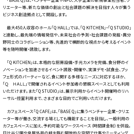
リエーター等、新たな価値の創出と社会課題の解決を目指す人々が集う
ビジネス創造拠点として開設します。
最大450人収容のホール「Q HALL」では、「Q KITCHEN」・「Q STUDIO」
と連動し、最先端の情報発信や、未来社会の予測・社会課題の発掘・異分
野同士のコラボレーション等、先進的で横断的な視点から考えるイベント
等を随時開催・誘致します。
「Q KITCHEN」は、本格的な厨房設備・手元カメラを完備、食分野のイ
ノベーションを加速させるイベント誘致・開催や、実演デモ・試食会、ブッ
フェ形式のパーティーなど、食に関する多様なニーズに対応するほか、
「Ｑ ＨＡＬＬ」で開催されるイベント参加者の懇親スペースとしても利用
いただけます。また「Q STUDIO」は、展示利用からイベント開催時のリハ
ーサル・控室利用まで、さまざまな目的でご利用いただけます。
カフェスペース「Q CAFE」は、「BASE Q」に集うベンチャー企業・クリエ
ーター等が働き、交流する場としても機能することを目指し、一般利用の
カフェスペースに加え、予約可能なワークスペース（時間課金制）を併設。
日比谷公園や皇居外苑の緑を臨む開放的な空間で仕事やミーティング