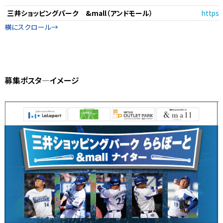
三井ショッピングパーク &mall（アンドモール）
https:
募集ポスタ―イメージ