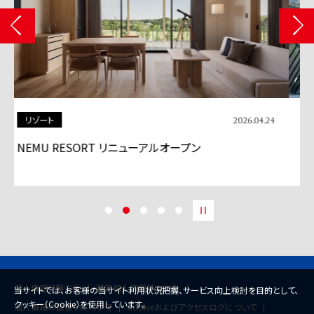
商業施設
2026.04.13
「BASEGATE横浜関内」グランドオープン
個人情報保護方針
特定個人情報基本方針
当サイトでは、お客様の当サイト利用状況把握、サービス向上検討を目的として、
クッキー（Cookie）を使用しています。
個人情報の取扱いについて
Cookieおよびアクセスログについて