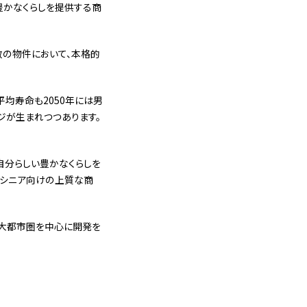
豊かなくらしを提供する商
数の物件において、本格的
均寿命も2050年には男
ージが生まれつつあります。
自分らしい豊かなくらしを
、シニア向けの上質な商
る大都市圏を中心に開発を