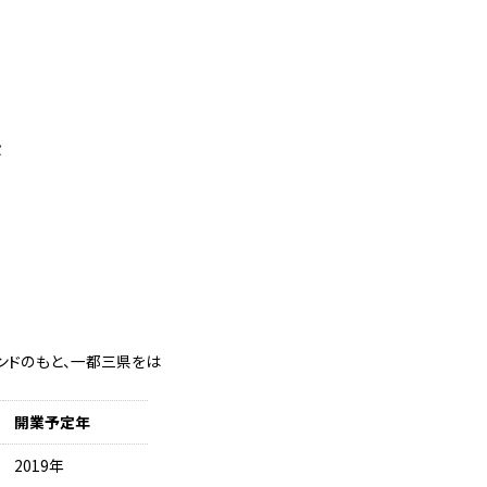
設
ランドのもと、一都三県をは
開業予定年
2019年