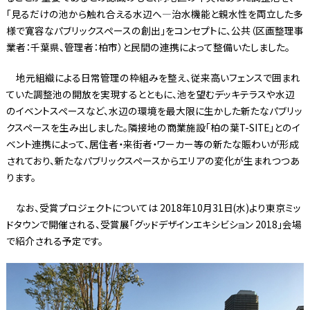
「見るだけの池から触れ合える水辺へ―治水機能と親水性を両立した多
様で寛容なパブリックスペースの創出」をコンセプトに、公共（区画整理事
業者：千葉県、管理者：柏市）と民間の連携によって整備いたしました。
地元組織による日常管理の枠組みを整え、従来高いフェンスで囲まれ
ていた調整池の開放を実現するとともに、池を望むデッキテラスや水辺
のイベントスペースなど、水辺の環境を最大限に生かした新たなパブリッ
クスペースを生み出しました。隣接地の商業施設「柏の葉T-SITE」とのイ
ベント連携によって、居住者・来街者・ワーカー等の新たな賑わいが形成
されており、新たなパブリックスペースからエリアの変化が生まれつつあ
ります。
なお、受賞プロジェクトについては 2018年10月31日(水)より東京ミッ
ドタウンで開催される、受賞展「グッドデザインエキシビション 2018」会場
で紹介される予定です。