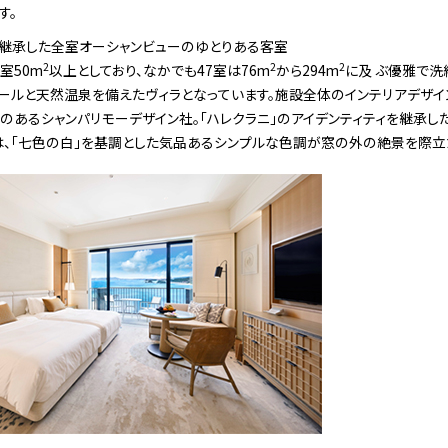
す。
を継承した全室オーシャンビューのゆとりある客室
2
2
2
室50m
以上としており、なかでも47室は76m
から294m
に及 ぶ優雅で洗
ールと天然温泉を備えたヴィラとなっています。施設全体のインテリアデザイ
のあるシャンパリモーデザイン社。「ハレクラニ」のアイデンティティを継承した
は、「七色の白」を基調とした気品あるシンプルな色調が窓の外の絶景を際立