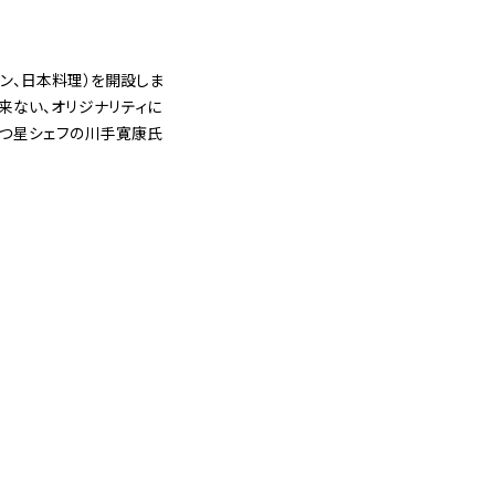
イン、日本料理）を開設しま
来ない、オリジナリティに
二つ星シェフの川手寛康氏