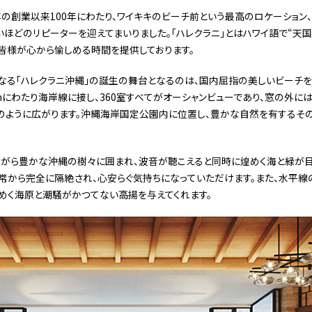
17年の創業以来100年にわたり、ワイキキのビーチ前という最高のロケーション
いほどのリピーターを迎えてまいりました。「ハレクラニ」とはハワイ語で“天
皆様が心から愉しめる時間を提供しております。
となる「ハレクラニ沖縄」の誕生の舞台となるのは、国内屈指の美しいビーチ
kmにわたり海岸線に接し、360室すべてがオーシャンビューであり、窓の外に
のように広がります。沖縄海岸国定公園内に位置し、豊かな自然を有するそ
ながら豊かな沖縄の樹々に囲まれ、波音が聴こえると同時に煌めく海と緑が目
常から完全に隔絶され、心安らぐ気持ちになっていただけます。また、水平
めく海原と潮騒がかつてない高揚を与えてくれます。