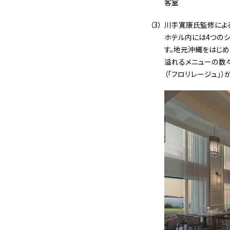
客室
川手寛康氏監修による
ホテル内には4つのシ
す。地元沖縄をはじ
溢れるメニューの数々
（「フロリレージュ」