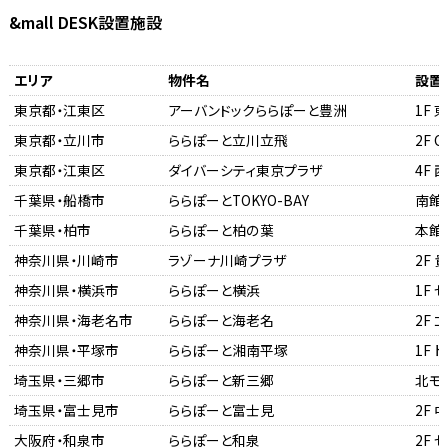
&mall DESK設置施設
エリア
物件名
設置
東京都・江東区
アーバンドックららぽーと豊洲
1F
東京都・立川市
ららぽーと立川立飛
2F C
東京都・江東区
ダイバーシティ東京プラザ
4F 
千葉県・船橋市
ららぽーとTOKYO-BAY
南館
千葉県・柏市
ららぽーと柏の葉
本館
神奈川県・川崎市
ラゾーナ川崎プラザ
2F
神奈川県・横浜市
ららぽーと横浜
1F 
神奈川県・海老名市
ららぽーと海老名
2F 
神奈川県・平塚市
ららぽーと湘南平塚
1F 
埼玉県・三郷市
ららぽーと新三郷
北モ
埼玉県・富士見市
ららぽーと富士見
2F
大阪府・和泉市
ららぽーと和泉
2F