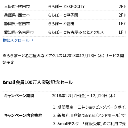
大阪府・吹田市
ららぽーとEXPOCITY
2F 
兵庫県・西宮市
ららぽーと甲子園
2F
静岡県・磐田市
ららぽーと磐田
1F 
愛知県・名古屋市
ららぽーと名古屋みなとアクルス
1F
※ららぽーと名古屋みなとアクルスは2018年12月13日（木）サービス開
始予定
&mall会員100万人突破記念セール
キャンペーン期間
2018年12月7日(金)～12月20日（木）
期間限定 三井ショッピングパークポイン
キャンペーン内容抜粋
新規利用登録で&mall（アンドモール）で
&mallデスク 「施設受取」のご利用で先