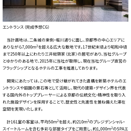
エントランス（完成予想CG）
当計画地は、二条城の東側・堀川通りに面し、京都市の中心エリアに
2
ありながら7,000m
を超える広大な敷地です。17世紀末頃より昭和中頃
まで250年以上にわたり三井総領家（北家）の居宅があり、当社グループ
とゆかりのある地で、2015年に当社が取得し、現在当社グループ直営の
フラッグシップとなるホテルの工事を推進しております。
開発にあたっては、この地で受け継がれてきた遺構を新築ホテルのエ
ントランスや庭園の景石等として活用し、現代の建築・デザイン界を代表
する国内外のトッププレーヤーによる京都の伝統文化・精神性を取り入
れた施設デザインを採用することで、歴史性と先進性を兼ね備えた滞在
空間を実現いたします。
2
2
計161室の客室は、平均50m
を超え、約210m
のプレジデンシャル・
2
スイートルームを含む多彩な部屋タイプをご用意し、約1,000m
のSPAエ