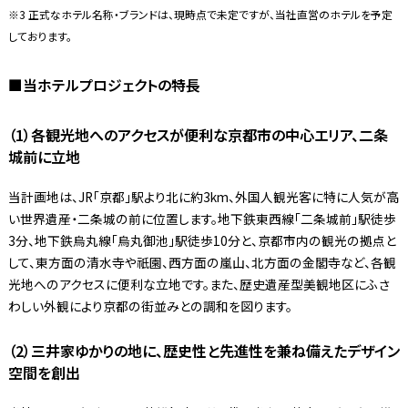
※3 正式なホテル名称・ブランドは、現時点で未定ですが、当社直営のホテルを予定
しております。
■当ホテルプロジェクトの特長
（1）各観光地へのアクセスが便利な京都市の中心エリア、二条
城前に立地
当計画地は、JR「京都」駅より北に約3km、外国人観光客に特に人気が高
い世界遺産・二条城の前に位置します。地下鉄東西線「二条城前」駅徒歩
3分、地下鉄烏丸線「烏丸御池」駅徒歩10分と、京都市内の観光の拠点と
して、東方面の清水寺や祇園、西方面の嵐山、北方面の金閣寺など、各観
光地へのアクセスに便利な立地です。また、歴史遺産型美観地区にふさ
わしい外観により京都の街並みとの調和を図ります。
（2）三井家ゆかりの地に、歴史性と先進性を兼ね備えたデザイン
空間を創出