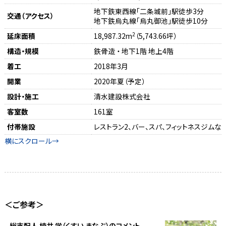
地下鉄東西線「二条城前」駅徒歩3分
交通（アクセス）
地下鉄烏丸線「烏丸御池」駅徒歩10分
2
延床面積
18,987.32m
（5,743.66坪）
構造・規模
鉄骨造 ・ 地下1階 地上4階
着工
2018年3月
開業
2020年夏（予定）
設計・施工
清水建設株式会社
客室数
161室
付帯施設
レストラン2、バー、スパ、フィットネスジムな
＜ご参考＞
総支配人 楠井 学（くすい まなぶ）のコメント