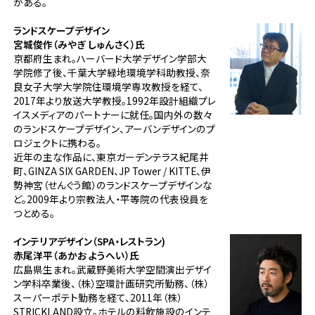
がある。
ランドスケープデザイン
宮城俊作（みやぎ しゅんさく）氏
京都府生まれ。ハーバード大学デザイン学部大
学院修了後、千葉大学緑地環境学科助教授、奈
良女子大学大学院住環境学専攻教授を経て、
2017年より放送大学教授。1992年設計組織プレ
イスメディアのパートナーに就任。国内外の数々
のランドスケープデザイン、アーバンデザインのプ
ロジェクトに携わる。
近年の主な作品に、東京ガーデンテラス紀尾井
町、GINZA SIX GARDEN、JP Tower / KITTE、伊
勢神宮（せんぐう館）のランドスケープデザインな
ど。2009年より宗教法人・平等院の代表役員を
つとめる。
インテリアデザイン（SPA・レストラン)
赤尾洋平（あかお ようへい）氏
広島県生まれ。武蔵野美術大学空間演出デザイ
ン学科卒業後、（株）空環計画研究所勤務、（株）
スーパーポテト勤務を経て、2011年（株）
STRICKLAND設立。ホテルの料飲施設のインテ