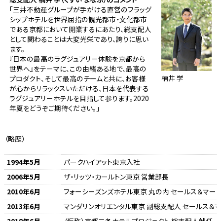
「三井不動産グループが手がける直営のフラッグ
シップホテルを世界屈指の観光都市・文化都市
である京都において開業するにあたり、総支配人
として関わることは大変光栄であり、誇りに思い
ます。
『日本の最高のラグジュアリー体験を京都から
世界へ』をテーマに、この由緒ある地で、最高の
楠井 学
プロダクト、そして最高のチームと共に、お客様
が心からリラックスいただける、日本を代表する
ラグジュアリーホテルを目指して参ります。2020
年夏をどうぞご期待ください。」
（略歴）
1994年5月
パークハイアット東京入社
2006年5月
ザ・リッツ・カールトン東京 営業部長
2010年6月
フォーシーズンズホテル東京 丸の内 セールス＆マー
2013年6月
マンダリンオリエンタル東京 副総支配人 セールス＆
2018年6月
（仮称）京都二条ホテルプロジェクト 総支配人就任