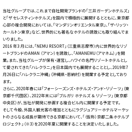
当社グループでは、これまで自社開発ブランドの「三井ガーデンホテルズ」
と「ザ セレスティンホテルズ」を国内で積極的に展開するとともに、東京都
心部の複合開発においては、「マンダリンオリエンタル東京」、「ザ・リッツ・
カールトン東京」など、世界的にも著名なホテルの誘致にも取り組んでま
いりました。
2016 年3 月には、「NEMU RESORT」（三重県志摩市）内に世界的なリゾ
ートブランドのAMAN （アマン）を誘致し、「AMANEMU（アマネム）」を開
業。また、当社グループが保有・運営し、ハワイの名門リゾートホテルとし
て愛されてきた「ハレクラニ」を日本国内でも展開することとし、2019年7
月26日に「ハレクラニ沖縄」（沖縄県・恩納村）を開業する予定としており
ます。
さらに、2020年春には「フォーシーズンズ・ホテルズ・アンド・リゾーツ」（東
京都千代田区）、2022年末には「ブルガリ ホテルズ ＆ リゾーツ」（東京都
中央区）が、当社が開発に参画する複合ビル内に開業する予定です。
そして今般、外国人観光客の増加とともにラグジュアリーホテルマーケッ
トのさらなる成長が期待できる京都において、「（仮称）京都二条ホテルプ
ロジェクト」（※3）を2020年夏に開業することを決定いたしました。