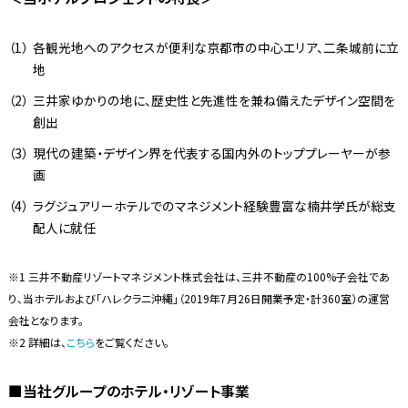
各観光地へのアクセスが便利な京都市の中心エリア、二条城前に立
地
三井家ゆかりの地に、歴史性と先進性を兼ね備えたデザイン空間を
創出
現代の建築・デザイン界を代表する国内外のトッププレーヤーが参
画
ラグジュアリーホテルでのマネジメント経験豊富な楠井学氏が総支
配人に就任
※1 三井不動産リゾートマネジメント株式会社は、三井不動産の100%子会社であ
り、当ホテルおよび「ハレクラニ沖縄」（2019年7月26日開業予定・計360室）の運営
会社となります。
※2 詳細は、
こちら
をご覧ください。
■当社グループのホテル・リゾート事業