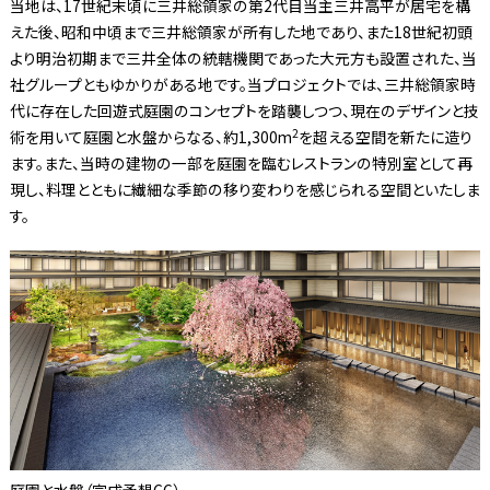
当地は、17世紀末頃に三井総領家の第2代目当主三井高平が居宅を構
えた後、昭和中頃まで三井総領家が所有した地であり、また18世紀初頭
より明治初期まで三井全体の統轄機関であった大元方も設置された、当
社グループともゆかりがある地です。当プロジェクトでは、三井総領家時
代に存在した回遊式庭園のコンセプトを踏襲しつつ、現在のデザインと技
2
術を用いて庭園と水盤からなる、約1,300m
を超える空間を新たに造り
ます。また、当時の建物の一部を庭園を臨むレストランの特別室として再
現し、料理とともに繊細な季節の移り変わりを感じられる空間といたしま
す。