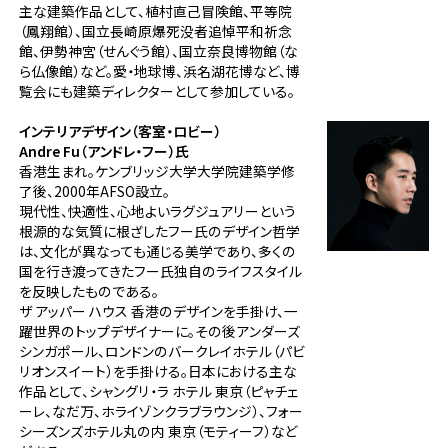
主な建築作品として、植村直己冒険館、平等院
（鳳翔館）、国立長崎原爆死没者追悼平和祈念
館、伊勢神宮（せんぐう館）、国立奈良博物館（な
ら仏像館）など。愛・地球博、浜名湖花博など、博
覧会にも建築ディレクターとして参加している。
インテリアデザイン（客室・ロビー）
Andre Fu（アンドレ・フー）氏
香港生まれ。ケンブリッジ大学大学院建築学修
了後、2000年AFSO設立。
現代性、快適性、心地よいラグジュアリーという
根源的な気質に根ざしたフー氏のデザイン哲学
は、文化が異なっても通じる美学であり、多くの
国を行き渡ってきたフー氏独自のライフスタイル
を反映したものである。
ザ アッパー ハウス 香港のデザインを手掛け、一
躍世界のトップデザイナーに。その後アンダーズ
シンガポール、ロンドンのバークレイホテル（パビ
リオンスイート）を手掛ける。日本における主な
作品として、シャングリ・ラ ホテル 東京（ピャチェ
ーレ、なだ万、ホライゾンクラブラウンジ）、フォー
シーズンズホテル丸の内 東京（モティーフ）など