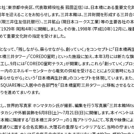
社：東京都中央区、代表取締役社長 菰田正信）は、日本橋にある重要文化財「
90周年を迎えることをお知らせします。三井本館は、三井財閥を形成する三井
（現三井住友信託銀行）、三井鉱山（現日本コークス工業）等の主要各社の
929年（昭和4年）に開館しました。その後、1998年（平成10年）12月に
めて重要文化財の指定を受けました。
となって、「残しながら、蘇らせながら、創っていく」をコンセプトに｢日本橋再
本橋三井タワー」「COREDO室町」といった施設に加え、本年3月には新たな
し、9月には「COREDO室町テラス」が開業します。これら「創っていく」プロ
ワー内のエネルギーセンターから電気の供給を受けることにより災害時にも
、蘇らせながら」という「日本橋再生計画」のコンセプトを体現しています。また
-SQUARE等に入居中の各部門を「日本橋室町三井タワー」に移転させるな
りを進めてまいります。
、世界的写真家 ホンマタカシ氏が撮影、編集を行う写真展「三井本館Mitsui Main
ホンマタカシ」や外観装飾を6月8日(土)～7月21日(日)に開催します。本イベン
井本館に隣接する「日本橋三井タワー」の１階アトリウムにて、写真や映像に
銀通りに面する合名玄関は、大理石の重厚なインテリアなど、当時の佇まい
だけます。ホンマ氏の作品の中でもこれまでにない高さ約3m、幅約2mの