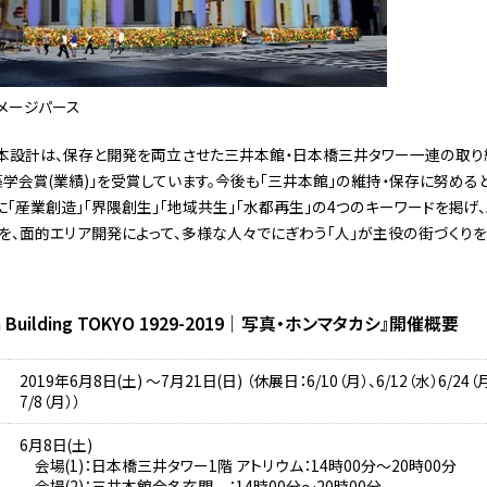
メージパース
本設計は、保存と開発を両立させた三井本館・日本橋三井タワー一連の取り
学会賞(業績)」を受賞しています。今後も「三井本館」の維持・保存に努める
に「産業創造」「界隈創生」「地域共生」「水都再生」の4つのキーワードを掲げ
を、面的エリア開発によって、多様な人々でにぎわう「人」が主役の街づくりを
n Building TOKYO 1929-2019｜写真・ホンマタカシ』開催概要
2019年6月8日(土) ～7月21日(日) （休展日：6/10（月）、6/12（水）6/24（月
7/8（月））
6月8日(土)
会場(1)：日本橋三井タワー1階 アトリウム：14時00分～20時00分
会場(2)：三井本館合名玄関 ：14時00分～20時00分