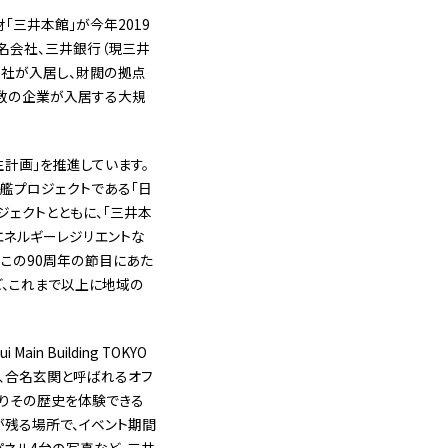
三井本館」が今年2019
合名会社、三井銀行（現三井
本社が入居し、財閥の拠点
、複数の企業が入居する大規
生計画｣を推進しています。
旗艦プロジェクトである「日
ジェクトとともに、「三井本
エネルギーレジリエントな
、この90周年の節目にあた
ど、これまで以上に地域の
 Building TOKYO
トは、合名玄関と呼ばれるオフ
よりその歴史を体験できる
が残る場所で、イベント期間
パネル4台の写真など、三井