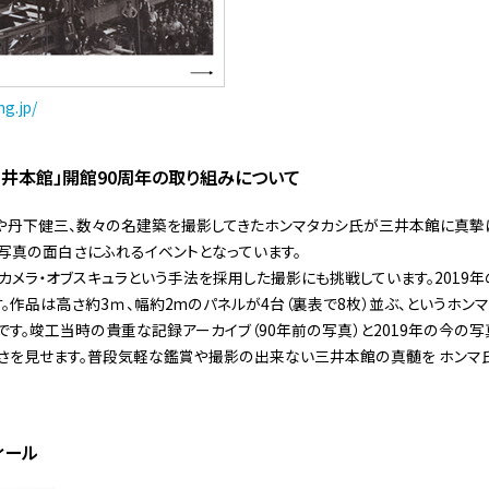
ng.jp/
三井本館」開館90周年の取り組みについて
や丹下健三、数々の名建築を撮影してきたホンマタカシ氏が三井本館に真摯に
写真の面白さにふれるイベントとなっています。
カメラ・オブスキュラという手法を採用した撮影にも挑戦しています。2019
。作品は高さ約3ｍ、幅約2mのパネルが4台（裏表で8枚）並ぶ、というホン
す。竣工当時の貴重な記録アーカイブ（90年前の写真）と2019年の今の写
さを見せます。普段気軽な鑑賞や撮影の出来ない三井本館の真髄を ホンマ氏
フィール