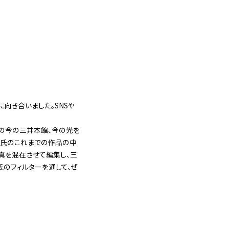
向き合いました。SNSや
年の今の三井本館、今の光を
マ氏のこれまでの作品の中
真を混在させて編集し、三
のフィルターを通して、ぜ