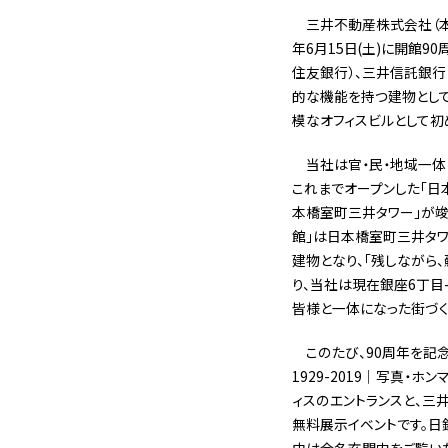
三井不動産株式会社（本
年6月15日(土)に開館
住友銀行）、三井信託銀行
的な機能を持つ建物として1
模なオフィスビルとして初
当社は官・民・地域一体
これまでオープンした「日
本橋室町三井タワー」が竣工
館」は日本橋室町三井タ
建物となり、「残しながら
り、当社は現在銀座6丁目
皆様と一体になった街づく
このたび、90周年を記念し
1929-2019｜写真・
ィスのエントランスと、三
無料展示イベントです。日
中は合名玄関内をご覧いた