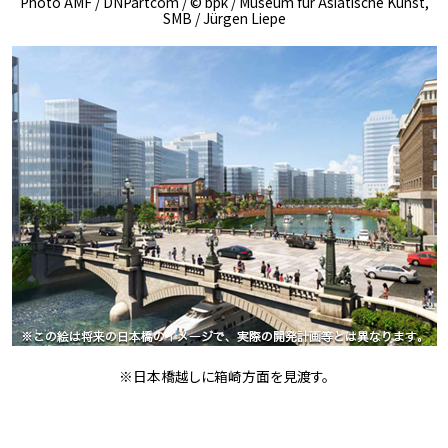
Photo AMF / DNPartcom / © bpk / Museum für Asiatische Kunst,
SMB / Jürgen Liepe
※日本橋越しに箱崎方面を見渡す。