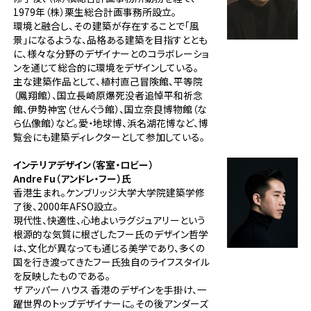
1979年（株）栗生総合計画事務所設立。
環境と融合し、その建築が存在することで「風
景」になるような、品格ある建築を目指すととも
に、様々な分野のデザイナーとのコラボレーショ
ンを通じて総合的に環境をデザインしている。
主な建築作品として、植村直己冒険館、平等院
（鳳翔館）、国立長崎原爆死没者追悼平和祈念
館、伊勢神宮（せんぐう館）、国立奈良博物館（な
ら仏像館）など。愛・地球博、浜名湖花博など、博
覧会にも建築ディレクターとして参加している。
インテリアデザイン（客室・ロビー）
Andre Fu（アンドレ・フー）氏
香港生まれ。ケンブリッジ大学大学院建築学修
了後、2000年AFSO設立。
現代性、快適性、心地よいラグジュアリーという
根源的な気質に根ざしたフー氏のデザイン哲学
は、文化が異なっても通じる美学であり、多くの
国を行き渡ってきたフー氏独自のライフスタイル
を反映したものである。
ザ アッパー ハウス 香港のデザインを手掛け、一
躍世界のトップデザイナーに。その後アンダーズ