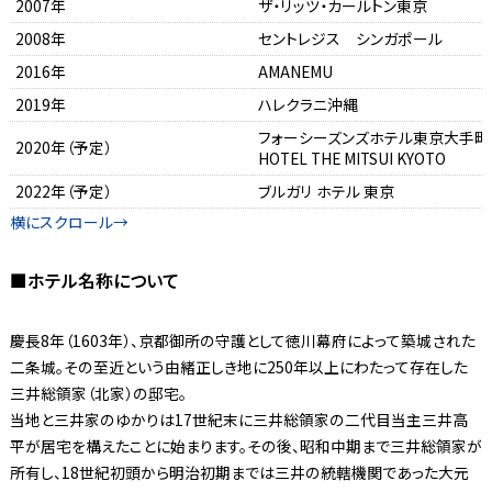
2007年
ザ・リッツ・カールトン東京
2008年
セントレジス シンガポール
2016年
AMANEMU
2019年
ハレクラニ沖縄
フォーシーズンズホテル東京大手町
2020年（予定）
HOTEL THE MITSUI KYOTO
2022年（予定）
ブルガリ ホテル 東京
■ホテル名称について
慶長8年（1603年）、京都御所の守護として徳川幕府によって築城された
二条城。その至近という由緒正しき地に250年以上にわたって存在した
三井総領家（北家）の邸宅。
当地と三井家のゆかりは17世紀末に三井総領家の二代目当主三井高
平が居宅を構えたことに始まります。その後、昭和中期まで三井総領家が
所有し、18世紀初頭から明治初期までは三井の統轄機関であった大元