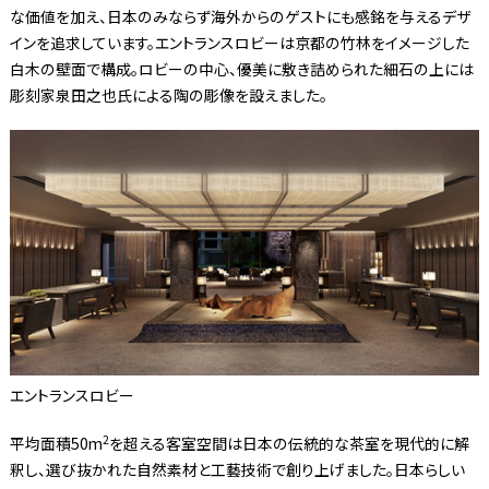
な価値を加え、日本のみならず海外からのゲストにも感銘を与えるデザ
インを追求しています。エントランスロビーは京都の竹林をイメージした
白木の壁面で構成。ロビーの中心、優美に敷き詰められた細石の上には
彫刻家泉田之也氏による陶の彫像を設えました。
エントランスロビー
2
平均面積50m
を超える客室空間は日本の伝統的な茶室を現代的に解
釈し、選び抜かれた自然素材と工藝技術で創り上げました。日本らしい