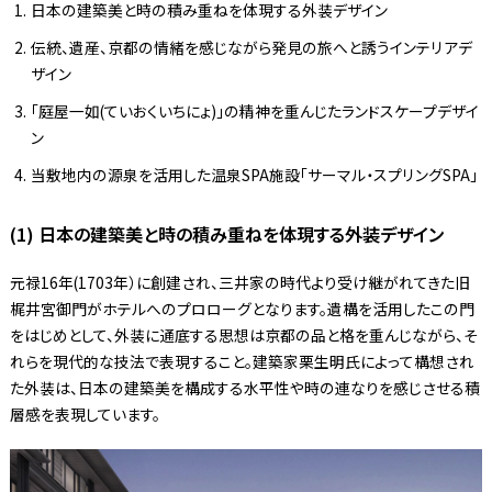
日本の建築美と時の積み重ねを体現する外装デザイン
伝統、遺産、京都の情緒を感じながら発見の旅へと誘うインテリアデ
ザイン
「庭屋一如(ていおくいちにょ)」の精神を重んじたランドスケープデザイ
ン
当敷地内の源泉を活用した温泉SPA施設「サーマル・スプリングSPA」
(1) 日本の建築美と時の積み重ねを体現する外装デザイン
元禄16年(1703年）に創建され、三井家の時代より受け継がれてきた旧
梶井宮御門がホテルへのプロローグとなります。遺構を活用したこの門
をはじめとして、外装に通底する思想は京都の品と格を重んじながら、そ
れらを現代的な技法で表現すること。建築家栗生明氏によって構想され
た外装は、日本の建築美を構成する水平性や時の連なりを感じさせる積
層感を表現しています。