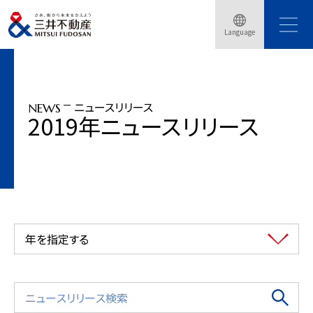
トップページ
ニュースリリース
2019年
Language
（仮称）京都二条ホテルプロジェクト『HOTEL THE MITSUI KYOTO』に名称決定
ニュースリリース
NEWS
2019年ニュースリリース
年を指定する