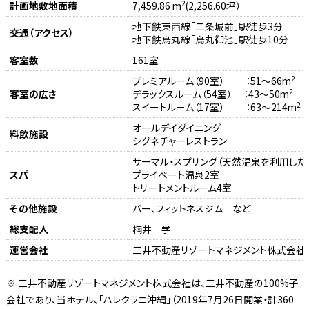
2
計画地敷地面積
7,459.86 m
(2,256.60坪）
地下鉄東西線「二条城前」駅徒歩3分
交通（アクセス）
地下鉄烏丸線「烏丸御池」駅徒歩10分
客室数
161室
2
プレミアルーム（90室） ：51～66m
2
客室の広さ
デラックスルーム（54室） ：43～50m
2
スイートルーム（17室） ：63～214m
オールデイダイニング
料飲施設
シグネチャーレストラン
サーマル・スプリング（天然温泉を利用した
スパ
プライベート温泉2室
トリートメントルーム4室
その他施設
バー、フィットネスジム など
総支配人
楠井 学
運営会社
三井不動産リゾートマネジメント株式会社
※ 三井不動産リゾートマネジメント株式会社は、三井不動産の100%子
会社であり、当ホテル、「ハレクラニ沖縄」（2019年7月26日開業・計360