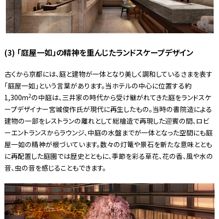
(3) 「庭屋一如」の精神を重んじたランドスケープデザイン
古くから京都には、庭と建物が一体となり美しく調和しているさまを表す
「庭屋一如」という言葉があります。当ホテルの中心に位置する約
2
1,300m
の中庭は、三井家の時代から受け継がれてきた庭をランドスケ
ープデザイナー宮城俊作氏が現代に再生したもの。当時の書院造による
建物の一部をレストランの離れとして総檜造で再現した迎賓の間、ロビ
ーエントランスからラウンジ、中庭の水盤までが一体となった空間にも庭
屋一如の精神が根づいています。数々の灯篭や景石を新たな意味ととも
に再配置した庭園では歴史とともに、季節を彩る草花、花の香、風や水の
音、虫の音を感じることもできます。