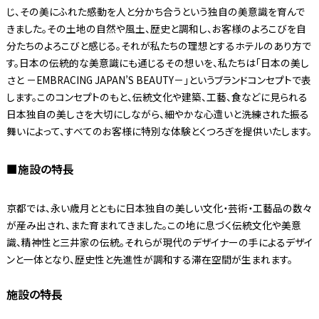
じ、その美にふれた感動を人と分かち合うという独自の美意識を育んで
きました。その土地の自然や風土、歴史と調和し、お客様のよろこびを自
分たちのよろこびと感じる。それが私たちの理想とするホテルのあり方で
す。日本の伝統的な美意識にも通じるその想いを、私たちは「日本の美し
さと －EMBRACING JAPAN’S BEAUTY－」というブランドコンセプトで表
します。このコンセプトのもと、伝統文化や建築、工藝、食などに見られる
日本独自の美しさを大切にしながら、細やかな心遣いと洗練された振る
舞いによって、すべてのお客様に特別な体験とくつろぎを提供いたします。
■施設の特長
京都では、永い歳月とともに日本独自の美しい文化・芸術・工藝品の数々
が産み出され、また育まれてきました。この地に息づく伝統文化や美意
識、精神性と三井家の伝統。それらが現代のデザイナーの手によるデザイ
ンと一体となり、歴史性と先進性が調和する滞在空間が生まれます。
施設の特長