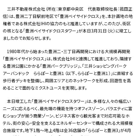
三井不動産株式会社（所在：東京都中央区 代表取締役社長：菰田正
信）は、豊洲二丁目駅前地区で「豊洲ベイサイドクロス」を、本計画地の地
権者である株式会社IHIの協力のもと推進していますが、このたび、街区
の核となる「豊洲ベイサイドクロスタワー」が本日3月31日（火）に竣工し
ましたのでお知らせします。
1980年代から始まった豊洲二・三丁目再開発における大規模再開発
「豊洲ベイサイドクロス」は、株式会社IHIと連携して推進しており、隣接す
る豊洲公園にかかる「豊洲パークブリッジ」、「三井ショッピングパーク
アーバンドック ららぽーと豊洲１（以下、ららぽーと豊洲１）」に直結する
歩行者デッキを整備し、周囲エリアとのネットワークを形成、回遊性を高
めることで面的なミクストユースを実現します。
本日竣工した「豊洲ベイサイドクロスタワー」は、多様な人々の幅広い
ニーズに応えるべく、最先端の機能を持つオフィスゾーン、バラエティに富
むショップが揃う商業ゾーン、ビジネス客から観光客まで対応可能なホ
テル、街の安心・安全を支えるエネルギーセンターで構成される大規模複
合施設です。地下1階～地上4階は全36店舗の「ららぽーと豊洲3」が4月