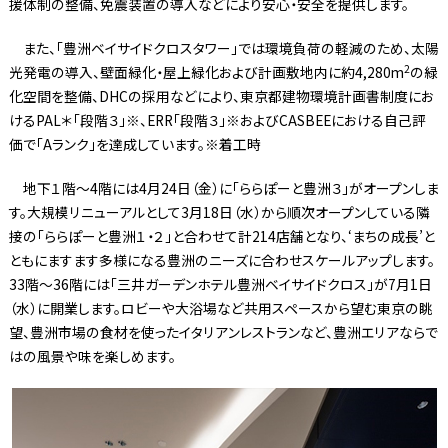
援体制の整備、免震装置の導入などにより安心・安全を提供します。
また、「豊洲ベイサイドクロスタワー」では環境負荷の軽減のため、太陽
2
光発電の導入、壁面緑化・屋上緑化および計画敷地内に約4,280m
の緑
化空間を整備、DHCの採用などにより、東京都建物環境計画書制度にお
けるPAL＊「段階３」※、ERR「段階３」※およびCASBEEにおける自己評
価で「Aランク」を達成しています。※着工時
地下１階～4階には4月24日（金）に「ららぽーと豊洲３」がオープンしま
す。大規模リニューアルとして3月18日（水）から順次オープンしている隣
接の「ららぽーと豊洲１・２」と合わせて計214店舗となり、‘まちの成長’と
ともにますます多様になる豊洲のニーズに合わせスケールアップします。
33階～36階には「三井ガーデンホテル豊洲ベイサイドクロス」が7月1日
（水）に開業します。ロビーや大浴場など共用スペースから望む東京の眺
望、豊洲市場の食材を使ったイタリアンレストランなど、豊洲エリアならで
はの風景や味を楽しめます。