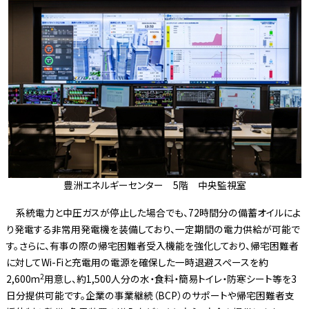
豊洲エネルギーセンター 5階 中央監視室
系統電力と中圧ガスが停止した場合でも、72時間分の備蓄オイルによ
り発電する非常用発電機を装備しており、一定期間の電力供給が可能で
す。さらに、有事の際の帰宅困難者受入機能を強化しており、帰宅困難者
に対してWi-Fiと充電用の電源を確保した一時退避スペースを約
2
2,600m
用意し、約1,500人分の水・食料・簡易トイレ・防寒シート等を3
日分提供可能です。企業の事業継続（BCP）のサポートや帰宅困難者支