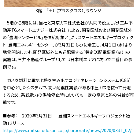
3階 「＋C（プラスクロス）」ラウンジ
5階から8階には、当社と東京ガス株式会社が共同で設立した「三井不
動産TGスマートエナジー株式会社」による、開発区域および開発区域外
の「豊洲センタービル」を供給対象とした、スマートエネルギープロジェク
ト「豊洲エネルギーセンター」が3月31日（火）に竣工し、4月１日（水）より
稼働開始します。開発区域外にも送配電する「特定送配電事業（※）」の
実施は、三井不動産グループとしては日本橋エリアに次いで二番目の事
例です。
ガスを燃料に電気と熱を生み出すコジェネレーションシステム（CGS）
を中心としたシステムで、高い耐震性実績がある中圧ガスを使って発電
するため、系統電力の供給停止時においても一定の電気と熱の供給が可
能です。
■参考： 2020年3月31日 「豊洲スマートエネルギープロジェクト始
動」リリース
https://www.mitsuifudosan.co.jp/corporate/news/2020/0331_02/