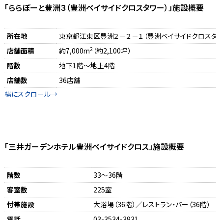
「ららぽーと豊洲３（豊洲ベイサイドクロスタワー）」施設概要
所在地
東京都江東区豊洲２－２－１（豊洲ベイサイドクロスタ
2
店舗面積
約7,000m
（約2,100坪）
階数
地下1階～地上4階
店舗数
36店舗
「三井ガーデンホテル豊洲ベイサイドクロス」施設概要
階数
33～36階
客室数
225室
付帯施設
大浴場（36階）／レストラン・バー（36階）
電話
03-3534-3931