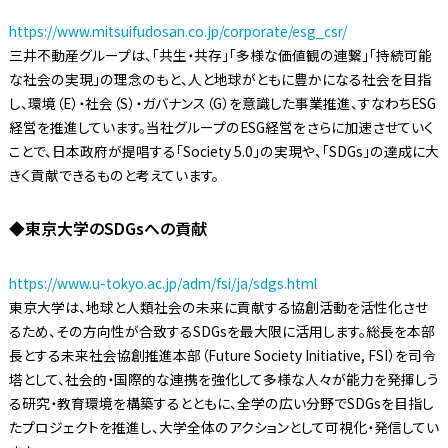
https://www.mitsuifudosan.co.jp/corporate/esg_csr/
三井不動産グループは、「共生・共存」「多様な価値観の連繋」「持続可能
な社会の実現」の理念のもと、人と地球がともに豊かになる社会を目指
し、環境（E）・社会（S）・ガバナンス（G）を意識した事業推進、すなわちESG
経営を推進しています。当社グループのESG経営をさらに加速させていく
ことで、日本政府が提唱する「Society 5.0」の実現や、「SDGs」の達成に大
きく貢献できるものと考えています。
◆東京大学のSDGsへの貢献
https://www.u-tokyo.ac.jp/adm/fsi/ja/sdgs.html
東京大学は、地球と人類社会の未来に貢献する協創活動を活性化させ
るため、その方向性が合致するSDGsを最大限に活用します。総長を本部
長とする未来社会協創推進本部（Future Society Initiative, FSI）を司令
塔として、社会的・国際的な連携を強化して多様な人々が能力を発揮しう
る研究・教育環境を構築するとともに、全学の広い分野でSDGsを目指し
たプロジェクトを推進し、大学全体のアクションとして可視化・発信してい