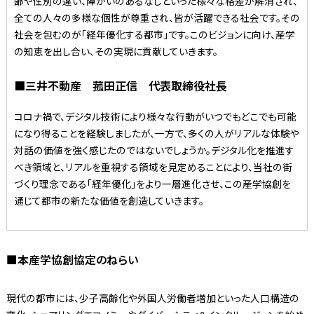
齢や性別の違い、障がいのあるなしといった様々な格差が解消され、
全ての人々の多様な個性が尊重され、皆が活躍できる社会です。その
社会を包むのが「経年優化する都市」です。このビジョンに向け、産学
の知恵を出し合い、その実現に貢献していきます。
■三井不動産 菰田正信 代表取締役社長
コロナ禍で、デジタル技術により様々な行動がいつでもどこでも可能
になり得ることを経験しましたが、一方で、多くの人がリアルな体験や
対話の価値を強く感じたのではないでしょうか。デジタル化を推進す
べき領域と、リアルを重視する領域を見定めることにより、当社の街
づくり理念である「経年優化」をより一層進化させ、この産学協創を
通じて都市の新たな価値を創造していきます。
■本産学協創協定のねらい
現代の都市には、少子高齢化や外国人労働者増加といった人口構造の