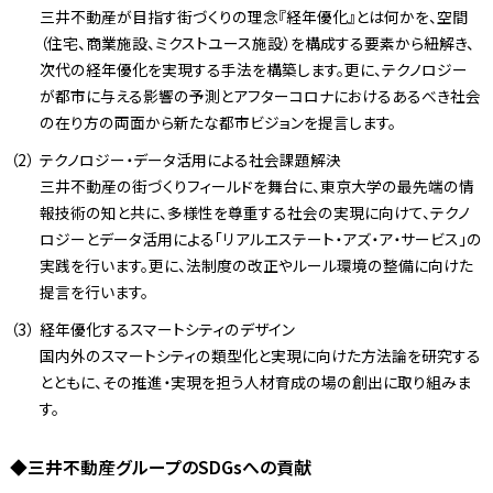
三井不動産が目指す街づくりの理念『経年優化』とは何かを、空間
（住宅、商業施設、ミクストユース施設）を構成する要素から紐解き、
次代の経年優化を実現する手法を構築します。更に、テクノロジー
が都市に与える影響の予測とアフターコロナにおけるあるべき社会
の在り方の両面から新たな都市ビジョンを提言します。
テクノロジー・データ活用による社会課題解決
三井不動産の街づくりフィールドを舞台に、東京大学の最先端の情
報技術の知と共に、多様性を尊重する社会の実現に向けて、テクノ
ロジーとデータ活用による「リアルエステート・アズ・ア・サービス」の
実践を行います。更に、法制度の改正やルール環境の整備に向けた
提言を行います。
経年優化するスマートシティのデザイン
国内外のスマートシティの類型化と実現に向けた方法論を研究する
とともに、その推進・実現を担う人材育成の場の創出に取り組みま
す。
◆三井不動産グループのSDGsへの貢献