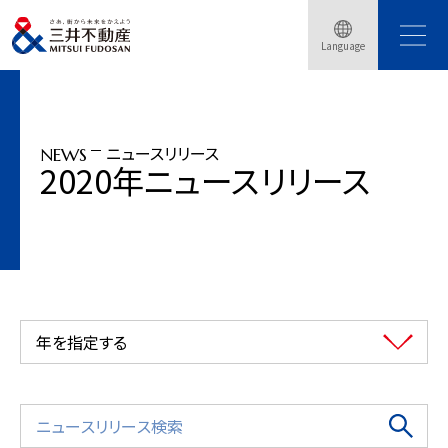
トップページ
ニュースリリース
2020年
Language
東京大学と三井不動産が産学協創協定を締結し、「三井不動産東大ラボ」を開始
ニュースリリース
NEWS
2020年ニュースリリース
年を指定する