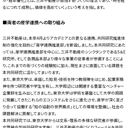
※「経年優化」とは、三井不動産が目指す街づくりの理念であり、「時を経
るにつれて成熟し、価値を高めていく」という考えを指します。
■両者の産学連携への取り組み
三井不動産は、本年4月よりアカデミアとの更なる連携、共同研究推進体
制の強化を目的に「産学連携推進部」を新設しました。本共同研究にあた
っては、産学連携推進部を中心に、三井不動産のシンクタンクであるS＆E
研究所、そして各商品本部より様々な事業の従事者が参画することによ
り、これまでの街づくりの経験知に加え、現在まさに直面している課題を
本共同研究に活かしてまいります。
また、東京大学は、卓越した知見・技術を持つ教授陣をはじめ、起業家精
神を持つ研究者や学生を有し、大学周辺には関連する豊富なベンチャー
企業群を生み出してきました。東京大学は学術を基盤として大学の周囲
に発展してきたこれらのエコシステムをさらに進化させ、産学が深く混ざ
り合って協働する「知の協創の世界拠点」としての環境を整備し、社会の
課題解決に貢献してまいります。
本共同研究では、東京大学からは文系・理系の多様な研究者が参画し、
文理融合型共同研究を実施し、三井不動産の街づくりフィールドを共同