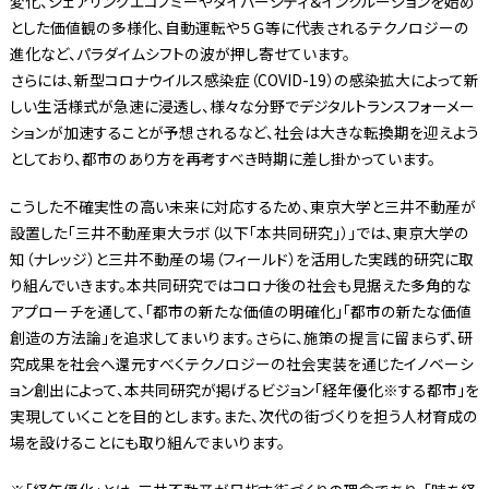
変化、シェアリングエコノミーやダイバーシティ＆インクルージョンを始め
とした価値観の多様化、自動運転や５Ｇ等に代表されるテクノロジーの
進化など、パラダイムシフトの波が押し寄せています。
さらには、新型コロナウイルス感染症（COVID-19）の感染拡大によって新
しい生活様式が急速に浸透し、様々な分野でデジタルトランスフォーメー
ションが加速することが予想されるなど、社会は大きな転換期を迎えよう
としており、都市のあり方を再考すべき時期に差し掛かっています。
こうした不確実性の高い未来に対応するため、東京大学と三井不動産が
設置した「三井不動産東大ラボ（以下「本共同研究」）」では、東京大学の
知（ナレッジ）と三井不動産の場（フィールド）を活用した実践的研究に取
り組んでいきます。本共同研究ではコロナ後の社会も見据えた多角的な
アプローチを通して、「都市の新たな価値の明確化」「都市の新たな価値
創造の方法論」を追求してまいります。さらに、施策の提言に留まらず、研
究成果を社会へ還元すべくテクノロジーの社会実装を通じたイノベーシ
ョン創出によって、本共同研究が掲げるビジョン「経年優化※する都市」を
実現していくことを目的とします。また、次代の街づくりを担う人材育成の
場を設けることにも取り組んでまいります。