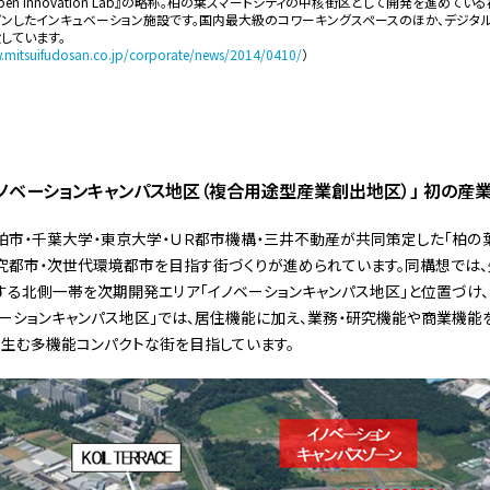
no-ha Open Innovation Lab』の略称。柏の葉スマートシティの中核街区として開発を進
ープンしたインキュベーション施設です。国内最大級のコワーキングスペースのほか、デジタ
設しています。
.mitsuifudosan.co.jp/corporate/news/2014/0410/
）
イノベーションキャンパス地区（複合用途型産業創出地区）」 初の産
柏市・千葉大学・東京大学・ＵＲ都市機構・三井不動産が共同策定した「柏の
究都市・次世代環境都市を目指す街づくりが進められています。同構想では、
する北側一帯を次期開発エリア「イノベーションキャンパス地区」と位置づけ、
ベーションキャンパス地区」では、居住機能に加え、業務・研究機能や商業機能
生む多機能コンパクトな街を目指しています。