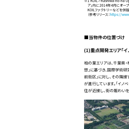
1 KOIL：『Kashiwa-
ア」内に2014年4月にオ
KOILファクトリーなどを併
（参考リリース：
https://www
■当物件の位置づけ
(1)重点開発エリア「
柏の葉エリアは、千葉県・
想」に基づき、国際学術研
前街区」に対し、その隣接
が進行しています。「イノ
住が近接し、街の賑わいを