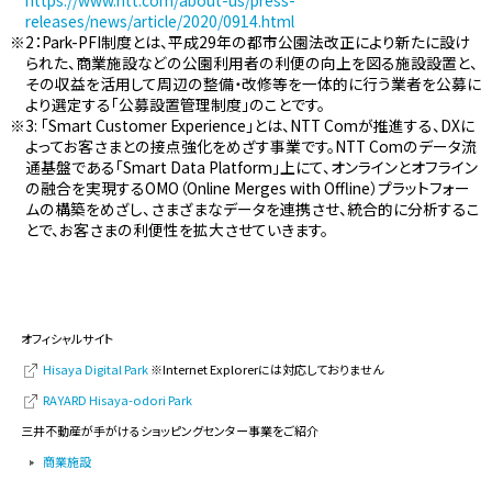
https://www.ntt.com/about-us/press-
releases/news/article/2020/0914.html
2：Park-PFI制度とは、平成29年の都市公園法改正により新たに設け
られた、商業施設などの公園利用者の利便の向上を図る施設設置と、
その収益を活用して周辺の整備・改修等を一体的に行う業者を公募に
より選定する「公募設置管理制度」のことです。
3: 「Smart Customer Experience」とは、NTT Comが推進する、DXに
よってお客さまとの接点強化をめざす事業です。NTT Comのデータ流
通基盤である「Smart Data Platform」上にて、オンラインとオフライン
の融合を実現するOMO（Online Merges with Offline）プラットフォー
ムの構築をめざし、さまざまなデータを連携させ、統合的に分析するこ
とで、お客さまの利便性を拡大させていきます。
オフィシャルサイト
Hisaya Digital Park
※Internet Explorerには対応しておりません
RAYARD Hisaya-odori Park
三井不動産が手がけるショッピングセンター事業をご紹介
商業施設