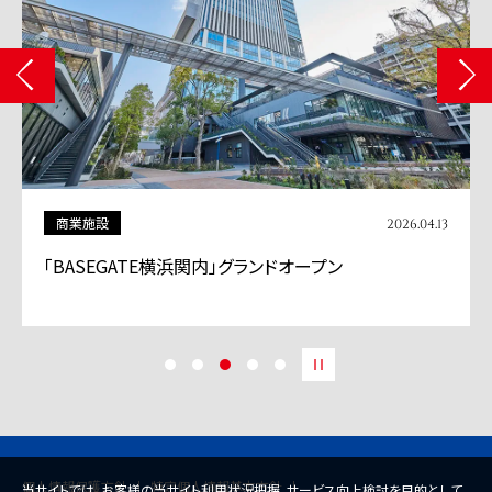
商業施設
2026.04.13
「BASEGATE横浜関内」グランドオープン
個人情報保護方針
特定個人情報基本方針
当サイトでは、お客様の当サイト利用状況把握、サービス向上検討を目的として、