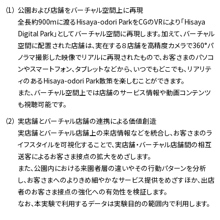
公園および店舗をバーチャル空間上に再現
全長約900mに渡るHisaya-odori ParkをCGのVRにより「Hisaya
Digital Park」としてバーチャル空間に再現します。加えて、バーチャル
空間に配置された店舗は、実在する８店舗を高精度カメラで360°パ
ノラマ撮影した映像でリアルに再現されたもので、お客さまのパソコ
ンやスマートフォン、タブレットなどから、いつでもどこでも、リアリテ
ィのあるHisaya-odori Park散策を楽しむことができます。
また、バーチャル空間上では店舗のサービス情報や動画コンテンツ
も視聴可能です。
実店舗とバーチャル店舗の連携による価値創造
実店舗とバーチャル店舗上の来店情報などを統合し、お客さまのラ
イフスタイルを可視化することで、実店舗・バーチャル店舗間の相互
送客によるお客さま接点の拡大をめざします。
また、公園内における来園者層の違いやその行動パターンを分析
し、お客さまへのよりきめ細やかなサービス提供をめざすほか、出店
者のお客さま接点の強化への有効性を検証します。
なお、本実験で利用するデータは実験目的の範囲内で利用します。