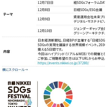
12月7日日
経SDGsフォーラムDAY
12月8日
日経SDGs/ESG会議
テーマ
資産運用会社未来プロ
12月9日
デジタル・サステナビリ
ジェンダーギャップ会
12月10日
グリーンアーキテクチ
日本経済新聞社、日経BPが主催する「日経SDG
SDGsの実現を議論する世界規模イベント。203
据える5日間です。
内容
今回はハイブリッド（リアル＆WEB）での開催とな
ご参加、ご視聴希望の方は以下URLからお申込み
https://events.nikkei.co.jp/37280/