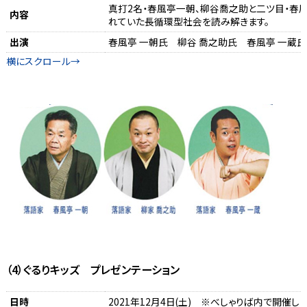
真打2名・春風亭一朝、柳谷喬之助と二ツ目・春
内容
れていた長循環型社会を読み解きます。
出演
春風亭 一朝氏 柳谷 喬之助氏 春風亭 一蔵氏
（4）ぐるりキッズ プレゼンテーション
日時
2021年12月4日(土) ※べしゃりば内で開催し