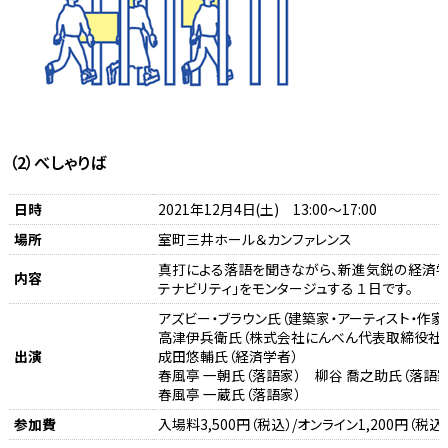
（2）べしゃりば
日時
2021年12月4日(土) 13:00～17:00
場所
室町三井ホール＆カンファレンス
真打による落語を聞きながら、新進気鋭の経済学
内容
テナビリティ」をモンタージュする １日です。
アズビー・ブラウン氏（建築家・アーティスト・作家
高津伊兵衛氏（株式会社にんべん代表取締役社
出演
成田悠輔氏（経済学者）
春風亭 一朝氏（落語家） 柳谷 喬之助氏（落語家
春風亭 一蔵氏（落語家）
参加費
入場料3,500円（税込）/オンライン1,200円（税込