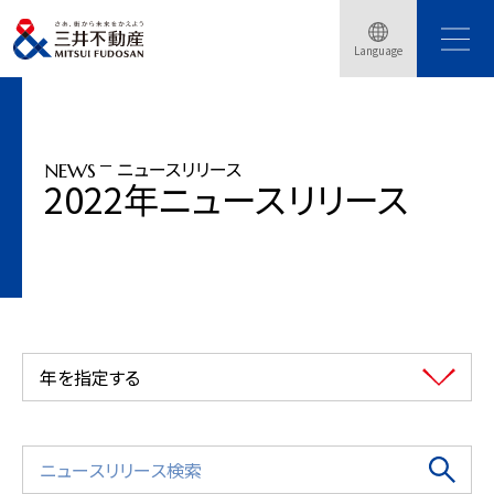
トップページ
ニュースリリース
2022年
三井不動産レジデンシャル すまいとくらしの脱炭素実現に向けた「カーボンニュ
Language
ートラルデザイン推進計画」を策定
ニュースリリース
NEWS
2022年ニュースリリース
年を指定する