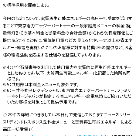
の標準採用を開始します。
今回の協定によって、実質再生可能エネルギーの高圧一括受電を活用す
ることで東京電力エナジーパートナーの一般家庭用メニューの料金（従
量電灯B・Cの基本料金と従量料金の合計金額）から約５％程度廉価にご
提供※5するとともに、電気使用量などの見える化や、一定以上の省エネ
ルギー・節電を実施いただいたお客様に対する特典※6の提供など、お客
様の環境活動を応援する仕組みを整備してまいります。
4：非化石証書等を利用して使用電力を実質的に再生可能エネルギー
としたものです。以下「実質再生可能エネルギー」と記載した箇所も同
様です。
5：共用部は本料金メニュー対象外です。
6：三井不動産レジデンシャル、東京電力エナジーパートナー、ファミリ
ーネット・ジャパンが指定する省エネルギー・節電施策にご協力いただ
いたお客様を対象として提供予定です。
◇ 本件の詳細につきましては本日付で発信しておりますニュースリリー
ス「デマンドレスポンス型料金メニューと実質再生可能エネルギーによる
高圧一括受電」（