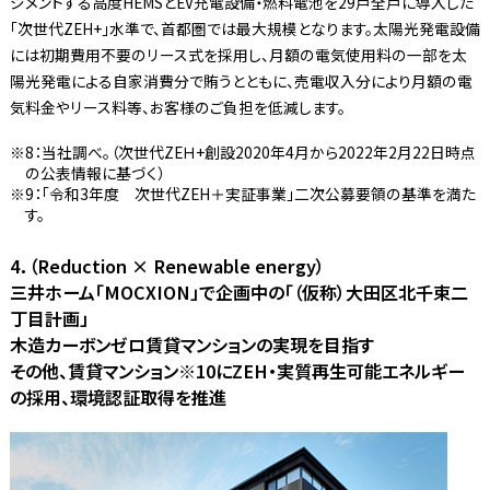
ジメントする高度HEMSとEV充電設備・燃料電池を29戸全戸に導入した
「次世代ZEH+」水準で、首都圏では最大規模となります。太陽光発電設備
には初期費用不要のリース式を採用し、月額の電気使用料の一部を太
陽光発電による自家消費分で賄うとともに、売電収入分により月額の電
気料金やリース料等、お客様のご負担を低減します。
8：当社調べ。（次世代ZEＨ+創設2020年4月から2022年2月22日時点
の公表情報に基づく）
9：「令和3年度 次世代ZEH＋実証事業」二次公募要領の基準を満た
す。
4．（Reduction × Renewable energy）
三井ホーム「MOCXION」で企画中の「（仮称）大田区北千束二
丁目計画」
木造カーボンゼロ賃貸マンションの実現を目指す
その他、賃貸マンション※10にZEH・実質再生可能エネルギー
の採用、環境認証取得を推進