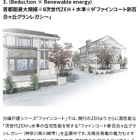
3．（Reduction × Renewable energy）
首都圏最大規模※8次世代ZEH＋水準※9「ファインコート新百
合ヶ丘グランレガシー」
分譲戸建シリーズ「ファインコート」では、現行のZEHよりさらに高性能な
「次世代ZEH+」水準の住宅性能を有する「ファインコート新百合ヶ丘グラ
ンレガシー（神奈川県川崎市）」を企画中です。太陽光発電の電力もマネ