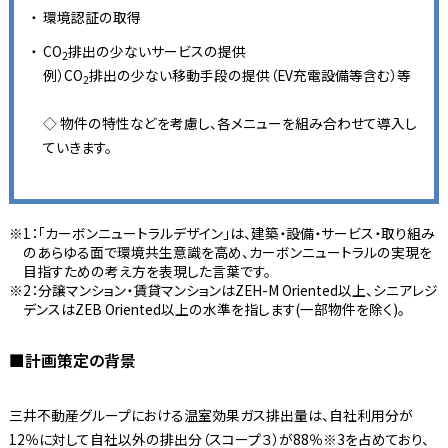
環境認証の取得
CO
排出の少ないサービスの提供
2
例）CO
排出の少ない移動手段の提供（EV充電設備等含む）等
2
◇ 物件の特性などを考慮し、各メニューを組み合わせて導入し
ていきます。
1：「カーボンニュートラルデザイン」は、建築・設備・サービス・取り組み
のあらゆる面で環境共生意識を高め、カーボンニュートラルの実現を
目指すための考え方を表現した言葉です。
2：分譲マンション・賃貸マンションはZEH-M Oriented以上、シニアレジ
デンスはZEB Oriented以上の水準を指します(一部物件を除く)。
■計画策定の背景
三井不動産グループにおける温室効果ガス排出量は、自社利用分が
12％に対して自社以外の排出分（スコープ３）が88％※3を占めており、