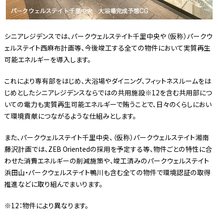
シニアレジデンスでは、パークウェルステイト千里中央や（仮称）パークウ
ェルステイト西麻布計画等、今後竣工する全ての物件において実質再生
可能エネルギーを導入します。
これにより専有部をはじめ、大浴場やダイニング、フィットネスルームをは
じめとしたシニアレジデンスならではの共用施設※12を含む共用部につ
いての電力も実質再生可能エネルギーで賄うことで、日々のくらしにおい
て環境貢献につながるような仕組みとします。
また、パークウェルステイト千里中央、（仮称）パークウェルステイト湘南
藤沢計画では、ZEB Orientedの採用を予定する等、物件ごとの特性に合
わせた消費エネルギーの削減施策や、竣工済みのパークウェルステイト
浜田山・パークウェルステイト鴨川も含む全ての物件で環境認証の取得
推進などに取り組んでまいります。
※12：物件により異なります。