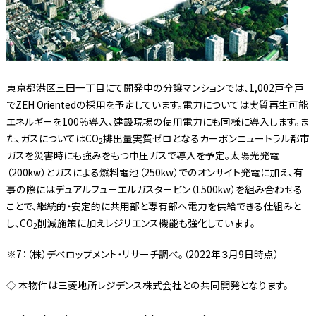
東京都港区三田一丁目にて開発中の分譲マンションでは、1,002戸全戸
でZEH Orientedの採用を予定しています。電力については実質再生可能
エネルギーを100％導入、建設現場の使用電力にも同様に導入します。ま
た、ガスについてはCO
排出量実質ゼロとなるカーボンニュートラル都市
2
ガスを災害時にも強みをもつ中圧ガスで導入を予定。太陽光発電
（200kw）とガスによる燃料電池（250kw）でのオンサイト発電に加え、有
事の際にはデュアルフューエルガスタービン（1500kw）を組み合わせる
ことで、継続的・安定的に共用部と専有部へ電力を供給できる仕組みと
し、CO
削減施策に加えレジリエンス機能も強化しています。
2
※7：（株）デベロップメント・リサーチ調べ。（2022年３月9日時点）
◇ 本物件は三菱地所レジデンス株式会社との共同開発となります。