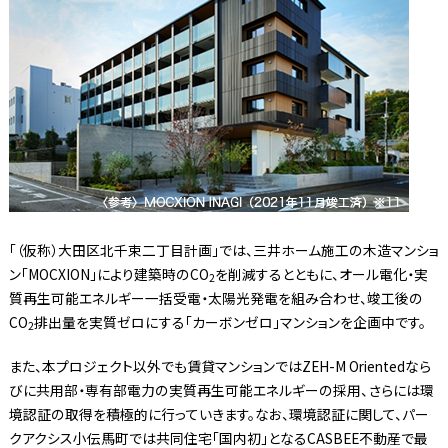
「（仮称）大田区北千束二丁目計画」では、三井ホーム施工の木造マンショ
ン「MOCXION」により建築時のCO
を削減するとともに、オール電化・実
2
質再生可能エネルギー一括受電・太陽光発電を組み合わせ、竣工後の
CO
排出量を実質ゼロにする「カーボンゼロ」マンションを企画中です。
2
また、本プロジェクト以外でも賃貸マンションではZEH-M Orientedなら
びに共用部・専有部電力の実質再生可能エネルギーの採用、さらには環
境認証の取得を積極的に行っていきます。なお、環境認証に関して、パー
クアクシス小伝馬町では共同住宅「国内初」となるCASBEE不動産で最