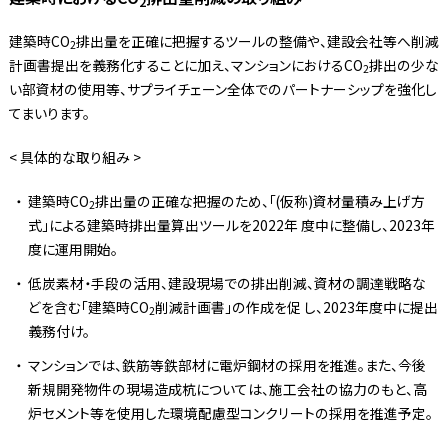
2
建築時CO
排出量を正確に把握するツールの整備や、建設会社等へ削減
2
計画書提出を義務化することに加え、マンションにおけるCO
排出の少な
2
い部資材の使用等、サプライチェーン全体でのパートナーシップを強化し
てまいります。
< 具体的な取り組み >
建築時CO
排出量の正確な把握のため、「(仮称)資材量積み上げ方
2
式」による建築時排出量算出ツールを2022年 度中に整備し、2023年
度に運用開始。
低炭素材・手段の活用、建設現場での排出削減、資材の調達戦略な
どを含む「建築時CO
削減計画書」の作成を促 し、2023年度中に提出
2
義務付け。
マンションでは、鉄筋等鉄部材に電炉鋼材の採用を推進。また、今後
新規開発物件の現場造成杭については、施工会社の協力のもと、高
炉セメント等を使用した環境配慮型コンクリートの採用を推進予定。