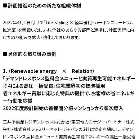
■計画推進のための新たな組織体制
2022年4月1日付けで「Life-styling × 経年優化・カーボンニュートラル
推進室」を新設いたします。全社のあらゆる部門と連携し、計画実行に向
けた取り組みを拡大・強化してまいります。
■具体的な取り組み事例
1．（Renewable energy × Relation）
「デマンドレスポンス型料金メニューと実質再生可能エネルギー
※4による高圧一括受電」住宅業界初の標準採用
省エネルギー貢献に応じた特典の提供で、お客様の省エネルギ
ー行動を応援
2022年度設計開始の首都圏分譲マンションから順次導入
三井不動産レジデンシャル株式会社・東京電力エナジーパートナー株式
会社・株式会社ファミリーネット・ジャパンの3社は協定を締結し、デマン
ドレスポンス型料金メニューと実質再生可能エネルギーの高圧一括受電