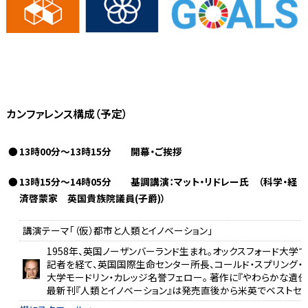
カンファレンス構成（予定）
13時00分～13時15分 開幕・ご挨拶
13時15分～14時05分 基調講演：マット・リドレー氏 （科学・経
済啓蒙家 英国貴族院議員(子爵)）
講演テーマ「（仮）都市と人類とイノベーション」
1958年、英国ノーザンバーランド生まれ。オックスフォード大学
記者を経て、英国国際生命センター所長、コールド・スプリング・
大学モードリン・カレッジ名誉フェロー。 著作に『やわらかな遺伝
最新刊『人類とイノベーション』は発売直後から米英でベストセ