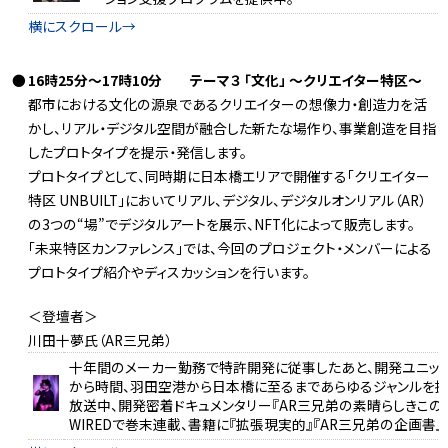
16時25分～17時10分 テーマ３ 「文化」 ～クリエイター特区～
都市における文化の源泉であるクリエイターの想像力・創造力を活
かし、リアル・デジタル空間が融合した新たな場作り、事業創造を目指
したプロトタイプを提示・発信します。
プロトタイプとして、同時期に日本橋エリアで開催する「クリエイター
特区 UNBUILT」においてリアル、デジタル、デジタルオンリアル（AR）
の3つの“場”でデジタルアートを展示、NFT化によって販売します。
「未来特区カンファレンス」では、今回のプロジェクト・メンバーによる
プロトタイプ紹介やディスカッションを行います。
＜登壇者＞
川田十夢氏（AR三兄弟）
十年間のメーカー勤務で特許開発に従事したあと、開発ユニット
から時間、羽田空港から日本橋に至るまであらゆるジャンルを拡張している
放送中、開発密着ドキュメンタリー『AR三兄弟の素晴らしきこの世界
WIREDで巻末連載、書籍に『拡張現実的』『AR三兄弟の企画書』