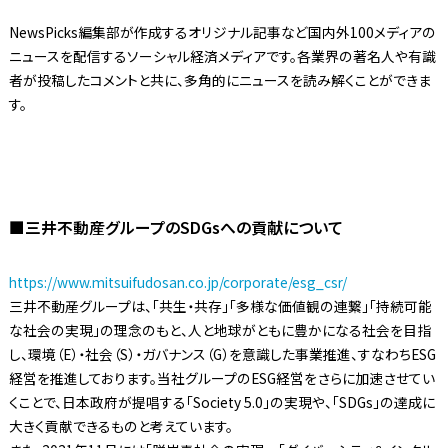
NewsPicks編集部が作成するオリジナル記事など国内外100メディアの
ニュースを配信するソーシャル経済メディアです。各業界の著名人や有識
者が投稿したコメントと共に、多角的にニュースを読み解くことができま
す。
■三井不動産グループのSDGsへの貢献について
https://www.mitsuifudosan.co.jp/corporate/esg_csr/
三井不動産グループは、「共生・共存」「多様な価値観の連繋」「持続可能
な社会の実現」の理念のもと、人と地球がともに豊かになる社会を目指
し、環境（E）・社会（S）・ガバナンス（G）を意識した事業推進、すなわちESG
経営を推進しております。当社グループのESG経営をさらに加速させてい
くことで、日本政府が提唱する「Society 5.0」の実現や、「SDGs」の達成に
大きく貢献できるものと考えています。