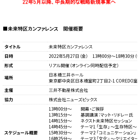
■未来特区カンファレンス 開催概要
タイトル
未来特区カンファレンス
日時
2022年5月27日（金） 13時00分～18時30分
形式
リアル開催（オンライン同時配信予定）
日本橋三井ホール
場所
東京都中央区日本橋室町2丁目2-1 COREDO室町
主催
三井不動産株式会社
協力
株式会社ニューズピックス
13時00分～
開幕・ご挨拶
13時15分～
基調講演：マット・リドレー氏
14時15分～
ネクスト未来特区セッション
14時45分～
テーマ1 「生存」 ～生存特区～
スケジュール概要
15時30分～
テーマ2 「コミュニケーション」
16時25分～
テーマ3 「文化」 ～クリエイタ