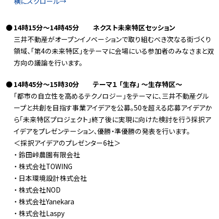
14時15分～14時45分 ネクスト未来特区セッション
三井不動産がオープンイノベーションで取り組むべき次なる街づくり
領域、「第4の未来特区」をテーマに会場にいる参加者のみなさまと双
方向の議論を行います。
14時45分～15時30分 テーマ１ 「生存」 ～生存特区～
「都市の自立性を高めるテクノロジー」をテーマに、三井不動産グル
ープと共創を目指す事業アイデアを公募。50を超える応募アイデアか
ら「未来特区プロジェクト」終了後に実現に向けた検討を行う採択ア
イデアをプレゼンテーション、優勝・準優勝の発表を行います。
＜採択アイデアのプレゼンター6社＞
・ 鈴田峠農園有限会社
・ 株式会社TOWING
・ 日本環境設計株式会社
・ 株式会社NOD
・ 株式会社Yanekara
・ 株式会社Laspy