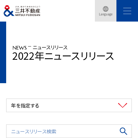
トップページ
ニュースリリース
2022年
三井不動産創立80周年記念事業「未来特区プロジェクト」～「未来特区カンファ
Language
レンス」5月27日開催
ニュースリリース
NEWS
2022年ニュースリリース
年を指定する