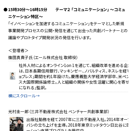
15時30分～16時15分 テーマ２ 「コミュニケーション」 ～コミュ
ニケーション特区～
「イノベーションを加速するコミュニケーション」をテーマとした新規
事業開発プロセスの公開・発信を通じて出会った共創パートナーとの
議論やプロトタイプ開発状況の発信を行います。
＜登壇者＞
篠田真貴子氏（エール株式会社 取締役）
社外人材によるオンライン1on 1を通じて、組織改革を進める企
は、日本長期信用銀行、マッキンゼー、ノバルティス、ネスレを経て、2
ョブレス」期間を約1年設けた。慶應義塾大学経済学部卒、米ペンシ
ス大国際関係論修士。人と組織の関係や女性活躍に関心を寄せ続けて
になれる」監訳。
光村圭一郎（三井不動産株式会社 ベンチャー共創事業部）
出版社勤務を経て2007年に三井不動産入社。2014年オープ
バシの立ち上げを主導。2018年東京ミッドタウン日比谷にB
ーション支援プログラムを提供中。